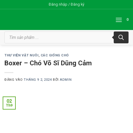
Bỏ
Đăng nhập / Đăng ký
qua
nội
0
dung
Tìm
kiếm
sản
phẩm
THƯ VIỆN VẬT NUÔI
,
CÁC GIỐNG CHÓ
Boxer – Chó Võ Sĩ Dũng Cảm
ĐĂNG VÀO
THÁNG 9 2, 2024
BỞI
ADMIN
02
Th9