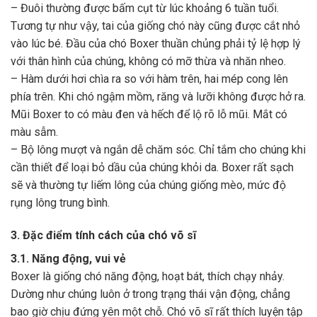
– Đuôi thường được bấm cụt từ lúc khoảng 6 tuần tuổi.
Tương tự như vậy, tai của giống chó này cũng được cắt nhỏ
vào lúc bé. Đầu của chó Boxer thuần chủng phải tỷ lệ hợp lý
với thân hình của chúng, không có mỡ thừa và nhăn nheo.
– Hàm dưới hơi chìa ra so với hàm trên, hai mép cong lên
phía trên. Khi chó ngậm mồm, răng và lưỡi không được hở ra.
Mũi Boxer to có màu đen và hếch để lộ rõ lỗ mũi. Mắt có
màu sẫm.
– Bộ lông mượt và ngắn dễ chăm sóc. Chỉ tắm cho chúng khi
cần thiết để loại bỏ dầu của chúng khỏi da. Boxer rất sạch
sẽ và thường tự liếm lông của chúng giống mèo, mức độ
rụng lông trung bình.
3. Đặc điểm tính cách của chó võ sĩ
3.1. Năng động, vui vẻ
Boxer là giống chó năng động, hoạt bát, thích chạy nhảy.
Dường như chúng luôn ở trong trạng thái vận động, chẳng
bao giờ chịu đứng yên một chỗ. Chó võ sĩ rất thích luyện tập