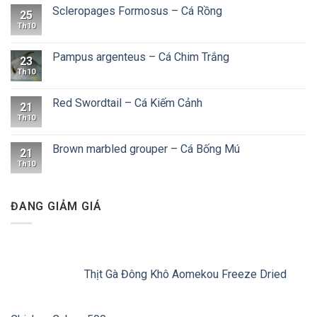
Scleropages Formosus – Cá Rồng
25
Th10
Pampus argenteus – Cá Chim Trắng
23
Th10
Red Swordtail – Cá Kiếm Cảnh
21
Th10
Brown marbled grouper – Cá Bống Mú
21
Th10
ĐANG GIẢM GIÁ
Thịt Gà Đông Khô Aomekou Freeze Dried