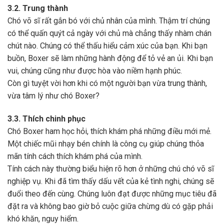
3.2. Trung thành
Chó võ sĩ rất gắn bó với chủ nhân của mình. Thậm trí chúng
có thể quấn quýt cả ngày với chủ mà chẳng thấy nhàm chán
chút nào. Chúng có thể thấu hiểu cảm xúc của bạn. Khi bạn
buồn, Boxer sẽ làm những hành động để tỏ vẻ an ủi. Khi bạn
vui, chúng cũng như được hòa vào niềm hạnh phúc.
Còn gì tuyệt vời hơn khi có một người bạn vừa trung thành,
vừa tâm lý như chó Boxer?
3.3. Thích chinh phục
Chó Boxer ham học hỏi, thích khám phá những điều mới mẻ.
Một chiếc mũi nhạy bén chính là công cụ giúp chúng thỏa
mãn tính cách thích khám phá của mình.
Tính cách này thường biểu hiện rõ hơn ở những chú chó võ sĩ
nghiệp vụ. Khi đã tìm thấy dấu vết của kẻ tình nghi, chúng sẽ
đuổi theo đến cùng. Chúng luôn đạt được những mục tiêu đã
đặt ra và không bao giờ bỏ cuộc giữa chừng dù có gặp phải
khó khăn, nguy hiểm.