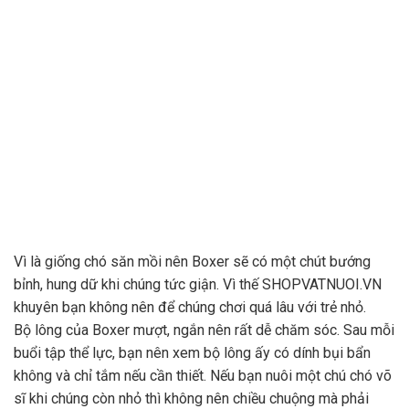
Vì là giống chó săn mồi nên Boxer sẽ có một chút bướng
bỉnh, hung dữ khi chúng tức giận. Vì thế SHOPVATNUOI.VN
khuyên bạn không nên để chúng chơi quá lâu với trẻ nhỏ.
Bộ lông của Boxer mượt, ngắn nên rất dễ chăm sóc. Sau mỗi
buổi tập thể lực, bạn nên xem bộ lông ấy có dính bụi bẩn
không và chỉ tắm nếu cần thiết. Nếu bạn nuôi một chú chó võ
sĩ khi chúng còn nhỏ thì không nên chiều chuộng mà phải