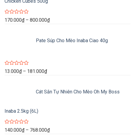
Chicken Cubes 500g
Được
Khoảng
170.000
₫
–
800.000
₫
xếp
giá:
hạng
0
từ
5
Pate Súp Cho Mèo Inaba Ciao 40g
170.000₫
sao
đến
800.000₫
Được
Khoảng
13.000
₫
–
181.000
₫
xếp
giá:
hạng
0
từ
5
Cát Sắn Tự Nhiên Cho Mèo Oh My Boss
13.000₫
sao
đến
181.000₫
Inaba 2.5kg (6L)
Được
Khoảng
140.000
₫
–
768.000
₫
xếp