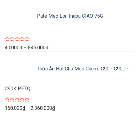
giá:
hạng
0
từ
5
Pate Mèo Lon Inaba CIAO 75G
140.000₫
sao
đến
768.000₫
Được
Khoảng
40.000
₫
–
845.000
₫
xếp
giá:
hạng
0
từ
5
Thức Ăn Hạt Cho Mèo Churro C90 - C90U -
40.000₫
sao
đến
845.000₫
C90K PET.Q
Được
Khoảng
168.000
₫
–
2.368.000
₫
xếp
giá:
hạng
0
từ
5
168.000₫
sao
đến