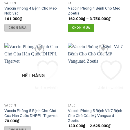
VACCIN
SALE
Vaccin Phòng 4 Bệnh Cho Mèo
Vaccin Phòng 4 Bệnh Cho Mèo
Nobivac
Zoetis
Khoảng
161.000
₫
162.000
₫
–
3.750.000
₫
giá:
từ
CHỌN MUA
CHỌN MUA
162.000₫
đến
Sản
3.750.000
phẩm
này
có
nhiều
biến
thể.
HẾT HÀNG
Các
tùy
Add to wishlist
Add to wishlist
chọn
có
thể
VACCIN
SALE
được
Vaccin Phòng 5 Bệnh Cho Chó
Vaccin Phòng 5 Bệnh Và 7 Bệnh
chọn
Của Hàn Quốc DHPPL Tigervet
Cho Chó Của Mỹ Vanguard
trên
Zoetis
70.000
₫
Khoảng
120.000
₫
–
2.625.000
₫
trang
giá:
CHỌN MUA