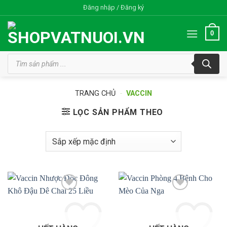
Bỏ
Đăng nhập / Đăng ký
qua
nội
0
dung
Tìm
kiếm
sản
phẩm
TRANG CHỦ
-
VACCIN
LỌC SẢN PHẨM THEO