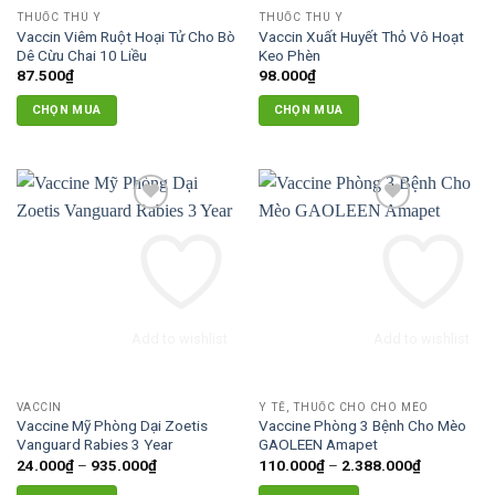
được
THUỐC THÚ Y
THUỐC THÚ Y
chọn
Vaccin Viêm Ruột Hoại Tử Cho Bò
Vaccin Xuất Huyết Thỏ Vô Hoạt
trên
Dê Cừu Chai 10 Liều
Keo Phèn
87.500
₫
98.000
₫
trang
sản
CHỌN MUA
CHỌN MUA
phẩm
Sản
phẩm
này
có
nhiều
biến
thể.
Các
tùy
Add to wishlist
Add to wishlist
chọn
có
thể
VACCIN
Y TẾ, THUỐC CHO CHÓ MÈO
được
Vaccine Mỹ Phòng Dại Zoetis
Vaccine Phòng 3 Bệnh Cho Mèo
chọn
Vanguard Rabies 3 Year
GAOLEEN Amapet
trên
Khoảng
Khoảng
24.000
₫
–
935.000
₫
110.000
₫
–
2.388.000
₫
giá:
giá:
trang
từ
từ