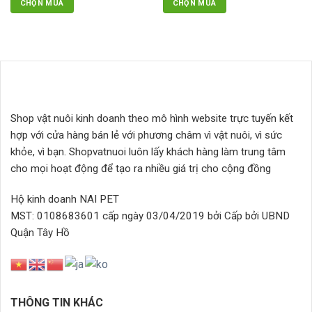
CHỌN MUA
CHỌN MUA
24.000₫
110.000₫
sản
đến
đến
Sản
Sản
phẩm
935.000₫
2.388.000
phẩm
phẩm
này
này
có
có
nhiều
nhiều
biến
biến
thể.
thể.
Shop vật nuôi kinh doanh theo mô hình website trực tuyến kết
Các
Các
hợp với cửa hàng bán lẻ với phương châm vì vật nuôi, vì sức
tùy
tùy
chọn
chọn
khỏe, vì bạn. Shopvatnuoi luôn lấy khách hàng làm trung tâm
có
có
cho mọi hoạt động để tạo ra nhiều giá trị cho cộng đồng
thể
thể
được
được
Hộ kinh doanh NAI PET
chọn
chọn
MST: 0108683601 cấp ngày 03/04/2019 bởi Cấp bởi UBND
trên
trên
Quận Tây Hồ
trang
trang
sản
sản
phẩm
phẩm
THÔNG TIN KHÁC