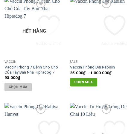
này
có
nhiều
biến
thể.
HẾT HÀNG
Các
tùy
Add to wishlist
Add to wishlist
chọn
có
thể
VACCIN
SALE
được
Vaccin Phòng 7 Bệnh Cho Chó
Vaccin Phòng Dại Rabisin
chọn
Của Tây Ban Nha Hipradog 7
Khoảng
25.000
₫
–
1.000.000
₫
giá:
trên
93.000
₫
từ
CHỌN MUA
trang
25.000₫
CHỌN MUA
đến
sản
Sản
1.000.000₫
phẩm
phẩm
này
có
nhiều
biến
thể.
Các