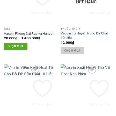
HẾT HÀNG
tùy
chọn
Add to wishlist
Add to wishlist
có
thể
được
SALE
THUỐC THÚ Y
chọn
Vaccin Tụ Huyết Trùng Dê Chai
Vaccin Phòng Dại Rabiva Hanvet
trên
10 Liều
Khoảng
20.000
₫
–
1.400.000
₫
giá:
42.000
₫
trang
từ
CHỌN MUA
20.000₫
sản
CHỌN MUA
đến
Sản
phẩm
1.400.000₫
phẩm
này
có
nhiều
biến
thể.
Các
tùy
chọn
Add to wishlist
Add to wishlist
có
thể