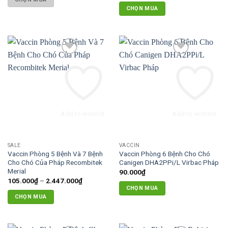
sản
từ
CHỌN MUA
120.000₫
phẩm
đến
Sản
2.625.000
phẩm
này
có
nhiều
biến
thể.
Các
tùy
Add to wishlist
Add to wishlist
chọn
có
thể
SALE
VACCIN
được
Vaccin Phòng 5 Bệnh Và 7 Bệnh
Vaccin Phòng 6 Bệnh Cho Chó
chọn
Cho Chó Của Pháp Recombitek
Canigen DHA2PPi/L Virbac Pháp
trên
Merial
90.000
₫
Khoảng
105.000
₫
–
2.447.000
₫
trang
giá:
CHỌN MUA
sản
từ
CHỌN MUA
105.000₫
phẩm
đến
Sản
2.447.000₫
phẩm