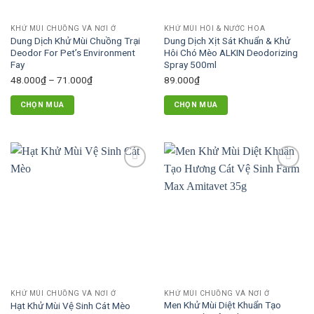
KHỬ MÙI CHUỒNG VÀ NƠI Ở
KHỬ MÙI HÔI & NƯỚC HOA
Dung Dịch Khử Mùi Chuồng Trại
Dung Dịch Xịt Sát Khuẩn & Khử
Deodor For Pet’s Environment
Hôi Chó Mèo ALKIN Deodorizing
Fay
Spray 500ml
Khoảng
48.000
₫
–
71.000
₫
89.000
₫
giá:
CHỌN MUA
CHỌN MUA
từ
Sản
48.000₫
phẩm
đến
này
71.000₫
có
Add to
Add to
nhiều
wishlist
wishlist
biến
thể.
Các
tùy
chọn
có
thể
KHỬ MÙI CHUỒNG VÀ NƠI Ở
KHỬ MÙI CHUỒNG VÀ NƠI Ở
được
Men Khử Mùi Diệt Khuẩn Tạo
Hạt Khử Mùi Vệ Sinh Cát Mèo
chọn