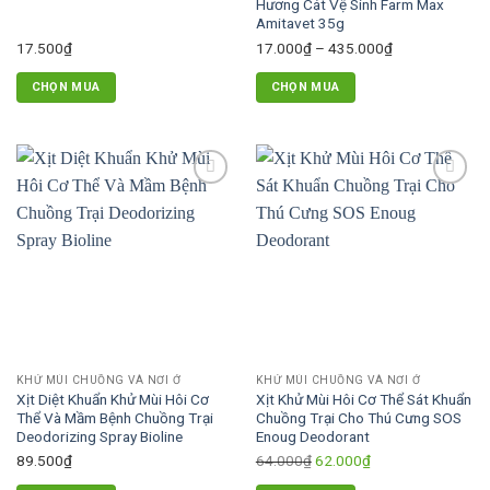
Hương Cát Vệ Sinh Farm Max
trên
Amitavet 35g
trang
Khoảng
17.500
₫
17.000
₫
–
435.000
₫
sản
giá:
CHỌN MUA
CHỌN MUA
phẩm
từ
Sản
17.000₫
phẩm
đến
này
435.000₫
có
Add to
Add to
nhiều
wishlist
wishlist
biến
thể.
Các
tùy
chọn
có
thể
KHỬ MÙI CHUỒNG VÀ NƠI Ở
KHỬ MÙI CHUỒNG VÀ NƠI Ở
được
Xịt Diệt Khuẩn Khử Mùi Hôi Cơ
Xịt Khử Mùi Hôi Cơ Thể Sát Khuẩn
chọn
Thể Và Mầm Bệnh Chuồng Trại
Chuồng Trại Cho Thú Cưng SOS
trên
Deodorizing Spray Bioline
Enoug Deodorant
trang
Giá
Giá
89.500
₫
64.000
₫
62.000
₫
sản
gốc
hiện