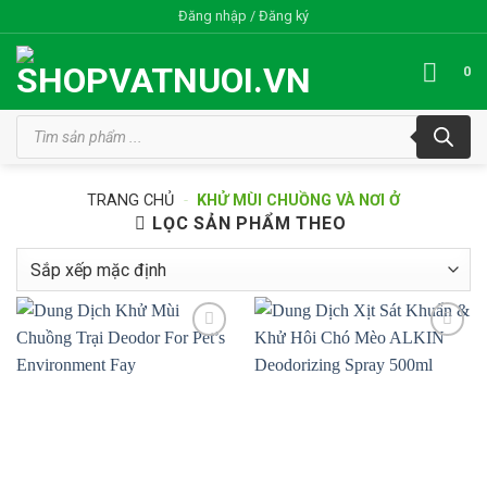
Bỏ
Đăng nhập / Đăng ký
qua
nội
0
dung
Tìm
kiếm
sản
phẩm
TRANG CHỦ
-
KHỬ MÙI CHUỒNG VÀ NƠI Ở
LỌC SẢN PHẨM THEO
Add to
Add to
wishlist
wishlist