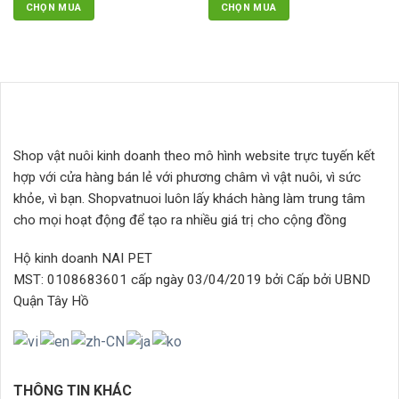
CHỌN MUA
CHỌN MUA
phẩm
là:
tại
64.000₫.
là:
62.000₫.
Shop vật nuôi kinh doanh theo mô hình website trực tuyến kết
hợp với cửa hàng bán lẻ với phương châm vì vật nuôi, vì sức
khỏe, vì bạn. Shopvatnuoi luôn lấy khách hàng làm trung tâm
cho mọi hoạt động để tạo ra nhiều giá trị cho cộng đồng
Hộ kinh doanh NAI PET
MST: 0108683601 cấp ngày 03/04/2019 bởi Cấp bởi UBND
Quận Tây Hồ
THÔNG TIN KHÁC