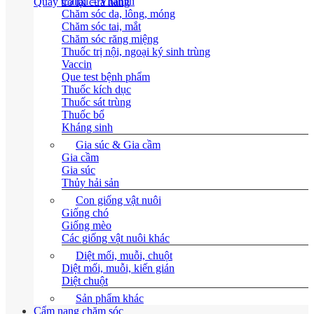
Canxi – Vitamin
Quay trở lại cửa hàng
Chăm sóc da, lông, móng
Chăm sóc tai, mắt
Chăm sóc răng miệng
Thuốc trị nội, ngoại ký sinh trùng
Vaccin
Que test bệnh phẩm
Thuốc kích dục
Thuốc sát trùng
Thuốc bổ
Kháng sinh
Gia súc & Gia cầm
Gia cầm
Gia súc
Thủy hải sản
Con giống vật nuôi
Giống chó
Giống mèo
Các giống vật nuôi khác
Diệt mối, muỗi, chuột
Diệt mối, muỗi, kiến gián
Diệt chuột
Sản phẩm khác
Cẩm nang chăm sóc