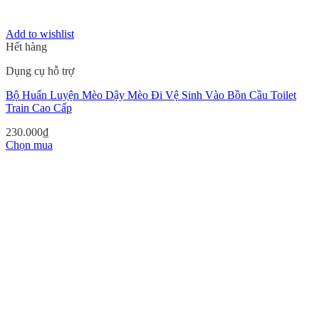
Add to wishlist
Hết hàng
Dụng cụ hỗ trợ
Bộ Huấn Luyện Mèo Dậy Mèo Đi Vệ Sinh Vào Bồn Cầu Toilet
Train Cao Cấp
230.000
₫
Chọn mua