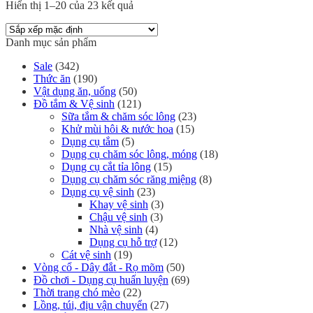
Hiển thị 1–20 của 23 kết quả
Danh mục sản phẩm
Sale
(342)
Thức ăn
(190)
Vật dụng ăn, uống
(50)
Đồ tắm & Vệ sinh
(121)
Sữa tắm & chăm sóc lông
(23)
Khử mùi hôi & nước hoa
(15)
Dụng cụ tắm
(5)
Dụng cụ chăm sóc lông, móng
(18)
Dụng cụ cắt tỉa lông
(15)
Dụng cụ chăm sóc răng miệng
(8)
Dụng cụ vệ sinh
(23)
Khay vệ sinh
(3)
Chậu vệ sinh
(3)
Nhà vệ sinh
(4)
Dụng cụ hỗ trợ
(12)
Cát vệ sinh
(19)
Vòng cổ - Dây đắt - Rọ mõm
(50)
Đồ chơi - Dụng cụ huấn luyện
(69)
Thời trang chó mèo
(22)
Lồng, túi, địu vận chuyển
(27)