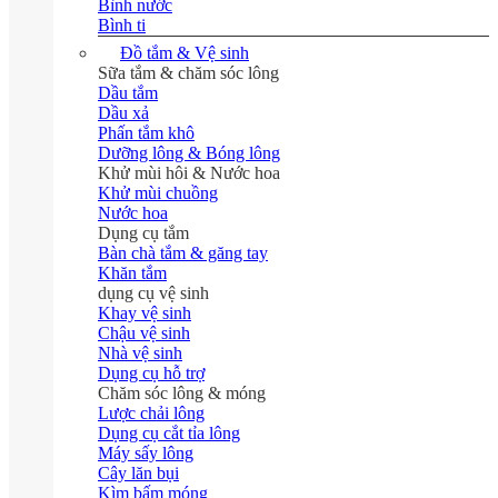
Bình nước
Bình ti
Đồ tắm & Vệ sinh
Sữa tắm & chăm sóc lông
Dầu tắm
Dầu xả
Phấn tắm khô
Dưỡng lông & Bóng lông
Khử mùi hôi & Nước hoa
Khử mùi chuồng
Nước hoa
Dụng cụ tắm
Bàn chà tắm & găng tay
Khăn tắm
dụng cụ vệ sinh
Khay vệ sinh
Chậu vệ sinh
Nhà vệ sinh
Dụng cụ hỗ trợ
Chăm sóc lông & móng
Lược chải lông
Dụng cụ cắt tỉa lông
Máy sấy lông
Cây lăn bụi
Kìm bấm móng