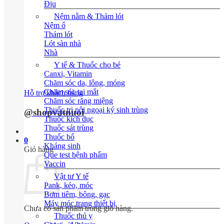
Địu
Nệm nằm & Thảm lót
Nệm ổ
Thảm lót
Lót sàn nhà
Nhà
Y tế & Thuốc cho bé
Canxi, Vitamin
Chăm sóc da, lông, móng
Chăm sóc tai mắt
Hỗ trợ khách hàng
Chăm sóc răng miệng
Thuốc trị nội ngoại ký sinh trùng
@shopvatnuoi
Thuốc kích dục
Thuốc sát trùng
Thuốc bổ
0
Kháng sinh
Giỏ hàng
Que test bệnh phẩm
Vaccin
Vật tư Y tế
Pank, kéo, móc
Bơm tiêm, bông, gạc
Máy móc trang thiết bị
Chưa có sản phẩm trong giỏ hàng.
Thuốc thú y