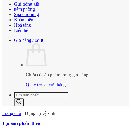
Gửi trông giữ
tiêm phòng
Spa Groming
Khám bệnh
Hoả táng
Liên hệ
Giỏ hàng /
0
₫
0
Chưa có sản phẩm trong giỏ hàng.
Quay trở lại cửa hàng
Tìm
kiếm
sản
phẩm
Trang chủ
-
Dụng cụ vệ sinh
Lọc sản phẩm theo