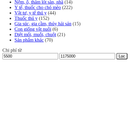
Nệm, ổ, thảm lót sàn, nhà
(14)
Y tế, thuốc cho chó mèo
(222)
Vật tư, y tế thú y
(44)
Thuốc thú y
(152)
Gia súc, gia cầm, thủy hải sản
(15)
Con giống vật nuôi
(6)
Diệt mối, muỗi, chuột
(21)
Sản phẩm khác
(70)
Chi phí từ
Giá
Giá
Lọc
tối
tối
thiểu
đa