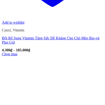
Add to wishlist
Canxi, Vitamin
Bột Bổ Sung Vitamin Tăng Sức Đề Kháng Cho Chó Mèo Bio-vit
Plus Gói
Khoảng
4.300
₫
–
185.000
₫
giá:
Chọn mua
từ
Sản
4.300₫
phẩm
đến
này
185.000₫
có
nhiều
biến
thể.
Các
tùy
chọn
có
thể