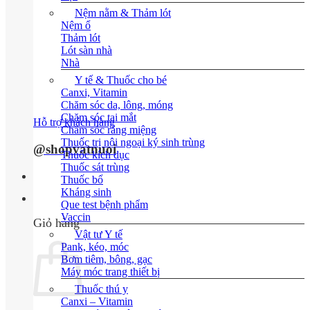
Nệm nằm & Thảm lót
Nệm ổ
Thảm lót
Lót sàn nhà
Nhà
Y tế & Thuốc cho bé
Canxi, Vitamin
Chăm sóc da, lông, móng
Chăm sóc tai mắt
Hỗ trợ khách hàng
Chăm sóc răng miệng
Thuốc trị nội ngoại ký sinh trùng
@shopvatnuoi
Thuốc kích dục
Thuốc sát trùng
Thuốc bổ
Kháng sinh
0
Que test bệnh phẩm
Vaccin
Giỏ hàng
Vật tư Y tế
Pank, kéo, móc
Bơm tiêm, bông, gạc
Máy móc trang thiết bị
Thuốc thú y
Canxi – Vitamin