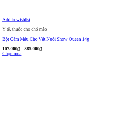
Add to wishlist
Y tế, thuốc cho chó mèo
Bột Cầm Máu Cho Vật Nuôi Show Queen 14g
Khoảng
107.000
₫
–
385.000
₫
giá:
Chọn mua
từ
Sản
107.000₫
phẩm
đến
này
385.000₫
có
nhiều
biến
thể.
Các
tùy
chọn
có
thể
được
chọn