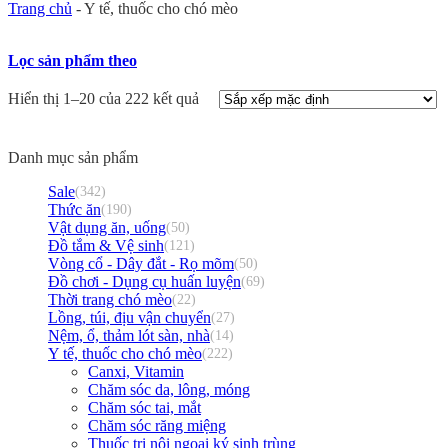
Trang chủ
-
Y tế, thuốc cho chó mèo
Lọc sản phẩm theo
Hiển thị 1–20 của 222 kết quả
Danh mục sản phẩm
Sale
(342)
Thức ăn
(190)
Vật dụng ăn, uống
(50)
Đồ tắm & Vệ sinh
(121)
Vòng cổ - Dây đắt - Rọ mõm
(50)
Đồ chơi - Dụng cụ huấn luyện
(69)
Thời trang chó mèo
(22)
Lồng, túi, địu vận chuyển
(27)
Nệm, ổ, thảm lót sàn, nhà
(14)
Y tế, thuốc cho chó mèo
(222)
Canxi, Vitamin
Chăm sóc da, lông, móng
Chăm sóc tai, mắt
Chăm sóc răng miệng
Thuốc trị nội ngoại ký sinh trùng