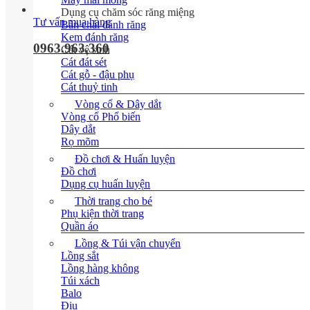
Dụng cụ chăm sóc răng miệng
Tư vấn mua hàng
Bàn chải đánh răng
Kem đánh răng
0963.963.360
Cát vệ sinh
Cát đát sét
Cát gỗ - đậu phụ
Cát thuỷ tinh
Vòng cổ & Dây dắt
Vòng cổ
Dây dắt
Rọ mõm
Đồ chơi & Huấn luyện
Đồ chơi
Dụng cụ huấn luyện
Thời trang cho bé
Phụ kiện thời trang
Quần áo
Lồng & Túi vận chuyển
Lồng sắt
Lồng hàng không
Túi xách
Balo
Địu