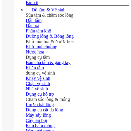
Bình ti
Đồ tắm & Vệ sinh
Sữa tắm & chăm sóc lông
Dầu tắm
Dầu xả
Phấn tắm khô
Dưỡng lông & Bóng lông
Khử mùi hôi & Nước hoa
Khử mùi chuồng
Nước hoa
Dụng cụ tắm
Bàn chà tắm & găng tay
Khăn tắm
dụng cụ vệ sinh
Khay vệ sinh
Chậu vệ sinh
Nhà vệ sinh
Dụng cụ hỗ trợ
Chăm sóc lông & móng
Lược chải lông
Dụng cụ cắt tỉa lông
Máy sấy lông
Cây lăn bụi
Kìm bấm móng
Máy mài móng