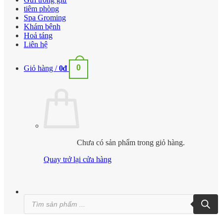
tiêm phòng
Spa Groming
Khám bệnh
Hoả táng
Liên hệ
0
Giỏ hàng /
0
₫
Chưa có sản phẩm trong giỏ hàng.
Quay trở lại cửa hàng
Tìm
kiếm
sản
phẩm