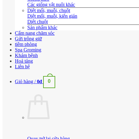
Các giống vật nuôi khác
Diệt mối, muỗi, chuột
Diệt mối, muỗi, kiến gián
Diệt chuột
Sản phẩm khác
Cẩm nang chăm sóc
Gửi trông giữ
tiêm phòng
Spa Groming
Khám bệnh
Hoả táng
Liên hệ
0
Giỏ hàng /
0
₫
Quay trở lại cửa hàng