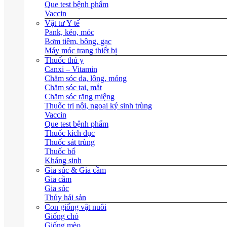
Que test bệnh phẩm
Vaccin
Vật tư Y tế
Pank, kéo, móc
Bơm tiêm, bông, gạc
Máy móc trang thiết bị
Thuốc thú y
Canxi – Vitamin
Chăm sóc da, lông, móng
Chăm sóc tai, mắt
Chăm sóc răng miệng
Thuốc trị nội, ngoại ký sinh trùng
Vaccin
Que test bệnh phẩm
Thuốc kích dục
Thuốc sát trùng
Thuốc bổ
Kháng sinh
Gia súc & Gia cầm
Gia cầm
Gia súc
Thủy hải sản
Con giống vật nuôi
Giống chó
Giống mèo