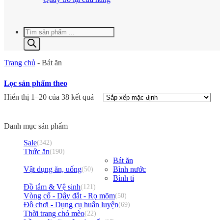
Tìm
kiếm
sản
phẩm
Trang chủ
-
Bát ăn
Lọc sản phẩm theo
Hiển thị 1–20 của 38 kết quả
Danh mục sản phẩm
Sale
(342)
Thức ăn
(190)
Bát ăn
Vật dụng ăn, uống
Bình nước
(50)
Bình ti
Đồ tắm & Vệ sinh
(121)
Vòng cổ - Dây đắt - Rọ mõm
(50)
Đồ chơi - Dụng cụ huấn luyện
(69)
Thời trang chó mèo
(22)