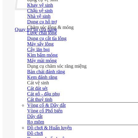
Khay vệ sinh
Chậu vệ sinh
Nhà vệ sinh
Dụng cụ hỗ trợ
Chăm sóc lông & móng
Quay trở lại cửa hàng
Lược chải lông
Dụng cụ cắt tỉa lông
Máy sấy lông
Cây lăn bụi
Kìm bấm móng
Máy mài móng
Dụng cụ chăm sóc răng miệng
Bàn chải đánh răng
Kem đánh răng
Cát vệ sinh
Cát đát sét
Cát gỗ - đậu phụ
Cát thuỷ tinh
Vòng cổ & Dây dắt
Vòng cổ
Dây dắt
Rọ mõm
Đồ chơi & Huấn luyện
Đồ chơi