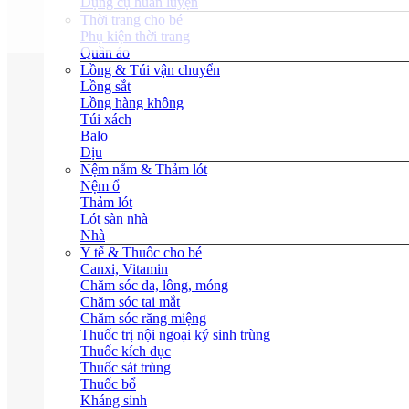
Dụng cụ huấn luyện
Thời trang cho bé
Phụ kiện thời trang
Quần áo
Lồng & Túi vận chuyển
Lồng sắt
Lồng hàng không
Túi xách
Balo
Địu
Nệm nằm & Thảm lót
Nệm ổ
Thảm lót
Lót sàn nhà
Nhà
Y tế & Thuốc cho bé
Canxi, Vitamin
Chăm sóc da, lông, móng
Chăm sóc tai mắt
Chăm sóc răng miệng
Thuốc trị nội ngoại ký sinh trùng
Thuốc kích dục
Thuốc sát trùng
Thuốc bổ
Kháng sinh