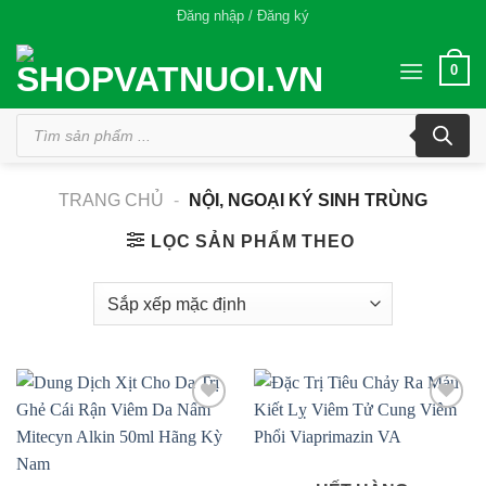
Bỏ
Đăng nhập / Đăng ký
qua
nội
0
dung
Tìm
kiếm
sản
phẩm
TRANG CHỦ
-
NỘI, NGOẠI KÝ SINH TRÙNG
LỌC SẢN PHẨM THEO
Add to
Add to
wishlist
wishlist