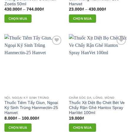
Zoetis 50ml
Hanvet
sản
Khoảng
Khoảng
430.000
₫
–
744.000
₫
23.000
₫
–
430.000
₫
phẩm
giá:
giá:
từ
từ
CHỌN MUA
CHỌN MUA
430.000₫
23.000₫
đến
đến
Sản
Sản
744.000₫
430.000₫
phẩm
phẩm
này
này
có
có
Add to
Add to
nhiều
nhiều
wishlist
wishlist
biến
biến
thể.
thể.
Các
Các
tùy
tùy
chọn
chọn
có
có
thể
thể
NỘI, NGOẠI KÝ SINH TRÙNG
CHĂM SÓC DA, LÔNG, MÓNG
được
được
Thuốc Tiêm Tẩy Giun, Ngoại
Thuốc Xịt Diệt Bọ Chét Bét Ve
chọn
chọn
Ký Sinh Trùng Hanmectin-25
Chấy Rận Ghẻ Hantox Spray
trên
trên
Hanvet
HanVet 100ml
Khoảng
8.000
₫
–
100.000
₫
19.000
₫
trang
trang
giá:
sản
sản
từ
CHỌN MUA
CHỌN MUA
8.000₫
phẩm
phẩm