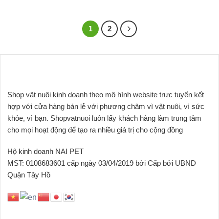
đến
Sản
100.000₫
phẩm
này
1
2
có
nhiều
biến
thể.
Các
tùy
Shop vật nuôi kinh doanh theo mô hình website trực tuyến kết
chọn
hợp với cửa hàng bán lẻ với phương châm vì vật nuôi, vì sức
có
thể
khỏe, vì bạn. Shopvatnuoi luôn lấy khách hàng làm trung tâm
được
cho mọi hoạt động để tạo ra nhiều giá trị cho cộng đồng
chọn
trên
Hộ kinh doanh NAI PET
trang
MST: 0108683601 cấp ngày 03/04/2019 bởi Cấp bởi UBND
sản
Quận Tây Hồ
phẩm