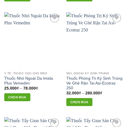
đến
Sản
726.000₫
phẩm
này
có
Add to
Add to
nhiều
wishlist
wishlist
biến
thể.
Các
tùy
chọn
có
thể
Y TẾ, THUỐC CHO CHÓ MÈO
NỘI, NGOẠI KÝ SINH TRÙNG
được
Thuốc Nhỏ Ngoài Da Imida
Thuốc Phòng Trị Ký Sinh Trùng
chọn
Plus Vemedim
Ve Ghẻ Rận Tai Asi-Ecotraz
trên
250
Khoảng
25.000
₫
–
78.000
₫
giá:
Khoảng
32.000
₫
–
280.000
₫
trang
từ
giá:
CHỌN MUA
25.000₫
sản
từ
CHỌN MUA
đến
Sản
32.000₫
phẩm
78.000₫
đến
Sản
phẩm
280.000₫
phẩm
này
này
có
có