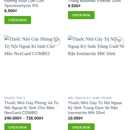
trên
Đường Ruột Lợn Con
Trùng Butomec Fivevet 10ml
trang
Spectinomycin 5%
9.500
₫
trang
sản
6.500
₫
sản
phẩm
CHỌN MUA
phẩm
CHỌN MUA
Add to
Add to
wishlist
wishlist
THUỐC THÚ Y
NỘI, NGOẠI KÝ SINH TRÙNG
Thuốc Nhỏ Gáy Phòng Và Trị
Thuốc Nhỏ Gáy Trị Nội Ngoại
Nội Ngoại Kí Sinh Cho Mèo
Ký Sinh Trùng Giun Ve Rận
NexGard COMBO
Ivermectin MH 10ml
Khoảng
240.000
₫
–
726.000
₫
10.000
₫
giá:
từ
CHỌN MUA
CHỌN MUA
240.000₫