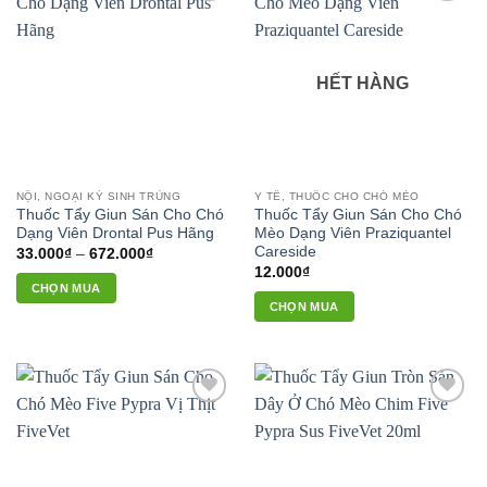
nhiều
Add to
Add to
nhiều
biến
wishlist
wishlist
biến
thể.
thể.
Các
HẾT HÀNG
Các
tùy
tùy
chọn
chọn
có
có
thể
thể
được
NỘI, NGOẠI KÝ SINH TRÙNG
Y TẾ, THUỐC CHO CHÓ MÈO
được
chọn
Thuốc Tẩy Giun Sán Cho Chó
Thuốc Tẩy Giun Sán Cho Chó
chọn
trên
Dạng Viên Drontal Pus Hãng
Mèo Dạng Viên Praziquantel
trên
Careside
Khoảng
33.000
₫
–
672.000
₫
trang
giá:
12.000
₫
trang
sản
từ
CHỌN MUA
33.000₫
sản
phẩm
CHỌN MUA
đến
Sản
phẩm
672.000₫
phẩm
này
có
nhiều
Add to
Add to
biến
wishlist
wishlist
thể.
Các