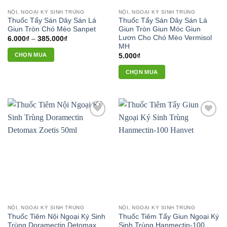
thể
được
NỘI, NGOẠI KÝ SINH TRÙNG
NỘI, NGOẠI KÝ SINH TRÙNG
được
chọn
Thuốc Tẩy Sán Dây Sán Lá
Thuốc Tẩy Sán Dây Sán Lá
chọn
trên
Giun Tròn Chó Mèo Sanpet
Giun Tròn Giun Móc Giun
trên
Lươn Cho Chó Mèo Vermisol
Khoảng
6.000
₫
–
385.000
₫
trang
giá:
MH
trang
sản
từ
CHỌN MUA
5.000
₫
6.000₫
sản
phẩm
đến
Sản
phẩm
385.000₫
CHỌN MUA
phẩm
này
có
nhiều
biến
Add to
Add to
thể.
wishlist
wishlist
Các
tùy
chọn
có
thể
được
chọn
NỘI, NGOẠI KÝ SINH TRÙNG
NỘI, NGOẠI KÝ SINH TRÙNG
trên
Thuốc Tiêm Nội Ngoại Ký Sinh
Thuốc Tiêm Tẩy Giun Ngoại Ký
Trùng Doramectin Detomax
Sinh Trùng Hanmectin-100
trang