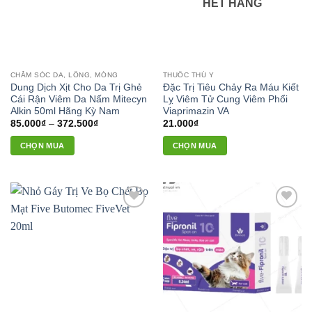
HẾT HÀNG
CHĂM SÓC DA, LÔNG, MÓNG
THUỐC THÚ Y
Dung Dịch Xịt Cho Da Trị Ghẻ
Đặc Trị Tiêu Chảy Ra Máu Kiết
Cái Rận Viêm Da Nấm Mitecyn
Lỵ Viêm Tử Cung Viêm Phổi
Alkin 50ml Hãng Kỳ Nam
Viaprimazin VA
Khoảng
85.000
₫
–
372.500
₫
21.000
₫
giá:
từ
CHỌN MUA
CHỌN MUA
85.000₫
đến
Sản
372.500₫
phẩm
này
có
Add to
Add to
nhiều
wishlist
wishlist
biến
thể.
Các
tùy
chọn
có