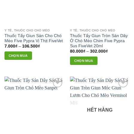
tùy
chọn
có
thể
được
Y TẾ, THUỐC CHO CHÓ MÈO
Y TẾ, THUỐC CHO CHÓ MÈO
chọn
Thuốc Tẩy Giun Sán Cho Chó
Thuốc Tẩy Giun Tròn Sán Dây
trên
Mèo Five Pypra Vị Thịt FiveVet
Ở Chó Mèo Chim Five Pypra
Sus FiveVet 20ml
Khoảng
7.000
₫
–
106.500
₫
trang
giá:
Khoảng
80.000
₫
–
302.000
₫
sản
từ
giá:
CHỌN MUA
7.000₫
từ
phẩm
CHỌN MUA
đến
Sản
80.000₫
106.500₫
đến
Sản
phẩm
302.000₫
phẩm
này
này
có
có
nhiều
Add to
Add to
nhiều
biến
wishlist
wishlist
biến
thể.
thể.
Các
HẾT HÀNG
Các
tùy
tùy
chọn
chọn
có
có
thể