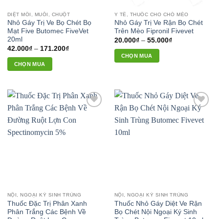
thể
DIỆT MỐI, MUỖI, CHUỘT
Y TẾ, THUỐC CHO CHÓ MÈO
được
Nhỏ Gáy Trị Ve Bọ Chét Bọ
Nhỏ Gáy Trị Ve Rận Bọ Chét
chọn
Mạt Five Butomec FiveVet
Trên Mèo Fipronil Fivevet
trên
20ml
Khoảng
20.000
₫
–
55.000
₫
giá:
Khoảng
42.000
₫
–
171.200
₫
trang
từ
giá:
CHỌN MUA
20.000₫
sản
từ
CHỌN MUA
đến
Sản
42.000₫
phẩm
55.000₫
đến
Sản
phẩm
171.200₫
phẩm
này
này
có
có
nhiều
Add to
Add to
nhiều
biến
wishlist
wishlist
biến
thể.
thể.
Các
Các
tùy
tùy
chọn
chọn
có
có
thể
thể
được
NỘI, NGOẠI KÝ SINH TRÙNG
NỘI, NGOẠI KÝ SINH TRÙNG
được
chọn
Thuốc Đặc Trị Phân Xanh
Thuốc Nhỏ Gáy Diệt Ve Rận
chọn
trên
Phân Trắng Các Bệnh Về
Bọ Chét Nội Ngoại Ký Sinh