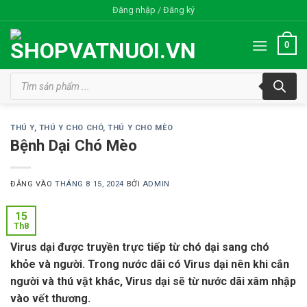
Bỏ
Đăng nhập / Đăng ký
qua
nội
0
dung
Tìm
kiếm
sản
phẩm
THÚ Y
,
THÚ Y CHO CHÓ
,
THÚ Y CHO MÈO
Bệnh Dại Chó Mèo
ĐĂNG VÀO
THÁNG 8 15, 2024
BỞI
ADMIN
15
Th8
Virus dại được truyền trực tiếp từ chó dại sang chó
khỏe và người. Trong nước dãi có Virus dại nên khi cắn
người và thú vật khác, Virus dại sẽ từ nước dãi xâm nhập
vào vết thương.