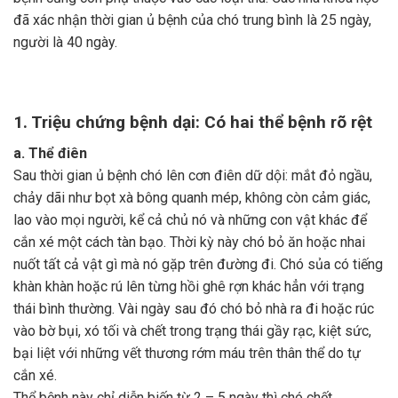
đã xác nhận thời gian ủ bệnh của chó trung bình là 25 ngày,
người là 40 ngày.
1. Triệu chứng bệnh dại: Có hai thể bệnh rõ rệt
a. Thể điên
Sau thời gian ủ bệnh chó lên cơn điên dữ dội: mắt đỏ ngầu,
chảy dãi như bọt xà bông quanh mép, không còn cảm giác,
lao vào mọi người, kể cả chủ nó và những con vật khác để
cắn xé một cách tàn bạo. Thời kỳ này chó bỏ ăn hoặc nhai
nuốt tất cả vật gì mà nó gặp trên đường đi. Chó sủa có tiếng
khàn khàn hoặc rú lên từng hồi ghê rợn khác hẳn với trạng
thái bình thường. Vài ngày sau đó chó bỏ nhà ra đi hoặc rúc
vào bờ bụi, xó tối và chết trong trạng thái gầy rạc, kiệt sức,
bại liệt với những vết thương rớm máu trên thân thể do tự
cắn xé.
Thể bệnh này chỉ diễn biến từ 2 – 5 ngày thì chó chết.