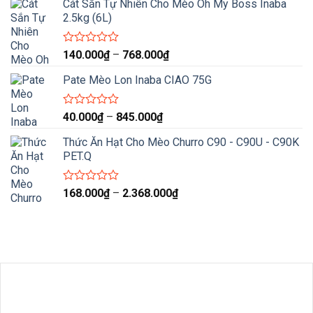
Cát Sắn Tự Nhiên Cho Mèo Oh My Boss Inaba
từ
0
2.5kg (6L)
13.000₫
5
sao
đến
181.000₫
Được
Khoảng
140.000
₫
–
768.000
₫
xếp
giá:
hạng
Pate Mèo Lon Inaba CIAO 75G
từ
0
140.000₫
5
sao
đến
Được
Khoảng
40.000
₫
–
845.000
₫
xếp
768.000₫
giá:
hạng
Thức Ăn Hạt Cho Mèo Churro C90 - C90U - C90K
từ
0
PET.Q
40.000₫
5
sao
đến
845.000₫
Được
Khoảng
168.000
₫
–
2.368.000
₫
xếp
giá:
hạng
từ
0
168.000₫
5
sao
đến
2.368.000₫