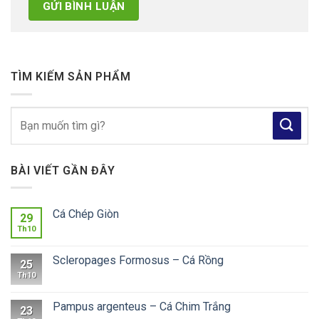
TÌM KIẾM SẢN PHẨM
Tìm
kiếm:
BÀI VIẾT GẦN ĐÂY
Cá Chép Giòn
29
Th10
Scleropages Formosus – Cá Rồng
25
Th10
Pampus argenteus – Cá Chim Trắng
23