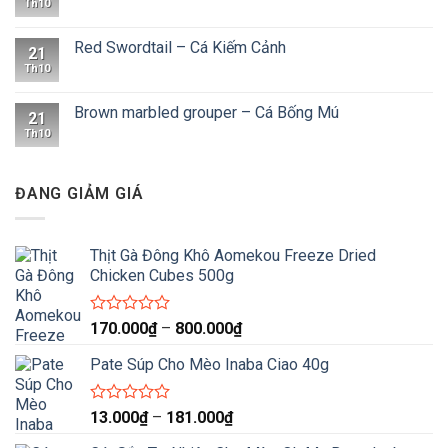
Th10
Red Swordtail – Cá Kiếm Cảnh
21
Th10
Brown marbled grouper – Cá Bống Mú
21
Th10
ĐANG GIẢM GIÁ
Thịt Gà Đông Khô Aomekou Freeze Dried
Chicken Cubes 500g
Được
Khoảng
170.000
₫
–
800.000
₫
xếp
giá:
hạng
Pate Súp Cho Mèo Inaba Ciao 40g
từ
0
170.000₫
5
sao
đến
Được
Khoảng
13.000
₫
–
181.000
₫
xếp
800.000₫
giá:
hạng