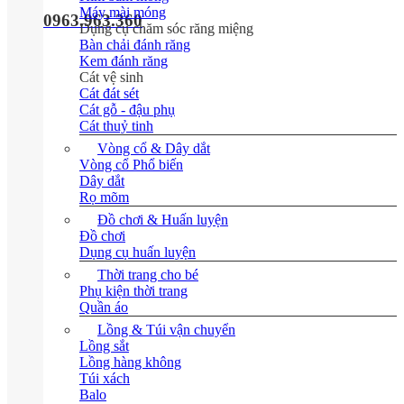
Máy mài móng
0963.963.360
Dụng cụ chăm sóc răng miệng
Bàn chải đánh răng
Kem đánh răng
Cát vệ sinh
Cát đát sét
Cát gỗ - đậu phụ
Cát thuỷ tinh
Vòng cổ & Dây dắt
Vòng cổ
Dây dắt
Rọ mõm
Đồ chơi & Huấn luyện
Đồ chơi
Dụng cụ huấn luyện
Thời trang cho bé
Phụ kiện thời trang
Quần áo
Lồng & Túi vận chuyển
Lồng sắt
Lồng hàng không
Túi xách
Balo