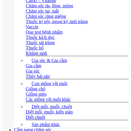
Canxi – Vitamin
Chăm sóc da, lông, móng
Chăm sóc tai, mắt
Chăm sóc răng miệng
Thuốc trị nội, ngoại ký sinh trùng
Vaccin
Que test bệnh phẩm
Thuốc kích dục
Thuốc sát trùng
Thuốc bổ
Kháng sinh
Gia súc & Gia cầm
Gia cầm
Gia súc
Thủy hải sản
Con giống vật nuôi
Giống chó
Giống mèo
Các giống vật nuôi khác
Diệt mối, muỗi, chuột
Diệt mối, muỗi, kiến gián
Diệt chuột
Sản phẩm khác
Cẩm nang chăm sóc