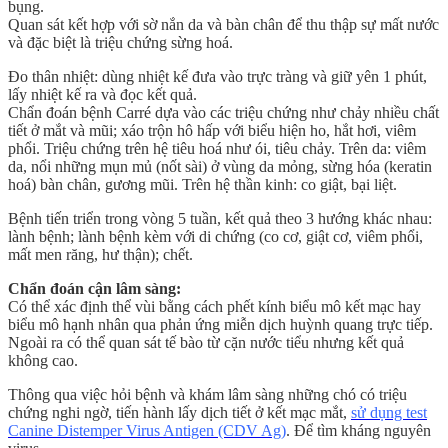
bụng.
Quan sát kết hợp với sờ nắn da và bàn chân để thu thập sự mất nước
và đặc biệt là triệu chứng sừng hoá.
Đo thân nhiệt: dùng nhiệt kế đưa vào trực tràng và giữ yên 1 phút,
lấy nhiệt kế ra và đọc kết quả.
Chẩn đoán bệnh Carré dựa vào các triệu chứng như chảy nhiều chất
tiết ở mắt và mũi; xáo trộn hô hấp với biểu hiện ho, hắt hơi, viêm
phổi. Triệu chứng trên hệ tiêu hoá như ói, tiêu chảy. Trên da: viêm
da, nổi những mụn mủ (nốt sài) ở vùng da mỏng, sừng hóa (keratin
hoá) bàn chân, gương mũi. Trên hệ thần kinh: co giật, bại liệt.
Bệnh tiến triển trong vòng 5 tuần, kết quả theo 3 hướng khác nhau:
lành bệnh; lành bệnh kèm với di chứng (co cơ, giật cơ, viêm phổi,
mất men răng, hư thận); chết.
Chẩn đoán cận lâm sàng:
Có thể xác định thể vùi bằng cách phết kính biểu mô kết mạc hay
biểu mô hạnh nhân qua phản ứng miễn dịch huỳnh quang trực tiếp.
Ngoài ra có thể quan sát tế bào từ cặn nước tiểu nhưng kết quả
không cao.
Thông qua việc hỏi bệnh và khám lâm sàng những chó có triệu
chứng nghi ngờ, tiến hành lấy dịch tiết ở kết mạc mắt,
sử dụng test
Canine Distemper Virus Antigen (CDV Ag)
. Để tìm kháng nguyên