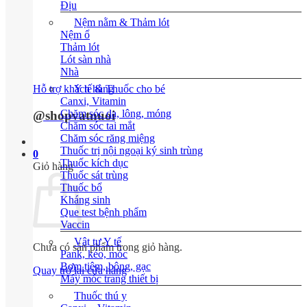
Địu
Nệm nằm & Thảm lót
Nệm ổ
Thảm lót
Lót sàn nhà
Nhà
Hỗ trợ khách hàng
Y tế & Thuốc cho bé
Canxi, Vitamin
Chăm sóc da, lông, móng
@shopvatnuoi
Chăm sóc tai mắt
Chăm sóc răng miệng
Thuốc trị nội ngoại ký sinh trùng
0
Thuốc kích dục
Giỏ hàng
Thuốc sát trùng
Thuốc bổ
Kháng sinh
Que test bệnh phẩm
Vaccin
Vật tư Y tế
Chưa có sản phẩm trong giỏ hàng.
Pank, kéo, móc
Bơm tiêm, bông, gạc
Quay trở lại cửa hàng
Máy móc trang thiết bị
Thuốc thú y