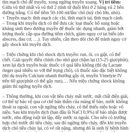
tìm mạch chó để truyền, xong ngừng truyền xoang.
Vị trí tiêm:
Giữa vú thứ nhất và vú thứ 2 (tính từ đuôi lên) ở 2 hàng vú 2 bên
đường trắng. Có thể tiêm 50-100 ml/lần/ chó (tuỳ chó lớn, nhỏ).
+ Truyền mạch: tĩnh mạch các chi, tĩnh mạch tai, tĩnh mạch cảnh.
– Trong khi truyền dịch có thể đưa các loại thuốc bổ sung hoặc
kháng sinh theo đường truyền để thuốc tác dụng nhanh, giảm bớt
lượng thuốc cấp qua đường tiêm chích, giảm nguy cơ tai biến (do
abscess, đau cơ, …). Tuy nhiên, cần theo dõi chó để tránh nguy cơ
gây shock khi truyền dịch.
– Triệu chứng khi chó shock dịch truyền: run, ói, co giật, có thể
chết. Giải quyết: điều chỉnh cho nhỏ giọt chậm lại (15-25 giọt/phút),
xem lại dịch truyền hoặc thuốc có quá liều không (thí dụ Lactate
ringer quá nhiều so với thể trọng chó), có thuốc nào đặc biệt không
(thí dụ truyền Calcium nhanh thường gây ói, truyền Vimelyte IV
trên 60 giọt/phút có thể gây run),… Nếu triệu chứng shock không
giảm thì ngừng tuyền dịch.
– Thông thường, khi con vật tiêu chảy mất nước, mất chất điện giải,
cơ thể tự bảo vệ qua cơ chế bán thấm của màng tế bào, nước không
thoát ra ngoài, con vật ngừng tiêu chảy, có thể thiểu niệu hoặc vô
niệu. Sau khi truyền dịch (ban đầu là NaCl 0,9%) tế bào nhận được
nước, nhu động ruột tái lập, đẩy nước ra ngoài. Cho nên có trường
hợp chó trước đó tiêu chảy, sau đó ngừng tiêu chảy, đến khi truyền
dịch chó tiêu chảy lại, có vẻ rất nặng, nhưng đó là sinh lý bệnh bình