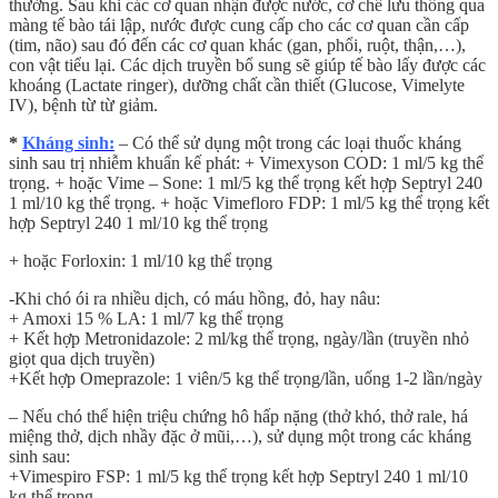
thường. Sau khi các cơ quan nhận được nước, cơ chế lưu thông qua
màng tế bào tái lập, nước được cung cấp cho các cơ quan cần cấp
(tim, não) sau đó đến các cơ quan khác (gan, phổi, ruột, thận,…),
con vật tiểu lại. Các dịch truyền bổ sung sẽ giúp tế bào lấy được các
khoáng (Lactate ringer), dưỡng chất cần thiết (Glucose, Vimelyte
IV), bệnh từ từ giảm.
*
Kháng sinh:
– Có thể sử dụng một trong các loại thuốc kháng
sinh sau trị nhiễm khuẩn kế phát: + Vimexyson COD: 1 ml/5 kg thể
trọng. + hoặc Vime – Sone: 1 ml/5 kg thể trọng kết hợp Septryl 240
1 ml/10 kg thể trọng. + hoặc Vimefloro FDP: 1 ml/5 kg thể trọng kết
hợp Septryl 240 1 ml/10 kg thể trọng
+ hoặc Forloxin: 1 ml/10 kg thể trọng
-Khi chó ói ra nhiều dịch, có máu hồng, đỏ, hay nâu:
+ Amoxi 15 % LA: 1 ml/7 kg thể trọng
+ Kết hợp Metronidazole: 2 ml/kg thể trọng, ngày/lần (truyền nhỏ
giọt qua dịch truyền)
+Kết hợp Omeprazole: 1 viên/5 kg thể trọng/lần, uống 1-2 lần/ngày
– Nếu chó thể hiện triệu chứng hô hấp nặng (thở khó, thở rale, há
miệng thở, dịch nhầy đặc ở mũi,…), sử dụng một trong các kháng
sinh sau:
+Vimespiro FSP: 1 ml/5 kg thể trọng kết hợp Septryl 240 1 ml/10
kg thể trọng