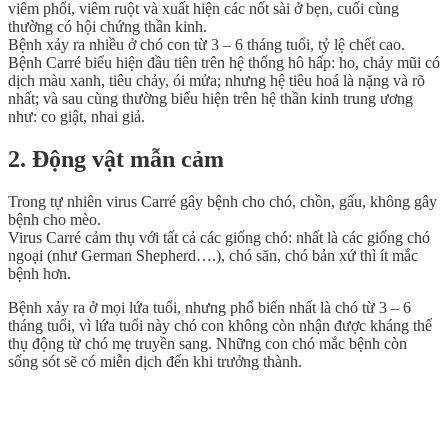
viêm phổi, viêm ruột và xuất hiện các nốt sài ở bẹn, cuối cùng
thường có hội chứng thần kinh.
Bệnh xảy ra nhiều ở chó con từ 3 – 6 tháng tuổi, tỷ lệ chết cao.
Bệnh Carré biểu hiện đầu tiên trên hệ thống hô hấp: ho, chảy mũi có
dịch màu xanh, tiêu chảy, ói mửa; nhưng hệ tiêu hoá là nặng và rõ
nhất; và sau cùng thường biểu hiện trên hệ thần kinh trung ương
như: co giật, nhai giả.
2. Động vật mẫn cảm
Trong tự nhiên virus Carré gây bệnh cho chó, chồn, gấu, không gây
bệnh cho mèo.
Virus Carré cảm thụ với tất cả các giống chó: nhất là các giống chó
ngoại (như German Shepherd….), chó săn, chó bản xứ thì ít mắc
bệnh hơn.
Bệnh xảy ra ở mọi lứa tuổi, nhưng phổ biến nhất là chó từ 3 – 6
tháng tuổi, vì lứa tuổi này chó con không còn nhận được kháng thể
thụ động từ chó mẹ truyền sang. Những con chó mắc bệnh còn
sống sót sẽ có miễn dịch đến khi trưởng thành.