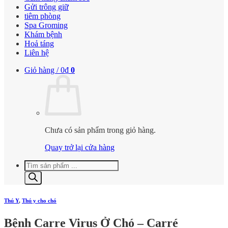
Gửi trông giữ
tiêm phòng
Spa Groming
Khám bệnh
Hoả táng
Liên hệ
Giỏ hàng /
0
₫
0
Chưa có sản phẩm trong giỏ hàng.
Quay trở lại cửa hàng
Tìm
kiếm
sản
phẩm
Thú Y
,
Thú y cho chó
Bệnh Carre Virus Ở Chó – Carré