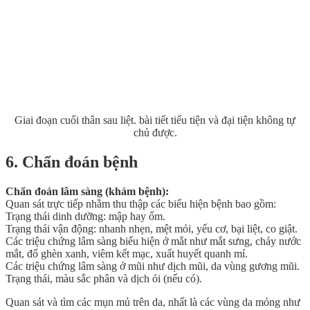
Giai đoạn cuối thân sau liệt. bài tiết tiểu tiện và đại tiện không tự
chủ được.
6. Chẩn đoán bệnh
Chẩn đoán lâm sàng (khám bệnh):
Quan sát trực tiếp nhằm thu thập các biểu hiện bệnh bao gồm:
Trạng thái dinh dưỡng: mập hay ốm.
Trạng thái vận động: nhanh nhẹn, mệt mỏi, yếu cơ, bại liệt, co giật.
Các triệu chứng lâm sàng biểu hiện ở mắt như mắt sưng, chảy nước
mắt, đổ ghèn xanh, viêm kết mạc, xuất huyết quanh mí.
Các triệu chứng lâm sàng ở mũi như dịch mũi, da vùng gương mũi.
Trạng thái, màu sắc phân và dịch ói (nếu có).
Quan sát và tìm các mụn mủ trên da, nhất là các vùng da mỏng như