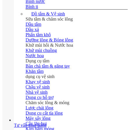
Bình nước
Bình ti
Đồ tắm & Vệ sinh
Sữa tắm & chăm sóc lông
Dầu tắm
Dầu xả
Phấn tắm khô
Dưỡng lông & Bóng lông
Khử mùi hôi & Nước hoa
Khử mùi chuồng
Nước hoa
Dụng cụ tắm
Bàn chà tắm & găng tay
Khăn tắm
dụng cụ vệ sinh
Khay vệ sinh
Chậu vệ sinh
Nhà vệ sinh
Dụng cụ hỗ trợ
Chăm sóc lông & móng
Lược chải lông
Dụng cụ cắt tỉa lông
Máy sấy lông
Cây lăn bụi
Tư vấn mua hàng
Kìm bấm móng