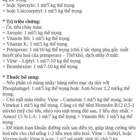
+ hoặc Spectylo: 1 ml/5 kg thể trọng
+ hoặc Lincoseptryl: 1 ml/5 kg thể trọng
* Trị triệu chứng:
– Ói, tiêu chảy máu:
+ Atropin: 1 ml/5 kg thể trọng
+ Vitamin B6: 1 ml/5 kg thể trọng
+ Vitamin K: 1 ml/5 kg thể trọng
+ Primperan: 1 ml/10 kg thể trọng (chú ý tác dụng phụ gây xuất
huyết tiêu hoá của primperan) – Thở khó, dịch nhầy ở mũi:
+ Vime – Liptyl: 1 ml/7-10 kg thể trọng
+ Bromhexine: 1 ml/7-10 kg thể trọng
* Thuốc bổ sung:
– Nếu phân có màng nhầy: băng niêm mạc dạ dày với
Phosphalugel: 1 ml/5 kg thể trọng hoặc Anti-Scour 1,2 ml/kg thể
trọng.
– Chó mất máu nhiều: Vime – Canlamin 1 ml/5 kg thể trọng, hoặc
Vimekat 1 ml/5 kg thể trọng. Cũng có thể tiêm Hemofer-B12 0,5-1
ml/chó (tuỳ chó lớn, nhỏ) vào mặt trong đùi sau, 1 liều duy nhất. +
Amoxi 15 % LA: 1 ml/7 kg thể trọng + Vitamin B6: 1 ml/5 kg thể
trọng
– Để tránh loạn khuẩn đường ruột sau điều trị, giúp tăng cường tiêu
hoá nên cho chó uống 1-2 liều men tiêu hoá: Vime – Subtyl, hoặc
Vizyme hoặc Vime 6 way: 1 g/2 ml nước sinh lý/ chó 5 kg.