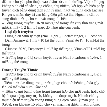
điều trị chủ yếu phụ thuộc vào chăm sóc, nuôi dưỡng. Việc sử dụng
kháng sinh chỉ có tác dụng chống phụ nhiễm, kết hợp với biện pháp
truyền dịch bằng dung dịch sinh lý mặn, ngọt và dung dịch Lactase
Ringer’s nhằm duy trì cân bằng điện giải cơ thể. Ngoài ra cần bổ
sung dinh dưỡng cho con vật trong lúc bệnh.
– Tổng lượng truyền: 10-20 ml/kg thể trọng/ lần (tuỳ tình trạng mất
nước), ngày 1-2 lần tuỳ mức độ nặng nhẹ của bệnh.
– Loại dịch truyền:
+ Dung dịch Sinh lý mặn (NaCl 0,9%), Lactate ringer, Glucose 5%.
+ Đạm:Aminovit: 1 ml/7-10 kg thể trọng, Vimelyte IV: 10 ml/kg thể
trọng
+ Glucose 30 %, Depancy: 1 ml/5 kg thể trọng, Vime-ATP1 ml/5 kg
thể trọng.
+ Trường hợp chó bị ceton huyết truyền Natri bicarbonate 1,4%: 1
ml/5 kg thể trọng
Đường Truyền Thuốc
+ Trường hợp chó bị ceton huyết truyền Natri bicarbonate 1,4%: 1
ml/5 kg thể trọng.
+Tiêm dưới da: dùng trong trường hợp chó mới bệnh; giở da gáy
lên, có thể tiêm 40ml/ lần/ chỗ.
+ Tiêm xoang bụng: dùng trong trường hợp chó mới bệnh, hoặc chó
bệnh quá nặng, trụy mạch, không tìm được mạch. Nhanh chóng
thực hiện tiêm truyền xoang bụng dung dịch Sinh lý mặn (NaCl
0,9%), sau khoảng 15 phút, chó vận mạch lại được, mạch phồng,