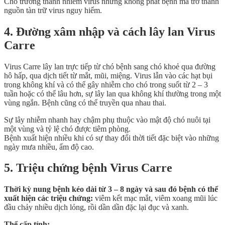
Chó trưởng thành nhiễm virus nhưng không phát bệnh mà trở thành
nguồn tàn trữ virus nguy hiểm.
4. Đường xâm nhập và cách lây lan Virus
Carre
Virus Carre lây lan trực tiếp từ chó bệnh sang chó khoẻ qua đường
hô hấp, qua dịch tiết từ mắt, mũi, miệng. Virus lẫn vào các hạt bụi
trong không khí và có thể gây nhiễm cho chó trong suốt từ 2 – 3
tuần hoặc có thể lâu hơn, sự lây lan qua không khí thường trong một
vùng ngắn. Bệnh cũng có thể truyền qua nhau thai.
Sự lây nhiễm nhanh hay chậm phụ thuộc vào mật độ chó nuôi tại
một vùng và tỷ lệ chó được tiêm phòng.
Bệnh xuất hiện nhiều khi có sự thay đổi thời tiết đặc biệt vào những
ngày mưa nhiều, ẩm độ cao.
5. Triệu chứng bệnh Virus Carre
Thời kỳ nung bệnh kéo dài từ 3 – 8 ngày và sau đó bệnh có thể
xuất hiện các triệu chứng:
viêm kết mạc mắt, viêm xoang mũi lúc
đầu chảy nhiều dịch lỏng, rồi dần dần đặc lại đục và xanh.
Thể cấp tính: