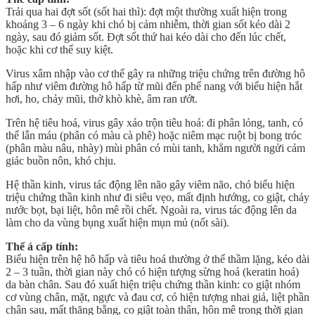
Trải qua hai đợt sốt (sốt hai thì): đợt một thường xuất hiện trong
khoảng 3 – 6 ngày khi chó bị cảm nhiễm, thời gian sốt kéo dài 2
ngày, sau đó giảm sốt. Đợt sốt thứ hai kéo dài cho đến lúc chết,
hoặc khi cơ thể suy kiệt.
Virus xâm nhập vào cơ thể gây ra những triệu chứng trên đường hô
hấp như viêm đường hô hấp từ mũi đến phế nang với biểu hiện hắt
hơi, ho, chảy mũi, thở khò khè, âm ran ướt.
Trên hệ tiêu hoá, virus gây xáo trộn tiêu hoá: đi phân lỏng, tanh, có
thể lẫn máu (phân có màu cà phê) hoặc niêm mạc ruột bị bong tróc
(phân màu nâu, nhày) mùi phân có mùi tanh, khẳm người ngửi cảm
giác buồn nôn, khó chịu.
Hệ thần kinh, virus tác động lên não gây viêm não, chó biểu hiện
triệu chứng thần kinh như đi siêu vẹo, mất định hướng, co giật, chảy
nước bọt, bại liệt, hôn mê rồi chết. Ngoài ra, virus tác động lên da
làm cho da vùng bụng xuất hiện mụn mủ (nốt sài).
Thể á cấp tính:
Biểu hiện trên hệ hô hấp và tiêu hoá thường ở thể thầm lặng, kéo dài
2 – 3 tuần, thời gian này chó có hiện tượng sừng hoá (keratin hoá)
da bàn chân. Sau đó xuất hiện triệu chứng thần kinh: co giật nhóm
cơ vùng chân, mặt, ngực và đau cơ, có hiện tượng nhai giả, liệt phần
chân sau, mất thăng bằng, co giật toàn thân, hôn mê trong thời gian