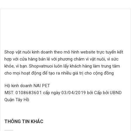
168.000₫
sao
đến
2.368.000₫
Shop vật nuôi kinh doanh theo mô hình website trực tuyến kết
hợp với cửa hàng bán lẻ với phương châm vì vật nuôi, vì sức
khỏe, vì bạn. Shopvatnuoi luôn lấy khách hàng làm trung tâm
cho mọi hoạt động để tạo ra nhiều giá trị cho cộng đồng
Hộ kinh doanh NAI PET
MST: 0108683601 cấp ngày 03/04/2019 bởi Cấp bởi UBND
Quận Tây Hồ
THÔNG TIN KHÁC