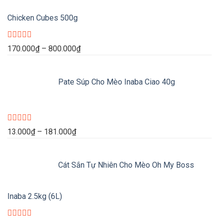
Chicken Cubes 500g
Được
Khoảng
170.000
₫
–
800.000
₫
xếp
giá:
hạng
0
từ
5
Pate Súp Cho Mèo Inaba Ciao 40g
170.000₫
sao
đến
800.000₫
Được
Khoảng
13.000
₫
–
181.000
₫
xếp
giá:
hạng
0
từ
5
Cát Sắn Tự Nhiên Cho Mèo Oh My Boss
13.000₫
sao
đến
181.000₫
Inaba 2.5kg (6L)