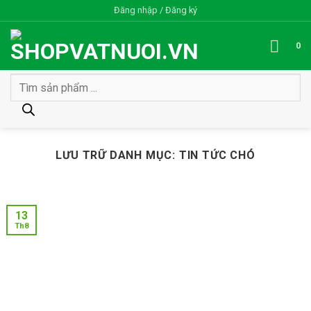
Bỏ
Đăng nhập / Đăng ký
qua
nội
0
dung
Tìm
kiếm
sản
phẩm
LƯU TRỮ DANH MỤC:
TIN TỨC CHÓ
13
Th8