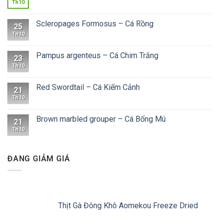
Th10
Scleropages Formosus – Cá Rồng
25
Th10
Pampus argenteus – Cá Chim Trắng
23
Th10
Red Swordtail – Cá Kiếm Cảnh
21
Th10
Brown marbled grouper – Cá Bống Mú
21
Th10
ĐANG GIẢM GIÁ
Thịt Gà Đông Khô Aomekou Freeze Dried