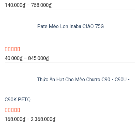
Được
Khoảng
140.000
₫
–
768.000
₫
xếp
giá:
hạng
0
từ
5
Pate Mèo Lon Inaba CIAO 75G
140.000₫
sao
đến
768.000₫
Được
Khoảng
40.000
₫
–
845.000
₫
xếp
giá:
hạng
0
từ
5
Thức Ăn Hạt Cho Mèo Churro C90 - C90U -
40.000₫
sao
đến
845.000₫
C90K PET.Q
Được
Khoảng
168.000
₫
–
2.368.000
₫
xếp
giá:
hạng
0
từ
5