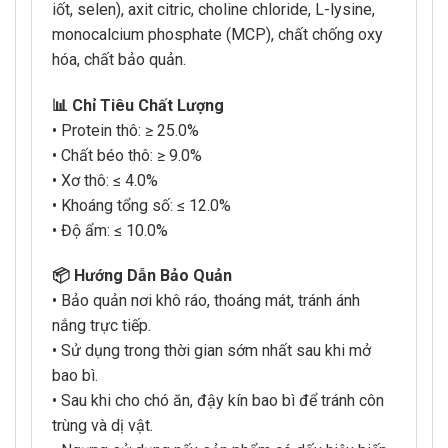
iốt, selen), axit citric, choline chloride, L-lysine,
monocalcium phosphate (MCP), chất chống oxy
hóa, chất bảo quản.
📊 Chỉ Tiêu Chất Lượng
• Protein thô: ≥ 25.0%
• Chất béo thô: ≥ 9.0%
• Xơ thô: ≤ 4.0%
• Khoáng tổng số: ≤ 12.0%
• Độ ẩm: ≤ 10.0%
📦 Hướng Dẫn Bảo Quản
• Bảo quản nơi khô ráo, thoáng mát, tránh ánh
nắng trực tiếp.
• Sử dụng trong thời gian sớm nhất sau khi mở
bao bì.
• Sau khi cho chó ăn, đậy kín bao bì để tránh côn
trùng và dị vật.