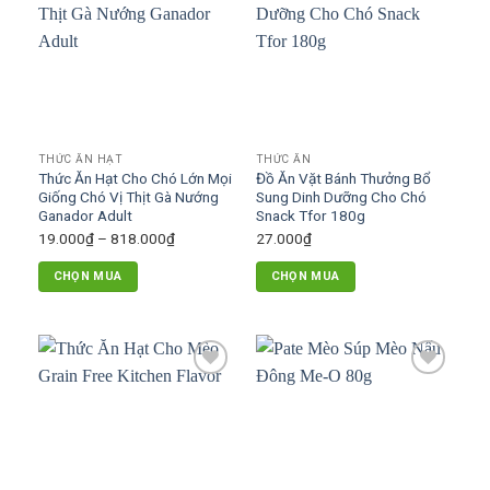
Add to
Add to
wishlist
wishlist
THỨC ĂN HẠT
THỨC ĂN
Thức Ăn Hạt Cho Chó Lớn Mọi
Đồ Ăn Vặt Bánh Thưởng Bổ
Giống Chó Vị Thịt Gà Nướng
Sung Dinh Dưỡng Cho Chó
Ganador Adult
Snack Tfor 180g
Khoảng
19.000
₫
–
818.000
₫
27.000
₫
giá:
CHỌN MUA
CHỌN MUA
từ
Sản
19.000₫
phẩm
đến
này
818.000₫
có
Add to
Add to
nhiều
wishlist
wishlist
biến
thể.
Các
tùy