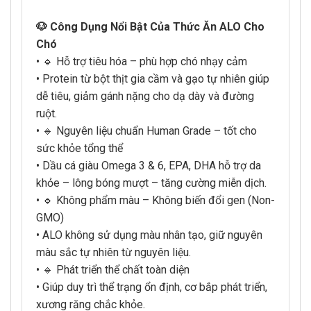
🐶 Công Dụng Nổi Bật Của Thức Ăn ALO Cho
Chó
• 🔹 Hỗ trợ tiêu hóa – phù hợp chó nhạy cảm
• Protein từ bột thịt gia cầm và gạo tự nhiên giúp
dễ tiêu, giảm gánh nặng cho dạ dày và đường
ruột.
• 🔹 Nguyên liệu chuẩn Human Grade – tốt cho
sức khỏe tổng thể
• Dầu cá giàu Omega 3 & 6, EPA, DHA hỗ trợ da
khỏe – lông bóng mượt – tăng cường miễn dịch.
• 🔹 Không phẩm màu – Không biến đổi gen (Non-
GMO)
• ALO không sử dụng màu nhân tạo, giữ nguyên
màu sắc tự nhiên từ nguyên liệu.
• 🔹 Phát triển thể chất toàn diện
• Giúp duy trì thể trạng ổn định, cơ bắp phát triển,
xương răng chắc khỏe.