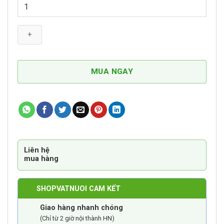
Thức
Ăn
Hạt
Cho
Chó
Mọi
Lứa
MUA NGAY
Tuổi
Alo
FS
số
lượng
Liên hệ
mua hàng
SHOPVATNUOI CAM KẾT
Giao hàng nhanh chóng
(Chỉ từ 2 giờ nội thành HN)