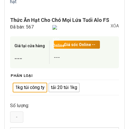
hạt
Thức Ăn Hạt Cho Chó Mọi Lứa Tuổi Alo FS
XÓA
Đã bán: 567
Giá sốc Online
--
Giá tại cửa hàng
---
---
PHÂN LOẠI
1kg túi công ty
tải 20 túi 1kg
Số lượng: