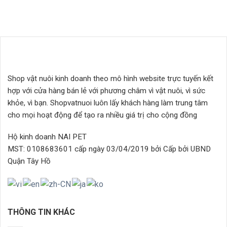
này
623.000₫
có
nhiều
biến
thể.
Các
tùy
Shop vật nuôi kinh doanh theo mô hình website trực tuyến kết
chọn
có
hợp với cửa hàng bán lẻ với phương châm vì vật nuôi, vì sức
thể
khỏe, vì bạn. Shopvatnuoi luôn lấy khách hàng làm trung tâm
được
cho mọi hoạt động để tạo ra nhiều giá trị cho cộng đồng
chọn
trên
Hộ kinh doanh NAI PET
trang
MST: 0108683601 cấp ngày 03/04/2019 bởi Cấp bởi UBND
sản
Quận Tây Hồ
phẩm
THÔNG TIN KHÁC