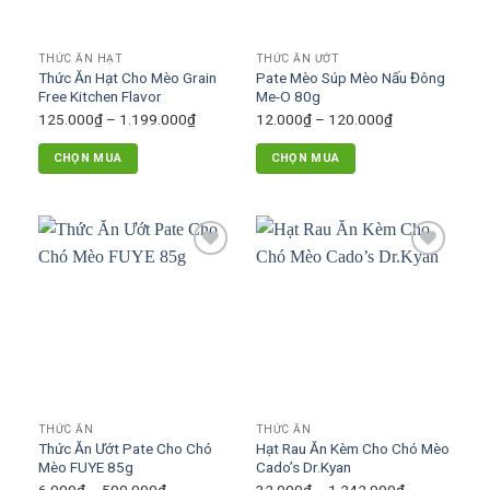
chọn
có
THỨC ĂN HẠT
THỨC ĂN ƯỚT
thể
Thức Ăn Hạt Cho Mèo Grain
Pate Mèo Súp Mèo Nấu Đông
được
Free Kitchen Flavor
Me-O 80g
chọn
Khoảng
Khoảng
125.000
₫
–
1.199.000
₫
12.000
₫
–
120.000
₫
trên
giá:
giá:
trang
CHỌN MUA
CHỌN MUA
từ
từ
sản
Sản
Sản
125.000₫
12.000₫
phẩm
phẩm
phẩm
đến
đến
này
này
1.199.000₫
120.000₫
có
có
Add to
Add to
nhiều
nhiều
wishlist
wishlist
biến
biến
thể.
thể.
Các
Các
tùy
tùy
chọn
chọn
có
có
THỨC ĂN
THỨC ĂN
thể
thể
Thức Ăn Ướt Pate Cho Chó
Hạt Rau Ăn Kèm Cho Chó Mèo
được
được
Mèo FUYE 85g
Cado’s Dr.Kyan
chọn
chọn
Khoảng
Khoảng
6.000
₫
–
500.000
₫
32.000
₫
–
1.242.000
₫