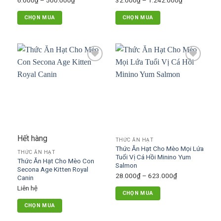
trên
trên
giá:
giá:
trang
trang
CHỌN MUA
CHỌN MUA
từ
từ
sản
sản
Sản
Sản
6.000₫
32.000₫
phẩm
phẩm
phẩm
phẩm
đến
đến
này
này
500.000₫
1.242.000₫
có
có
Add to
Add to
nhiều
nhiều
wishlist
wishlist
biến
biến
thể.
thể.
Các
Các
tùy
tùy
chọn
chọn
có
có
Hết hàng
THỨC ĂN HẠT
thể
thể
Thức Ăn Hạt Cho Mèo Mọi Lứa
được
được
THỨC ĂN HẠT
Tuổi Vị Cá Hồi Minino Yum
Thức Ăn Hạt Cho Mèo Con
chọn
chọn
Salmon
Secona Age Kitten Royal
trên
trên
Khoảng
28.000
₫
–
623.000
₫
Canin
trang
trang
giá:
Liên hệ
CHỌN MUA
sản
sản
từ
Sản
phẩm
phẩm
CHỌN MUA
28.000₫
phẩm
đến