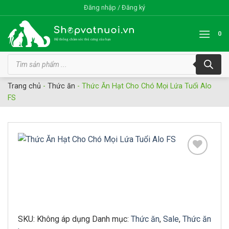
Bỏ
Đăng nhập / Đăng ký
qua
nội
0
dung
Tìm
kiếm
sản
phẩm
Trang chủ
-
Thức ăn
-
Thức Ăn Hạt Cho Chó Mọi Lứa Tuổi Alo
FS
Add to
wishlist
SKU:
Không áp dụng
Danh mục:
Thức ăn
,
Sale
,
Thức ăn