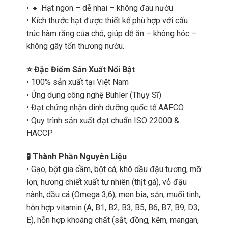
• 🔹 Hạt ngon – dễ nhai – không đau nướu
• Kích thước hạt được thiết kế phù hợp với cấu
trúc hàm răng của chó, giúp dễ ăn – không hóc –
không gây tổn thương nướu.
⭐ Đặc Điểm Sản Xuất Nổi Bật
• 100% sản xuất tại Việt Nam
• Ứng dụng công nghệ Bühler (Thụy Sĩ)
• Đạt chứng nhận dinh dưỡng quốc tế AAFCO
• Quy trình sản xuất đạt chuẩn ISO 22000 &
HACCP
🧪 Thành Phần Nguyên Liệu
• Gạo, bột gia cầm, bột cá, khô dầu đậu tương, mỡ
lợn, hương chiết xuất tự nhiên (thịt gà), vỏ đậu
nành, dầu cá (Omega 3,6), men bia, sắn, muối tinh,
hỗn hợp vitamin (A, B1, B2, B3, B5, B6, B7, B9, D3,
E), hỗn hợp khoáng chất (sắt, đồng, kẽm, mangan,