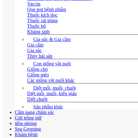
Vaccin
Que test bệnh phẩm
Thuốc kích dục
Thuốc sát trùng
Thuốc bổ
Kháng sinh
Gia súc & Gia cầm
Gia cầm
Gia súc
Thủy hải sản
Con giống vật nuôi
Giống chó
Giống mèo
Các giống vật nuôi khác
Diệt mối, muỗi, chuột
Diệt mối, muỗi, kiến gián
Diệt chuột
Sản phẩm khác
Cẩm nang chăm sóc
Gửi trông giữ
tiêm phòng
Spa Groming
Khám bệnh