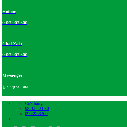
Hotline
0963.963.360
Chat Zalo
0963.963.360
Messenger
@shopvatnuoi
Bỏ
Cửa hàng
qua
08:00 - 21:30
nội
0963963360
dung