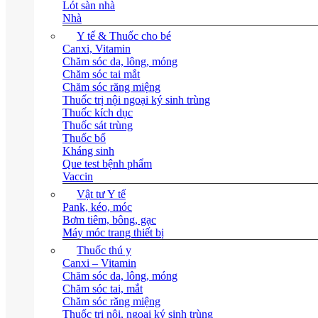
Lót sàn nhà
Nhà
Y tế & Thuốc cho bé
Canxi, Vitamin
Chăm sóc da, lông, móng
Chăm sóc tai mắt
Chăm sóc răng miệng
Thuốc trị nội ngoại ký sinh trùng
Thuốc kích dục
Thuốc sát trùng
Thuốc bổ
Kháng sinh
Que test bệnh phẩm
Vaccin
Vật tư Y tế
Pank, kéo, móc
Bơm tiêm, bông, gạc
Máy móc trang thiết bị
Thuốc thú y
Canxi – Vitamin
Chăm sóc da, lông, móng
Chăm sóc tai, mắt
Chăm sóc răng miệng
Thuốc trị nội, ngoại ký sinh trùng