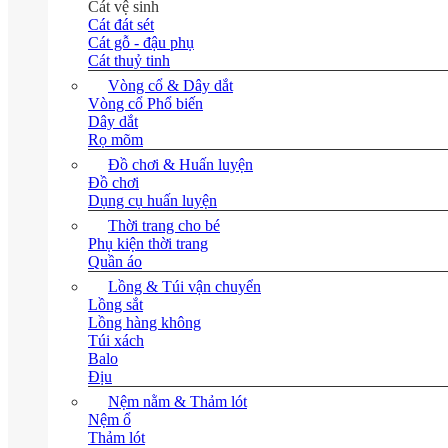
Cát vệ sinh
Cát đát sét
Cát gỗ - đậu phụ
Cát thuỷ tinh
Vòng cổ & Dây dắt
Vòng cổ
Dây dắt
Rọ mõm
Đồ chơi & Huấn luyện
Đồ chơi
Dụng cụ huấn luyện
Thời trang cho bé
Phụ kiện thời trang
Quần áo
Lồng & Túi vận chuyển
Lồng sắt
Lồng hàng không
Túi xách
Balo
Địu
Nệm nằm & Thảm lót
Nệm ổ
Thảm lót