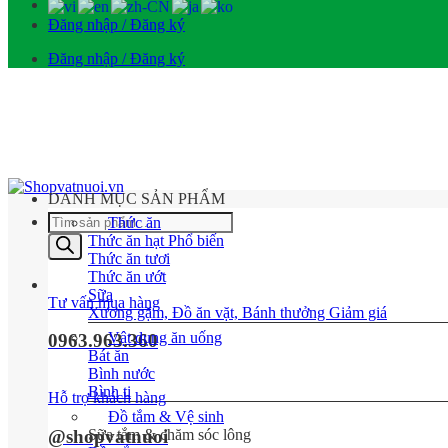
Đăng nhập / Đăng ký
Đăng nhập / Đăng ký
DANH MỤC SẢN PHẨM
Tìm
Thức ăn
kiếm
Thức ăn hạt
sản
Thức ăn tươi
phẩm
Thức ăn ướt
Sữa
Tư vấn mua hàng
Xương gặm, Đồ ăn vặt, Bánh thưởng
Vật dụng ăn uống
0963.963.360
Bát ăn
Bình nước
Bình ti
Hỗ trợ khách hàng
Đồ tắm & Vệ sinh
Sữa tắm & chăm sóc lông
@shopvatnuoi