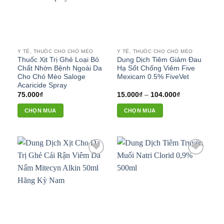
thể.
Các
tùy
chọn
có
Y TẾ, THUỐC CHO CHÓ MÈO
Y TẾ, THUỐC CHO CHÓ MÈO
thể
Thuốc Xịt Trị Ghẻ Loại Bỏ
Dung Dịch Tiêm Giảm Đau
được
Chất Nhờn Bệnh Ngoài Da
Hạ Sốt Chống Viêm Five
chọn
Cho Chó Mèo Saloge
Mexicam 0.5% FiveVet
Acaricide Spray
trên
Khoảng
75.000
₫
15.000
₫
–
104.000
₫
trang
giá:
sản
từ
CHỌN MUA
CHỌN MUA
15.000₫
phẩm
đến
Sản
104.000₫
phẩm
này
có
Add to
Add to
nhiều
wishlist
wishlist
biến
thể.
Các
tùy
chọn