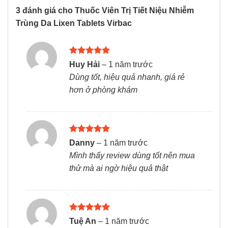
3 đánh giá cho
Thuốc Viên Trị Tiết Niệu Nhiễm
Trùng Da Lixen Tablets Virbac
Được xếp
Huy Hải
–
1 năm trước
hạng
5
5
Dùng tốt, hiệu quả nhanh, giá rẻ
sao
hơn ở phòng khám
Được xếp
Danny
–
1 năm trước
hạng
5
5
Mình thấy review dùng tốt nên mua
sao
thử mà ai ngờ hiệu quả thật
Được xếp
Tuệ An
–
1 năm trước
hạng
5
5