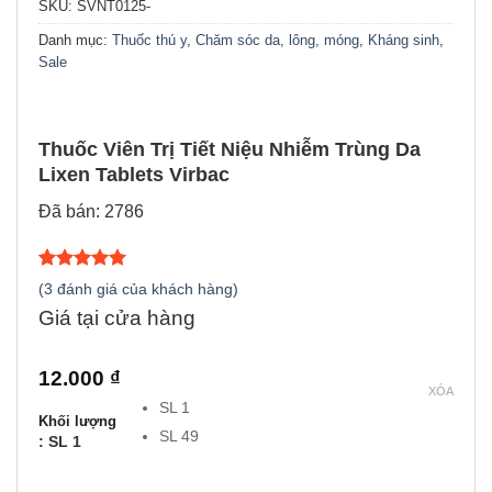
SKU:
SVNT0125-
Danh mục:
Thuốc thú y
,
Chăm sóc da, lông, móng
,
Kháng sinh
,
Sale
Thuốc Viên Trị Tiết Niệu Nhiễm Trùng Da
Lixen Tablets Virbac
Đã bán: 2786
5.00
3
trên 5
(
3
đánh giá của khách hàng)
dựa trên
Giá tại cửa hàng
đánh giá
12.000 ₫
XÓA
SL 1
Khối lượng
SL 49
: SL 1