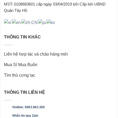
trên
trên
MST: 0108683601 cấp ngày 03/04/2019 bởi Cấp bởi UBND
trang
trang
Quận Tây Hồ
sản
sản
phẩm
phẩm
THÔNG TIN KHÁC
Liên hệ hợp tác và chào hàng mới
Mua Sỉ Mua Buôn
Tìm thú cưng lạc
THÔNG TIN LIÊN HỆ
Hotline: 0963.963.360
Nhắn tin qua Zalo