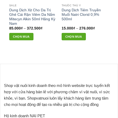
có
SALE
THUỐC THÚ Y
thể
Dung Dịch Xịt Cho Da Trị
Dung Dịch Tiêm Truyền
được
Ghẻ Cái Rận Viêm Da Nấm
Muối Natri Clorid 0,9%
chọn
Mitecyn Alkin 50ml Hãng Kỳ
500ml
Nam
trên
Khoảng
Khoảng
85.000
₫
–
372.500
₫
15.000
₫
–
276.000
₫
trang
giá:
giá:
sản
từ
từ
CHỌN MUA
CHỌN MUA
85.000₫
15.000₫
phẩm
đến
đến
Sản
Sản
372.500₫
276.000₫
phẩm
phẩm
này
này
có
có
nhiều
nhiều
biến
biến
thể.
thể.
Các
Các
Shop vật nuôi kinh doanh theo mô hình website trực tuyến kết
tùy
tùy
hợp với cửa hàng bán lẻ với phương châm vì vật nuôi, vì sức
chọn
chọn
khỏe, vì bạn. Shopvatnuoi luôn lấy khách hàng làm trung tâm
có
có
thể
thể
cho mọi hoạt động để tạo ra nhiều giá trị cho cộng đồng
được
được
chọn
chọn
Hộ kinh doanh NAI PET