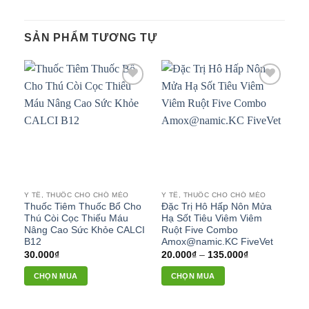
SẢN PHẨM TƯƠNG TỰ
Add to
Add to
wishlist
wishlist
Y TẾ, THUỐC CHO CHÓ MÈO
Y TẾ, THUỐC CHO CHÓ MÈO
Thuốc Tiêm Thuốc Bổ Cho
Đặc Trị Hô Hấp Nôn Mửa
Thú Còi Cọc Thiếu Máu
Hạ Sốt Tiêu Viêm Viêm
Nâng Cao Sức Khỏe CALCI
Ruột Five Combo
B12
Amox@namic.KC FiveVet
Khoảng
30.000
₫
20.000
₫
–
135.000
₫
giá:
từ
CHỌN MUA
CHỌN MUA
20.000₫
đến
Sản
Sản
135.000₫
phẩm
phẩm