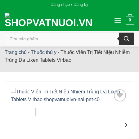
Bỏ
Đăng nhập / Đăng ký
qua
nội
0
dung
Tìm
kiếm
sản
phẩm
Trang chủ
-
Thuốc thú y
-
Thuốc Viên Trị Tiết Niệu Nhiễm
Trùng Da Lixen Tablets Virbac
Add to
wishlist