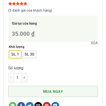
5.00
3
trên 5
(
3
đánh giá của khách hàng)
dựa trên
đánh giá
Giá tại cửa hàng
35.000 ₫
XÓA
Khối lượng
SL 1
SL 30
Số lượng:
Cồn Y Tế Ethanol 96% số lượng
MUA NGAY