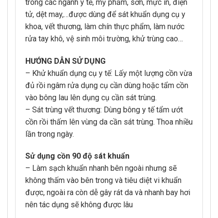
trong các ngành y tế, mỹ phẩm, sơn, mực in, điện
tử, dệt may,…được dùng để sát khuẩn dụng cụ y
khoa, vết thương, làm chín thực phẩm, làm nước
rửa tay khô, vệ sinh môi trường, khử trùng cao…
HƯỚNG DẪN SỬ DỤNG
– Khử khuẩn dụng cụ y tế: Lấy một lượng cồn vừa
đủ rồi ngâm rửa dụng cụ cần dùng hoặc tẩm cồn
vào bông lau lên dụng cụ cần sát trùng.
– Sát trùng vết thương: Dùng bông y tế tẩm ướt
cồn rồi thấm lên vùng da cần sát trùng. Thoa nhiều
lần trong ngày.
Sử dụng cồn 90 độ sát khuẩn
– Làm sạch khuẩn nhanh bên ngoài nhưng sẽ
không thấm vào bên trong và tiêu diệt vi khuẩn
được, ngoài ra còn dễ gây rát da và nhanh bay hơi
nên tác dụng sẽ không được lâu