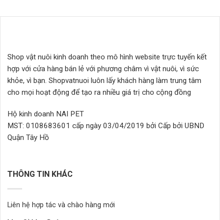
có
nhiều
biến
thể.
Các
Shop vật nuôi kinh doanh theo mô hình website trực tuyến kết
tùy
hợp với cửa hàng bán lẻ với phương châm vì vật nuôi, vì sức
chọn
khỏe, vì bạn. Shopvatnuoi luôn lấy khách hàng làm trung tâm
có
thể
cho mọi hoạt động để tạo ra nhiều giá trị cho cộng đồng
được
chọn
Hộ kinh doanh NAI PET
trên
MST: 0108683601 cấp ngày 03/04/2019 bởi Cấp bởi UBND
trang
Quận Tây Hồ
sản
phẩm
THÔNG TIN KHÁC
Liên hệ hợp tác và chào hàng mới