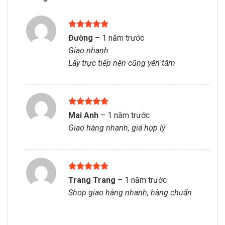
Được xếp
Đường
–
1 năm trước
hạng
5
5
Giao nhanh
sao
Lấy trực tiếp nên cũng yên tâm
Được xếp
Mai Anh
–
1 năm trước
hạng
5
5
Giao hàng nhanh, giá hợp lý
sao
Được xếp
Trang Trang
–
1 năm trước
hạng
5
5
Shop giao hàng nhanh, hàng chuẩn
sao