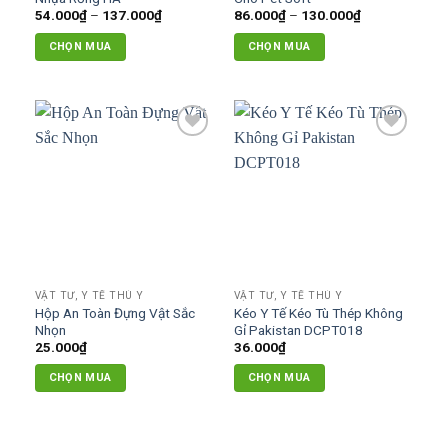
chọn
Khoảng
Khoảng
54.000
₫
–
137.000
₫
86.000
₫
–
130.000
₫
giá:
giá:
trên
từ
từ
CHỌN MUA
CHỌN MUA
54.000₫
86.000₫
trang
đến
đến
Sản
Sản
sản
137.000₫
130.000₫
phẩm
phẩm
phẩm
này
này
có
có
Add to
Add to
nhiều
nhiều
wishlist
wishlist
biến
biến
thể.
thể.
Các
Các
tùy
tùy
chọn
chọn
có
có
VẬT TƯ, Y TẾ THÚ Y
VẬT TƯ, Y TẾ THÚ Y
thể
thể
Hộp An Toàn Đựng Vật Sắc
Kéo Y Tế Kéo Tù Thép Không
được
được
Nhọn
Gỉ Pakistan DCPT018
chọn
chọn
25.000
₫
36.000
₫
trên
trên
CHỌN MUA
CHỌN MUA
trang
trang
Sản
sản
sản
phẩm
phẩm
phẩm
này