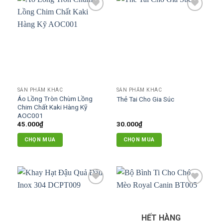
Add to
Add to
wishlist
wishlist
SẢN PHẨM KHÁC
SẢN PHẨM KHÁC
Áo Lồng Tròn Chùm Lồng
Thẻ Tai Cho Gia Súc
Chim Chất Kaki Hàng Kỹ
AOC001
45.000
₫
30.000
₫
CHỌN MUA
CHỌN MUA
Sản
phẩm
này
có
Add to
Add to
nhiều
wishlist
wishlist
biến
thể.
HẾT HÀNG