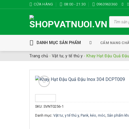
Bỏ
CỬA HÀNG
08:00 - 21:30
0963963360
qua
nội
Tìm
kiếm
dung
sản
phẩm
DANH MỤC SẢN PHẨM
CẨM NANG CH
Trang chủ
-
Vật tư, y tế thú y
-
Khay Hạt Đậu Quả Đậu
Add t
wishlis
SKU:
SVNT0256-1
Danh mục:
Vật tư, y tế thú y
,
Pank, kéo, móc
,
Sản phẩm kh