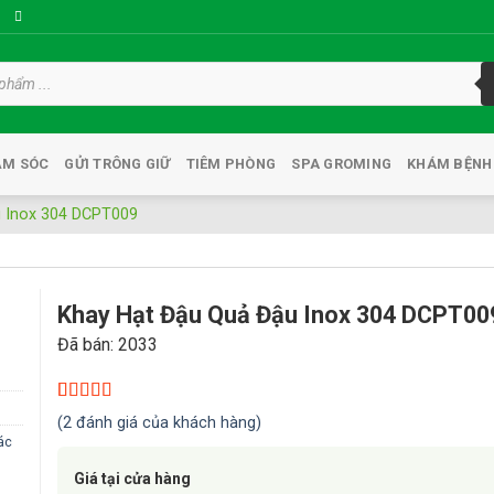
ĂM SÓC
GỬI TRÔNG GIỮ
TIÊM PHÒNG
SPA GROMING
KHÁM BỆNH
 Inox 304 DCPT009
Khay Hạt Đậu Quả Đậu Inox 304 DCPT00
Đã bán: 2033
o
t
5.00
2
trên 5
(
2
đánh giá của khách hàng)
dựa trên
ác
đánh giá
Giá tại cửa hàng