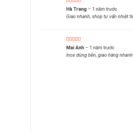
Được xếp
Hà Trang
–
1 năm trước
hạng
5
5 sao
Giao nhanh, shop tư vấn nhiệt t
Được xếp
Mai Anh
–
1 năm trước
hạng
5
5 sao
Inox dùng bền, giao hàng nhanh