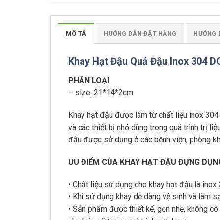
MÔ TẢ
HƯỚNG DẪN ĐẶT HÀNG
HƯỚNG 
Khay Hạt Đậu Quả Đậu Inox 304 
PHÂN LOẠI
– size: 21*14*2cm
Khay hạt đậu được làm từ chất liệu inox 304
và các thiết bị nhỏ dùng trong quá trình trị 
đậu được sử dụng ở các bệnh viện, phòng kh
ƯU ĐIỂM CỦA KHAY HẠT ĐẬU ĐỰNG DỤNG
• Chất liệu sử dụng cho khay hạt đậu là ino
• Khi sử dụng khay dễ dàng vệ sinh và làm s
• Sản phẩm được thiết kế, gọn nhẹ, không có 