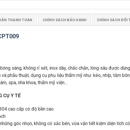
DẪN THANH TOÁN
CHÍNH SÁCH BẢO HÀNH
CHÍNH SÁCH ĐỔI 
DCPT009
 bóng sáng, không rỉ sét, inox dày, chắc chắn, lòng sâu được dù
liệu và phẫu thuật, dụng cụ phụ liệu thẩm mỹ như: kéo, nhíp, tăm bô
ám, spa, nha khoa, thẩm mỹ viện…
 CỤ Y TẾ
x 304 cao cấp có độ bền cao
ạch
những góc nhọn, không có sắc bén, vừa vặn tiết kiệm diện tích có 