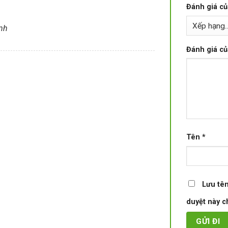
Đánh giá c
ình
Đánh giá c
Tên
*
Lưu tên
duyệt này ch