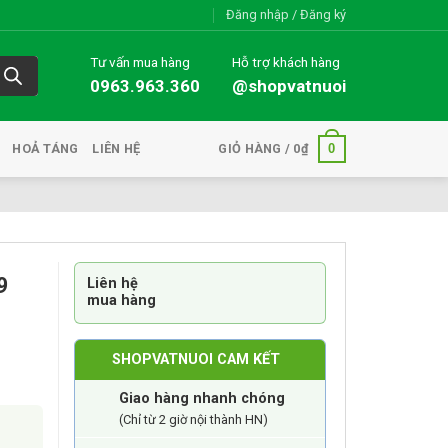
Đăng nhập / Đăng ký
Tư vấn mua hàng
Hỗ trợ khách hàng
0963.963.360
@shopvatnuoi
0
HOẢ TÁNG
LIÊN HỆ
GIỎ HÀNG /
0
₫
9
Liên hệ
mua hàng
SHOPVATNUOI CAM KẾT
Giao hàng nhanh chóng
(Chỉ từ 2 giờ nội thành HN)