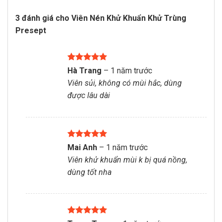
3 đánh giá cho
Viên Nén Khử Khuẩn Khử Trùng
Presept
Được xếp
Hà Trang
–
1 năm trước
hạng
5
5
Viên sủi, không có mùi hắc, dùng
sao
được lâu dài
Được xếp
Mai Anh
–
1 năm trước
hạng
5
5
Viên khử khuẩn mùi k bị quá nồng,
sao
dùng tốt nha
Được xếp