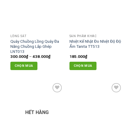
LỒNG SẮT
SẢN PHẨM KHÁC
Quây Chuồng Lồng Quây Đa
Nhiệt Kế Nhật Đo Nhiệt Độ Độ
Năng Chuồng Lắp Ghép
Ẩm Tanita TT513
LNT013
Khoảng
300.000
₫
–
438.000
₫
185.000
₫
giá:
từ
CHỌN MUA
CHỌN MUA
300.000₫
đến
Sản
438.000₫
phẩm
này
có
Add to
Add to
nhiều
wishlist
wishlist
biến
thể.
HẾT HÀNG
Các
tùy
chọn