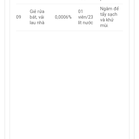
Ngâm để
Giẻ rửa
01
tẩy sạch
09
bát, vải
0,0006%
viên/23
và khử
lau nhà
lít nước
mùi.