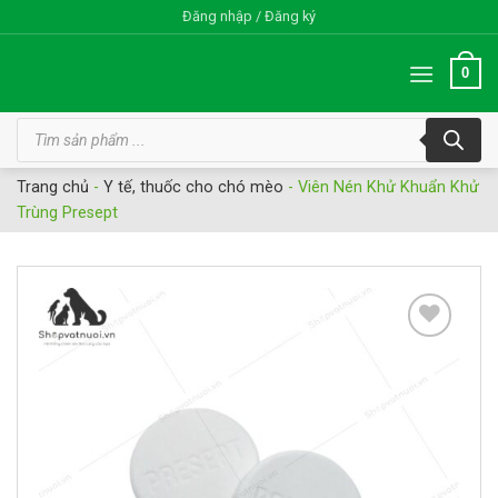
Bỏ
Đăng nhập / Đăng ký
qua
nội
0
dung
Tìm
kiếm
sản
phẩm
Trang chủ
-
Y tế, thuốc cho chó mèo
-
Viên Nén Khử Khuẩn Khử
Trùng Presept
Add to
wishlist