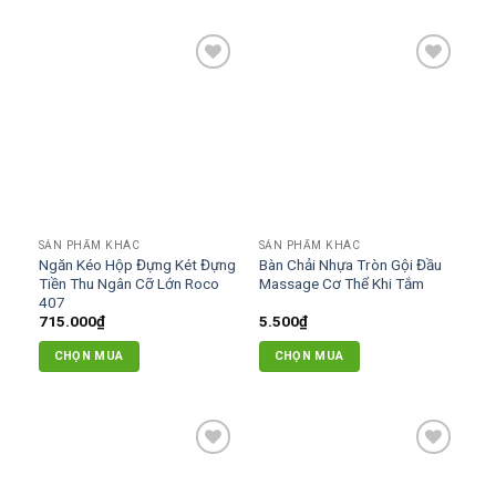
320.000₫
phẩm
này
có
Add to
Add to
nhiều
wishlist
wishlist
biến
thể.
Các
tùy
chọn
có
SẢN PHẨM KHÁC
SẢN PHẨM KHÁC
thể
Ngăn Kéo Hộp Đựng Két Đựng
Bàn Chải Nhựa Tròn Gội Đầu
được
Tiền Thu Ngân Cỡ Lớn Roco
Massage Cơ Thể Khi Tắm
chọn
407
715.000
₫
5.500
₫
trên
trang
CHỌN MUA
CHỌN MUA
sản
phẩm
Add to
Add to
wishlist
wishlist