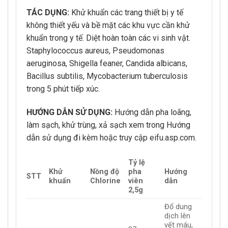
TÁC DỤNG:
Khử khuẩn các trang thiết bị y tế
không thiết yếu và bề mặt các khu vực cần khử
khuẩn trong y tế. Diệt hoàn toàn các vi sinh vật.
Staphylococcus aureus, Pseudomonas
aeruginosa, Shigella feaner, Candida albicans,
Bacillus subtilis, Mycobacterium tuberculosis
trong 5 phút tiếp xúc.
HƯỚNG DẪN SỬ DỤNG:
Hướng dẫn pha loãng,
làm sạch, khử trùng, xả sạch xem trong Hướng
dẫn sử dụng đi kèm hoặc truy cập eifu.asp.com.
Tỷ lệ
Khử
Nồng độ
pha
Hướng
STT
khuẩn
Chlorine
viên
dẫn
2,5g
Đổ dung
dịch lên
vết máu,