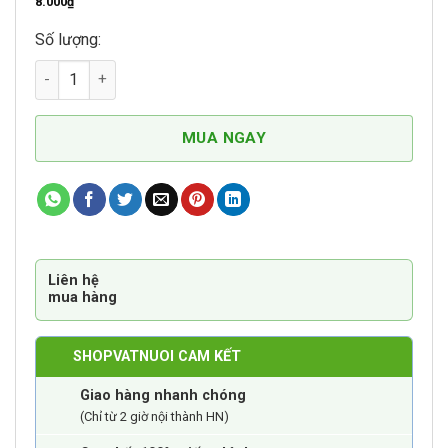
8.000
₫
Số lượng:
Viên Nén Khử Khuẩn Khử Trùng Presept số lượng
MUA NGAY
Liên hệ
mua hàng
SHOPVATNUOI CAM KẾT
Giao hàng nhanh chóng
(Chỉ từ 2 giờ nội thành HN)