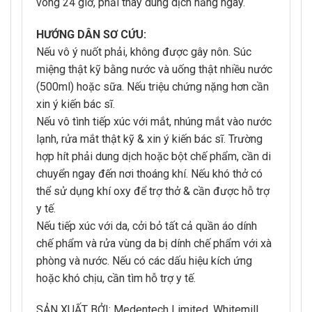
vòng 24 giờ, phải thay dung dịch hằng ngày.
HƯỚNG DÂN SƠ CỨU:
Nếu vô ý nuốt phải, không được gây nôn. Súc
miệng thật kỹ bằng nước và uống thật nhiều nước
(500ml) hoặc sữa. Nếu triệu chứng nặng hơn cần
xin ý kiến bác sĩ.
Nếu vô tình tiếp xúc với mắt, nhúng mắt vào nước
lạnh, rửa mắt thật kỹ & xin ý kiến bác sĩ. Trường
hợp hít phải dung dịch hoặc bột chế phẩm, cần di
chuyển ngay đến nơi thoáng khí. Nếu khó thở có
thể sử dụng khí oxy để trợ thở & cần được hỗ trợ
y tế.
Nếu tiếp xúc với da, cởi bỏ tất cả quần áo dính
chế phẩm và rửa vùng da bị dính chế phẩm với xà
phòng và nước. Nếu có các dấu hiệu kích ứng
hoặc khó chịu, cần tìm hỗ trợ y tế.
SẢN XUẤT BỞI: Medentech Limited, Whitemill