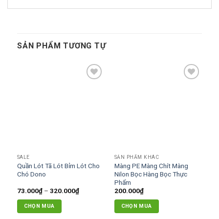
SẢN PHẨM TƯƠNG TỰ
Add to
Add to
wishlist
wishlist
SALE
SẢN PHẨM KHÁC
Quần Lót Tã Lót Bỉm Lót Cho
Màng PE Màng Chít Màng
Chó Dono
Nilon Bọc Hàng Bọc Thực
Phẩm
Khoảng
73.000
₫
–
320.000
₫
200.000
₫
giá:
từ
CHỌN MUA
CHỌN MUA
73.000₫
đến
Sản