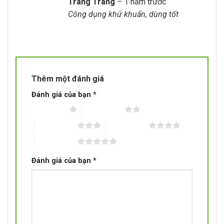
Trang Trang
–
1 năm trước
hạng
5
5
Công dụng khử khuẩn, dùng tốt
sao
Thêm một đánh giá
Đánh giá của bạn
*
1 trên 5 sao
2 trên 5 sao
3 trên 5 sao
4 trên 5 sao
5 trên 5 sao
Đánh giá của bạn
*