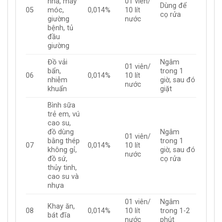
nhà, máy
01 viên/
Dùng để
05
móc,
0,014%
10 lít
cọ rửa
giường
nước
bệnh, tủ
đầu
giường
Đồ vải
Ngâm
01 viên/
bẩn,
trong 1
06
0,014%
10 lít
nhiễm
giờ, sau đó
nước
khuẩn
giặt
Bình sữa
trẻ em, vú
cao su,
đồ dùng
Ngâm
01 viên/
bằng thép
trong 1
07
0,014%
10 lít
không gỉ,
giờ, sau đó
nước
đồ sứ,
cọ rửa
thủy tinh,
cao su và
nhựa
01 viên/
Ngâm
Khay ăn,
08
0,014%
10 lít
trong 1-2
bát đĩa
nước
phút