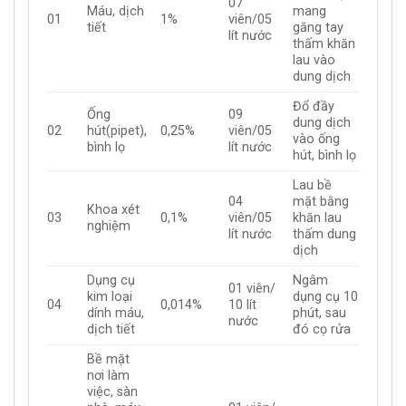
07
Máu, dịch
mang
01
1%
viên/05
tiết
găng tay
lít nước
thấm khăn
lau vào
dung dịch
Đổ đầy
Ống
09
dung dịch
02
hút(pipet),
0,25%
viên/05
vào ống
bình lọ
lít nước
hút, bình lọ
Lau bề
04
mặt bằng
Khoa xét
03
0,1%
viên/05
khăn lau
nghiệm
lít nước
thấm dung
dịch
Dụng cụ
Ngâm
01 viên/
kim loại
dụng cụ 10
04
0,014%
10 lít
dính máu,
phút, sau
nước
dịch tiết
đó cọ rửa
Bề mặt
nơi làm
việc, sàn