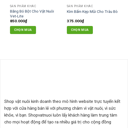
có
SẢN PHẨM KHÁC
SẢN PHẨM KHÁC
thể
Băng Bó Bột Cho Vật Nuôi
Kìm Bấm Kẹp Mũi Cho Trâu Bò
được
Vet-Lite
chọn
850.000
₫
375.000
₫
trên
CHỌN MUA
CHỌN MUA
trang
sản
phẩm
Shop vật nuôi kinh doanh theo mô hình website trực tuyến kết
hợp với cửa hàng bán lẻ với phương châm vì vật nuôi, vì sức
khỏe, vì bạn. Shopvatnuoi luôn lấy khách hàng làm trung tâm
cho mọi hoạt động để tạo ra nhiều giá trị cho cộng đồng