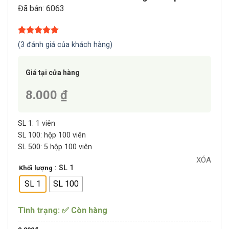
Đã bán: 6063
5.00
3
trên 5
(
3
đánh giá của khách hàng)
dựa trên
đánh giá
Giá tại cửa hàng
8.000 ₫
SL 1: 1 viên
SL 100: hộp 100 viên
SL 500: 5 hộp 100 viên
XÓA
: SL 1
Khối lượng
SL 1
SL 100
Tình trạng: ✅ Còn hàng