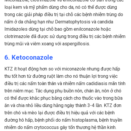
loại kem và mỹ phẩm dùng cho da, nó có thể được dùng
trong các giải pháp điều trị tại chỗ các bệnh nhiễm trùng do
nấm ở da chẳng hạn như Dermatophytosis và candida
Imidazoles dùng tại chỗ bao gồm enilconazole hoặc
clotrimazole đã được sử dụng trong điều trị các bệnh nhiễm
trùng mũi và viêm xoang với aspergillosis.
6. Ketoconazole
KTZ ít hoạt động hơn so với miconazole nhưng được hấp
thu tốt hơn từ đường ruột làm cho nó thuận lợi trong việc
điều trị các nấm toàn thân và nhiễm nấm cadidiasis mãn tính
trên niêm mạc. Tác dụng phụ buồn nôn, chán ăn, nôn ở chó
có thể được khắc phục bằng cách cho thuốc vào trong bữa
ăn và chia nhỏ liều dùng hằng ngày thành 3-4 lần. KTZ đơn
trên chó và mèo lại được điều trị hiệu quả với các bệnh
đường hô hấp, bệnh phổi do nấm histoplasma, bệnh truyền
nhiễm do nấm crytococcus gây tổn thương hệ thần kinh.