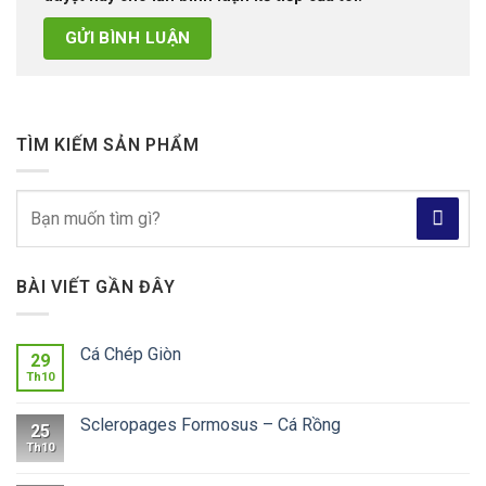
TÌM KIẾM SẢN PHẨM
Tìm
kiếm:
BÀI VIẾT GẦN ĐÂY
Cá Chép Giòn
29
Th10
Scleropages Formosus – Cá Rồng
25
Th10