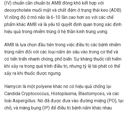
(IV) chuẩn cần chuẩn bị AMB đông khô kết hợp với
deoxycholate muối mật và chất đệm ở trạng thái keo (ADB).
Vì nồng độ ở mô não là 6-10 lần cao hơn so với các chế
phẩm khác AMB và là yếu tố quyết định quan trọng xác định
hiệu quả trong nhiễm trùng ở hệ thần kinh trung ương.
AMB là lựa chọn đầu tiên trong việc điều trị các bệnh nhiễm
trùng nấm đối với các loại nấm ăn sâu vào trong cơ thể và
có tiến triển nhanh chóng, phổ biến. Sự kháng thuốc rất hiếm
khi xảy ra trong quá trình điều trị, nhưng tỷ lệ tái phát có thể
xảy ra khi thuốc được ngưng.
Hamycin là một polyene khác nó có hiệu quả chống lại
Candida Cryptococcus, Histoplasma, Blastomyces, và các
loài Aspergillus. Nó đã được đưa vào đường miệng (PO), tại
chỗ, và màng bụng (IP) để điều trị bệnh nấm khác nhau.