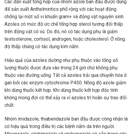
Các dẫn xuất tổng hợp của nhóm azole ban đầu được dùng
để sản xuất Anthelmintics phổ rộng với các hoạt động
chống lại một số vi khuẩn gram+ và động vật nguyên sinh.
Azoles có mức độ ức chế tổng hợp sterol tương đối thấp
trên động vật có vú. Do đó, nó có tác dụng phụ là giảm
testosterone, cortisol, androgen, hoặc cholesterol. Ở nồng
độ thấp chúng có tác dụng kìm nấm.
Hiệu quả của azoles dường như phụ thuộc vào tổng số
lượng thuốc được đưa vào trong 24 giờ chứ không phụ
thuộc vào đường uống. Tất cả azoles trải qua chuyển hóa ở
gan bởi các enzym cytochrome P450. Nồng độ azole giảm
khi dùng thuốc kết hợp. Khi dùng thuốc kết hợp độc tính
không mong đợi có thể xảy ra vì azoles trì hoãn sự trao đổi
chất.
Nhóm imidazole, thiabendazole ban đầu được công nhận là
có hiệu quả trong điều trị các bệnh nấm da trên người.
Miconazole, clotrimazole và enilconazole có sẵn trong các