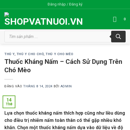
Bỏ
Đăng nhập / Đăng ký
qua
nội
0
dung
Tìm
kiếm
sản
phẩm
THÚ Y
,
THÚ Y CHO CHÓ
,
THÚ Y CHO MÈO
Thuốc Kháng Nấm – Cách Sử Dụng Trên
Chó Mèo
ĐĂNG VÀO
THÁNG 8 14, 2024
BỞI
ADMIN
14
Th8
Lựa chọn thuốc kháng nấm thích hợp cũng như liều dùng
cho điều trị nhiễm nấm toàn thân có thể gặp nhiều khó
khăn. Chọn một thuốc kháng nấm dựa vào dữ liệu về độ