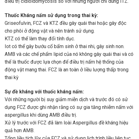
điều trị cidioidomycosis so với những người chỉ dùng ITZ.
Thuốc Kháng nấm sử dụng trong thai kỳ:
Griseofulvin, FCZ và KTZ đều gây quái thai hoặc gây độc
cho phôi ở động vật và nên tránh sử dụng.
KTZ có thể làm thay đổi tính dục.
Iot có thể gây bướu cổ bẩm sinh ở thai nhi, gây sinh non.
AMB và các chế phẩm lipid của nó không gây quái thai và có
thể là thuốc được lựa chọn để điều trị nấm hệ thống của
động vật mang thai. FCZ là an toàn ở liều lượng thấp trong
thai kỳ
Sự đề kháng với thuốc kháng nấm:
Với những người bị suy giảm miễn dịch và trước đó có sử
dụng FCZ được ghi nhận rằng có sự gia tăng nhiễm nấm với
aspergillus khi dùng AMB điều trị.
Xử lý trước với FCZ đã làm loài Aspergillus đề kháng hiệu
quả hơn AMB.
Tổng liều tích lũy của FCZ và sử dụng lịch trình liều liên tục