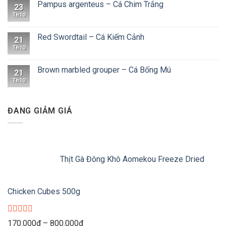
Pampus argenteus – Cá Chim Trắng
23
Th10
Red Swordtail – Cá Kiếm Cảnh
21
Th10
Brown marbled grouper – Cá Bống Mú
21
Th10
ĐANG GIẢM GIÁ
Thịt Gà Đông Khô Aomekou Freeze Dried
Chicken Cubes 500g
Được
Khoảng
170.000
₫
–
800.000
₫