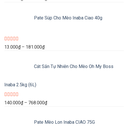
xếp
giá:
hạng
0
từ
5
Pate Súp Cho Mèo Inaba Ciao 40g
170.000₫
sao
đến
800.000₫
Được
Khoảng
13.000
₫
–
181.000
₫
xếp
giá:
hạng
0
từ
5
Cát Sắn Tự Nhiên Cho Mèo Oh My Boss
13.000₫
sao
đến
181.000₫
Inaba 2.5kg (6L)
Được
Khoảng
140.000
₫
–
768.000
₫
xếp
giá:
hạng
0
từ
5
Pate Mèo Lon Inaba CIAO 75G
140.000₫
sao