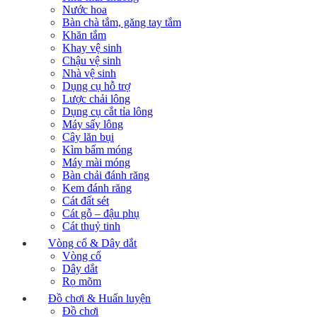
Nước hoa
Bàn chà tắm, găng tay tắm
Khăn tắm
Khay vệ sinh
Chậu vệ sinh
Nhà vệ sinh
Dụng cụ hỗ trợ
Lược chải lông
Dụng cụ cắt tỉa lông
Máy sấy lông
Cây lăn bụi
Kìm bấm móng
Máy mài móng
Bàn chải đánh răng
Kem đánh răng
Cát đất sét
Cát gỗ – đậu phụ
Cát thuỷ tinh
Vòng cổ & Dây dắt
Vòng cổ
Dây dắt
Rọ mõm
Đồ chơi & Huấn luyện
Đồ chơi