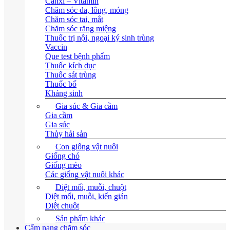
Canxi – Vitamin
Chăm sóc da, lông, móng
Chăm sóc tai, mắt
Chăm sóc răng miệng
Thuốc trị nội, ngoại ký sinh trùng
Vaccin
Que test bệnh phẩm
Thuốc kích dục
Thuốc sát trùng
Thuốc bổ
Kháng sinh
Gia súc & Gia cầm
Gia cầm
Gia súc
Thủy hải sản
Con giống vật nuôi
Giống chó
Giống mèo
Các giống vật nuôi khác
Diệt mối, muỗi, chuột
Diệt mối, muỗi, kiến gián
Diệt chuột
Sản phẩm khác
Cẩm nang chăm sóc