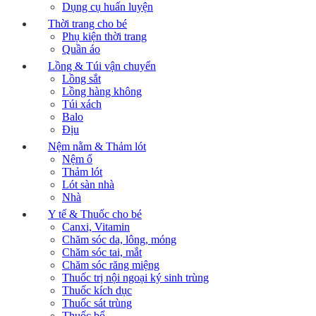
Dụng cụ huấn luyện
Thời trang cho bé
Phụ kiện thời trang
Quần áo
Lồng & Túi vận chuyển
Lồng sắt
Lồng hàng không
Túi xách
Balo
Địu
Nệm nằm & Thảm lót
Nệm ổ
Thảm lót
Lót sàn nhà
Nhà
Y tế & Thuốc cho bé
Canxi, Vitamin
Chăm sóc da, lông, móng
Chăm sóc tai, mắt
Chăm sóc răng miệng
Thuốc trị nội ngoại ký sinh trùng
Thuốc kích dục
Thuốc sát trùng
Thuốc bổ