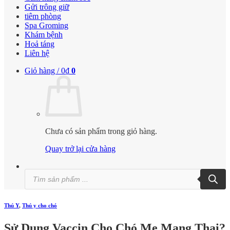
Gửi trông giữ
tiêm phòng
Spa Groming
Khám bệnh
Hoả táng
Liên hệ
Giỏ hàng /
0
₫
0
Chưa có sản phẩm trong giỏ hàng.
Quay trở lại cửa hàng
Tìm
kiếm
sản
phẩm
Thú Y
,
Thú y cho chó
Sử Dụng Vaccin Cho Chó Mẹ Mang Thai?