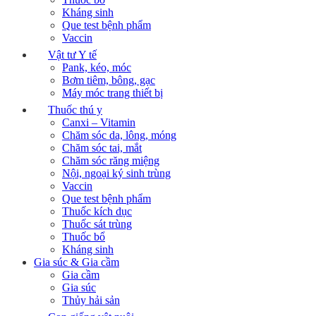
Kháng sinh
Que test bệnh phẩm
Vaccin
Vật tư Y tế
Pank, kéo, móc
Bơm tiêm, bông, gạc
Máy móc trang thiết bị
Thuốc thú y
Canxi – Vitamin
Chăm sóc da, lông, móng
Chăm sóc tai, mắt
Chăm sóc răng miệng
Nội, ngoại ký sinh trùng
Vaccin
Que test bệnh phẩm
Thuốc kích dục
Thuốc sát trùng
Thuốc bổ
Kháng sinh
Gia súc & Gia cầm
Gia cầm
Gia súc
Thủy hải sản