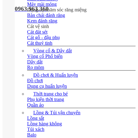
Máy mài móng
0963.963.360
Dụng cụ chăm sóc răng miệng
Bàn chải đánh răng
Kem đánh răng
Cát vệ sinh
Cát đát sét
Cát gỗ - đậu phụ
Cát thuỷ tinh
Vòng cổ & Dây dắt
Vòng cổ
Dây dắt
Rọ mõm
Đồ chơi & Huấn luyện
Đồ chơi
Dụng cụ huấn luyện
Thời trang cho bé
Phụ kiện thời trang
Quần áo
Lồng & Túi vận chuyển
Lồng sắt
Lồng hàng không
Túi xách
Balo