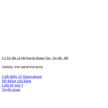
CS Tây Hồ: số 149 Nguyễn Hoàng Tôn - Tây Hồ - HN
THÔNG TIN SHOPVATNUOI
Giới thiệu về Shopvatnuoi
Hệ thống cửa hàng
Liên hệ góp ý
Tuyển dụng