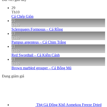
29
Th10
Cá Chép Giòn
25
Th10
Scleropages Formosus – Cá Rồng
23
Th10
Pampus argenteus – Cá Chim Trắng
21
Th10
Red Swordtail – Cá Kiếm Cảnh
21
Th10
Brown marbled grouper – Cá Bống Mú
Đang giảm giá
Thịt Gà Đông Khô Aomekou Freeze Dried