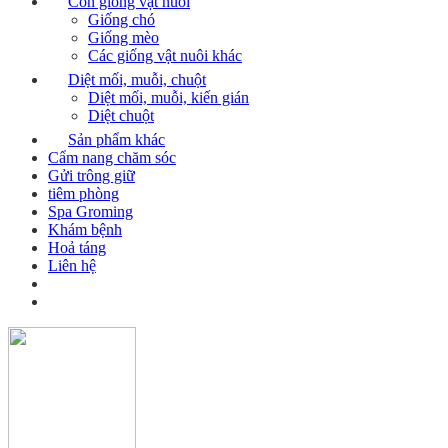
Con giống vật nuôi
Giống chó
Giống mèo
Các giống vật nuôi khác
Diệt mối, muỗi, chuột
Diệt mối, muỗi, kiến gián
Diệt chuột
Sản phẩm khác
Cẩm nang chăm sóc
Gửi trông giữ
tiêm phòng
Spa Groming
Khám bệnh
Hoả táng
Liên hệ