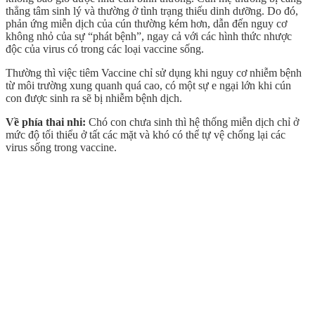
thẳng tâm sinh lý và thường ở tình trạng thiếu dinh dưỡng. Do đó,
phản ứng miễn dịch của cún thường kém hơn, dẫn đến nguy cơ
không nhỏ của sự “phát bệnh”, ngay cả với các hình thức nhược
độc của virus có trong các loại vaccine sống.
Thường thì việc tiêm Vaccine chỉ sử dụng khi nguy cơ nhiễm bệnh
từ môi trường xung quanh quá cao, có một sự e ngại lớn khi cún
con được sinh ra sẽ bị nhiễm bệnh dịch.
Về phía thai nhi:
Chó con chưa sinh thì hệ thống miễn dịch chỉ ở
mức độ tối thiểu ở tất các mặt và khó có thể tự vệ chống lại các
virus sống trong vaccine.