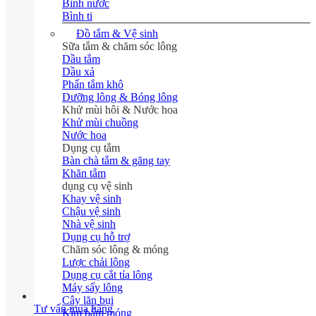
Bình nước
Bình ti
Đồ tắm & Vệ sinh
Sữa tắm & chăm sóc lông
Dầu tắm
Dầu xả
Phấn tắm khô
Dưỡng lông & Bóng lông
Khử mùi hôi & Nước hoa
Khử mùi chuồng
Nước hoa
Dụng cụ tắm
Bàn chà tắm & găng tay
Khăn tắm
dụng cụ vệ sinh
Khay vệ sinh
Chậu vệ sinh
Nhà vệ sinh
Dụng cụ hỗ trợ
Chăm sóc lông & móng
Lược chải lông
Dụng cụ cắt tỉa lông
Máy sấy lông
Cây lăn bụi
Tư vấn mua hàng
Kìm bấm móng