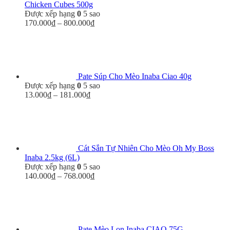
Chicken Cubes 500g
Được xếp hạng
0
5 sao
Khoảng
170.000
₫
–
800.000
₫
giá:
từ
170.000₫
đến
800.000₫
Pate Súp Cho Mèo Inaba Ciao 40g
Được xếp hạng
0
5 sao
Khoảng
13.000
₫
–
181.000
₫
giá:
từ
13.000₫
đến
181.000₫
Cát Sắn Tự Nhiên Cho Mèo Oh My Boss
Inaba 2.5kg (6L)
Được xếp hạng
0
5 sao
Khoảng
140.000
₫
–
768.000
₫
giá:
từ
140.000₫
đến
768.000₫
Pate Mèo Lon Inaba CIAO 75G