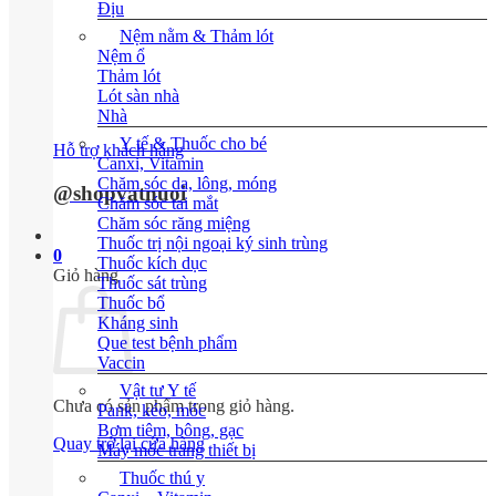
Địu
Nệm nằm & Thảm lót
Nệm ổ
Thảm lót
Lót sàn nhà
Nhà
Y tế & Thuốc cho bé
Hỗ trợ khách hàng
Canxi, Vitamin
Chăm sóc da, lông, móng
@shopvatnuoi
Chăm sóc tai mắt
Chăm sóc răng miệng
Thuốc trị nội ngoại ký sinh trùng
0
Thuốc kích dục
Giỏ hàng
Thuốc sát trùng
Thuốc bổ
Kháng sinh
Que test bệnh phẩm
Vaccin
Vật tư Y tế
Chưa có sản phẩm trong giỏ hàng.
Pank, kéo, móc
Bơm tiêm, bông, gạc
Quay trở lại cửa hàng
Máy móc trang thiết bị
Thuốc thú y