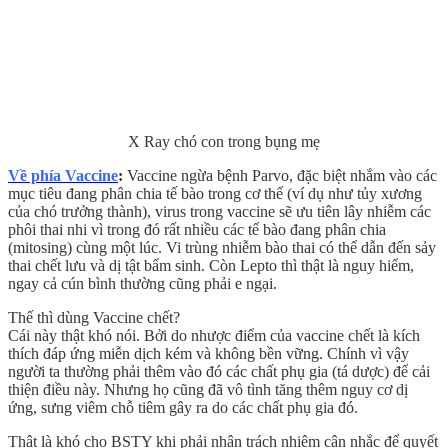
X Ray chó con trong bụng mẹ
Về phía Vaccine
:
Vaccine ngừa bệnh Parvo, đặc biệt nhắm vào các
mục tiêu đang phân chia tế bào trong cơ thể (ví dụ như tủy xương
của chó trưởng thành), virus trong vaccine sẽ ưu tiên lây nhiễm các
phôi thai nhi vì trong đó rất nhiều các tế bào đang phân chia
(mitosing) cùng một lúc. Vi trùng nhiễm bào thai có thể dẫn đến sảy
thai chết lưu và dị tật bẩm sinh. Còn Lepto thì thật là nguy hiểm,
ngay cả cún bình thường cũng phải e ngại.
Thế thì dùng Vaccine chết?
Cái này thật khó nói. Bởi do nhược điểm của vaccine chết là kích
thích đáp ứng miễn dịch kém và không bền vững. Chính vì vậy
người ta thường phải thêm vào đó các chất phụ gia (tá dược) để cải
thiện điều này. Nhưng họ cũng đã vô tình tăng thêm nguy cơ dị
ứng, sưng viêm chỗ tiêm gây ra do các chất phụ gia đó.
Thật là khó cho BSTY khi phải nhận trách nhiệm cân nhắc để quyết