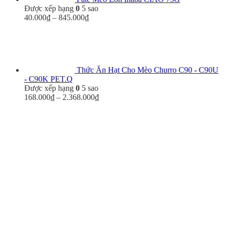
Được xếp hạng
0
5 sao
Khoảng
40.000
₫
–
845.000
₫
giá:
từ
40.000₫
đến
845.000₫
Thức Ăn Hạt Cho Mèo Churro C90 - C90U
- C90K PET.Q
Được xếp hạng
0
5 sao
Khoảng
168.000
₫
–
2.368.000
₫
giá:
từ
168.000₫
đến
2.368.000₫