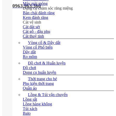
Máy mài móng
0963.963.360
Dụng cụ chăm sóc răng miệng
Bàn chải đánh răng
Kem đánh răng
Cát vệ sinh
Cát đát sét
Cát gỗ - đậu phụ
Cát thuỷ tinh
Vòng cổ & Dây dắt
Vòng cổ
Dây dắt
Rọ mõm
Đồ chơi & Huấn luyện
Đồ chơi
Dụng cụ huấn luyện
Thời trang cho bé
Phụ kiện thời trang
Quần áo
Lồng & Túi vận chuyển
Lồng sắt
Lồng hàng không
Túi xách
Balo