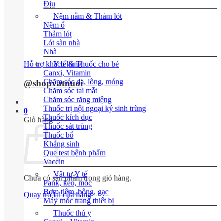
Địu
Nệm nằm & Thảm lót
Nệm ổ
Thảm lót
Lót sàn nhà
Nhà
Hỗ trợ khách hàng
Y tế & Thuốc cho bé
Canxi, Vitamin
Chăm sóc da, lông, móng
@shopvatnuoi
Chăm sóc tai mắt
Chăm sóc răng miệng
Thuốc trị nội ngoại ký sinh trùng
0
Thuốc kích dục
Giỏ hàng
Thuốc sát trùng
Thuốc bổ
Kháng sinh
Que test bệnh phẩm
Vaccin
Vật tư Y tế
Chưa có sản phẩm trong giỏ hàng.
Pank, kéo, móc
Bơm tiêm, bông, gạc
Quay trở lại cửa hàng
Máy móc trang thiết bị
Thuốc thú y