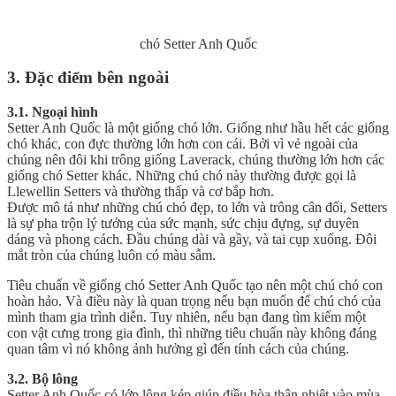
chó Setter Anh Quốc
3. Đặc điểm bên ngoài
3.1. Ngoại hình
Setter Anh Quốc là một giống chó lớn. Giống như hầu hết các giống
chó khác, con đực thường lớn hơn con cái. Bởi vì vẻ ngoài của
chúng nên đôi khi trông giống Laverack, chúng thường lớn hơn các
giống chó Setter khác. Những chú chó này thường được gọi là
Llewellin Setters và thường thấp và cơ bắp hơn.
Được mô tả như những chú chó đẹp, to lớn và trông cân đối, Setters
là sự pha trộn lý tưởng của sức mạnh, sức chịu đựng, sự duyên
dáng và phong cách. Đầu chúng dài và gầy, và tai cụp xuống. Đôi
mắt tròn của chúng luôn có màu sẫm.
Tiêu chuẩn về giống chó Setter Anh Quốc tạo nên một chú chó con
hoàn hảo. Và điều này là quan trọng nếu bạn muốn để chú chó của
mình tham gia trình diễn. Tuy nhiên, nếu bạn đang tìm kiếm một
con vật cưng trong gia đình, thì những tiêu chuẩn này không đáng
quan tâm vì nó không ảnh hưởng gì đến tính cách của chúng.
3.2. Bộ lông
Setter Anh Quốc có lớp lông kép giúp điều hòa thân nhiệt vào mùa