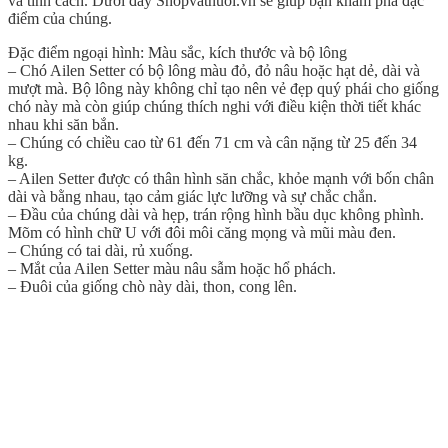
và tính cách. Dưới đây Shopvatnuoi.vn sẽ giúp bạn khám phá đặc
điểm của chúng.
Đặc điểm ngoại hình: Màu sắc, kích thước và bộ lông
– Chó Ailen Setter có bộ lông màu đỏ, đỏ nâu hoặc hạt dẻ, dài và
mượt mà. Bộ lông này không chỉ tạo nên vẻ đẹp quý phái cho giống
chó này mà còn giúp chúng thích nghi với điều kiện thời tiết khác
nhau khi săn bắn.
– Chúng có chiều cao từ 61 đến 71 cm và cân nặng từ 25 đến 34
kg.
– Ailen Setter được có thân hình săn chắc, khỏe mạnh với bốn chân
dài và bằng nhau, tạo cảm giác lực lưỡng và sự chắc chắn.
– Đầu của chúng dài và hẹp, trán rộng hình bầu dục không phình.
Mõm có hình chữ U với đôi môi căng mọng và mũi màu đen.
– Chúng có tai dài, rủ xuống.
– Mắt của Ailen Setter màu nâu sẫm hoặc hổ phách.
– Đuôi của giống chò này dài, thon, cong lên.