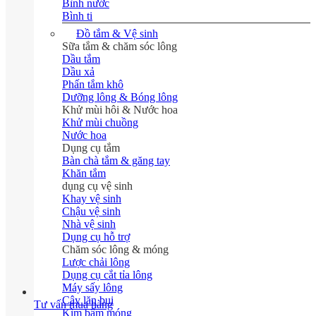
Bình nước
Bình ti
Đồ tắm & Vệ sinh
Sữa tắm & chăm sóc lông
Dầu tắm
Dầu xả
Phấn tắm khô
Dưỡng lông & Bóng lông
Khử mùi hôi & Nước hoa
Khử mùi chuồng
Nước hoa
Dụng cụ tắm
Bàn chà tắm & găng tay
Khăn tắm
dụng cụ vệ sinh
Khay vệ sinh
Chậu vệ sinh
Nhà vệ sinh
Dụng cụ hỗ trợ
Chăm sóc lông & móng
Lược chải lông
Dụng cụ cắt tỉa lông
Máy sấy lông
Cây lăn bụi
Tư vấn mua hàng
Kìm bấm móng