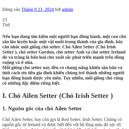
Đăng vào
Tháng 9 23, 2024
bởi
admin
23
Th9
Nếu bạn đang tìm kiếm một người bạn đồng hành, một con chó
săn lão luyện hoặc một vật nuôi trung thành của gia đình, hãy
cân nhắc một giống chó setter. Chó Ailen Setter (Chó Irish
Setter ), chó setter Gordon, chó setter Anh và chó setter Ireland
đỏ và trắng là bốn loài chó xuất sắc phát triển mạnh trên đồng
ruộng và ở nhà.
Mỗi giống chó setter này đều có chung năng khiếu săn bắn và
tính cách ưu tiên gia đình khiến chúng trở thành những người
bạn đồng hành được yêu mến. Tuy nhiên, mỗi giống chó cũng
có những đặc điểm riêng biệt.
I. Chó Ailen Setter (Chó Irish Setter )
1. Nguồn gốc của chó Ailen Setter
Chó Ailen Setter, hay còn gọi là Red Setter, Irish Setter. Chúng có
nguồn gốc từ Ireland và được biết đến với bộ lông màu đỏ rực rỡ.