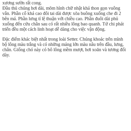
xương sườn rất cong.
Đầu thủ chúng hơi dài, mõm hình chữ nhật khá thon gọn vuông
vắn. Phần cổ khá cao đôi tai dài được xõa buông xuống che đi 2
bên má. Phần lưng tỉ lệ thuận với chiều cao. Phần đuôi dài phủ
xuống đến cửu chân sau có rất nhiều lông bao quanh. Tứ chi phát
triển đều một cách linh hoạt dễ dàng cho việc vận động.
Đặc điểm khác biệt nhất trong loài Setter. Chúng khoác trên mình
bộ lông màu trắng và có những mảng lớn màu nâu trên đầu, lưng,
chân. Giống chó này có bô lông mềm mượt, hơi xoăn và tương đối
dày.