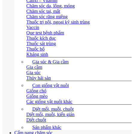
Canxi – Vitamin
Chăm sóc da, lông, móng
Chăm sóc tai, mắt
Chăm sóc răng miệng
Thuốc trị nội, ngoại ký sinh trùng
Vaccin
Que test bệnh phẩm
Thuốc kích dục
Thuốc sát trùng
Thuốc bổ
Kháng sinh
Gia súc & Gia cầm
Gia cầm
Gia súc
Thủy hải sản
Con giống vật nuôi
Giống chó
Giống mèo
Các giống vật nuôi khác
Diệt mối, muỗi, chuột
Diệt mối, muỗi, kiến gián
Diệt chuột
Sản phẩm khác
Cẩm nang chăm sóc