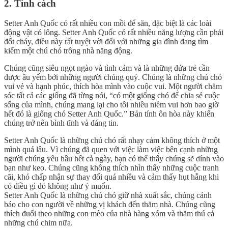
2. Tính cách
Setter Anh Quốc có rất nhiều con mồi để săn, đặc biệt là các loài
động vật có lông. Setter Anh Quốc có rất nhiều năng lượng cần phải
đốt cháy, điều này rất tuyệt vời đối với những gia đình đang tìm
kiếm một chú chó trông nhà năng động.
Chúng cũng siêu ngọt ngào và tình cảm và là những đứa trẻ cần
được âu yếm bởi những người chúng quý. Chúng là những chú chó
vui vẻ và hạnh phúc, thích hòa mình vào cuộc vui. Một người chăm
sóc tất cả các giống đã từng nói, “có một giống chó để chia sẻ cuộc
sống của mình, chúng mang lại cho tôi nhiều niềm vui hơn bao giờ
hết đó là giống chó Setter Anh Quốc.” Bản tính ôn hòa này khiến
chúng trở nên bình tĩnh và đáng tin.
Setter Anh Quốc là những chú chó rất nhạy cảm không thích ở một
mình quá lâu. Vì chúng đã quen với việc làm việc bên cạnh những
người chúng yêu hầu hết cả ngày, bạn có thể thấy chúng sẽ dính vào
bạn như keo. Chúng cũng không thích nhìn thấy những cuộc tranh
cãi, khó chấp nhận sự thay đổi quá nhiều và cảm thấy hụt hẫng khi
có điều gì đó không như ý muốn.
Setter Anh Quốc là những chú chó giữ nhà xuất sắc, chúng cảnh
báo cho con người về những vị khách đến thăm nhà. Chúng cũng
thích đuổi theo những con mèo của nhà hàng xóm và thăm thú cả
những chú chim nữa.