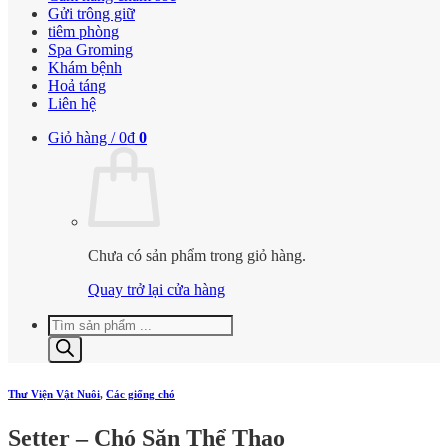
Gửi trông giữ
tiêm phòng
Spa Groming
Khám bệnh
Hoả táng
Liên hệ
Giỏ hàng /
0
₫
0
Chưa có sản phẩm trong giỏ hàng.
Quay trở lại cửa hàng
Tìm
kiếm
sản
phẩm
Thư Viện Vật Nuôi
,
Các giống chó
Setter – Chó Săn Thể Thao