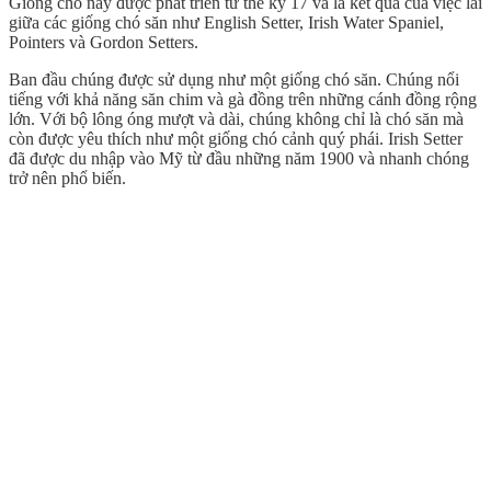
Giống chó này được phát triển từ thế kỷ 17 và là kết quả của việc lai
giữa các giống chó săn như English Setter, Irish Water Spaniel,
Pointers và Gordon Setters.
Ban đầu chúng được sử dụng như một giống chó săn. Chúng nổi
tiếng với khả năng săn chim và gà đồng trên những cánh đồng rộng
lớn. Với bộ lông óng mượt và dài, chúng không chỉ là chó săn mà
còn được yêu thích như một giống chó cảnh quý phái. Irish Setter
đã được du nhập vào Mỹ từ đầu những năm 1900 và nhanh chóng
trở nên phổ biến.