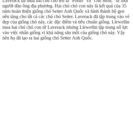
Laverack đã mua hai chú chó tên là “Ponto” và “Old Moll,” từ một
người đàn ông địa phương. Hai chú chó con này là kết quả của 35
năm hoàn thiện giống chó Setter Anh Quốc và hình thành bộ gen
nền tảng cho tất cả các chú chó Setter. Laverack đã tập trung vào vẻ
đẹp của giống chó này, các đặc điểm và tiêu chuẩn giống. Llewellin
mua hai chú chó con từ Laverack nhưng Llewellin tập trung nỗ lực
vào việc nhân giống vì khả năng săn mồi của giống chó này. Vậy
nên họ đã tạo ra hai giống chó Setter Anh Quốc.