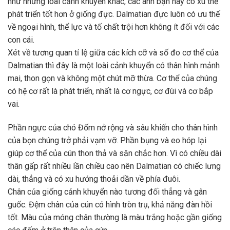
như những loài cảnh khuyển khác, các anh bạn này có xu thế
phát triển tốt hơn ở giống đực. Dalmatian đực luôn có ưu thế
về ngoại hình, thể lực và tố chất trội hơn không ít đối với các
con cái.
Xét về tương quan tỉ lệ giữa các kích cỡ và số đo cơ thể của
Dalmatian thì đây là một loài cảnh khuyển có thân hình mảnh
mai, thon gọn và không một chút mỡ thừa. Cơ thể của chúng
có hệ cơ rất là phát triển, nhất là cơ ngực, cơ đùi và cơ bắp
vai.
Phần ngực của chó Đốm nở rộng và sâu khiến cho thân hình
của bọn chúng trở phải vạm vỡ. Phần bụng và eo hóp lại
giúp cơ thể của cún thon thả và săn chắc hơn. Vì có chiều dài
thân gấp rất nhiều lần chiều cao nên Dalmatian có chiếc lưng
dài, thẳng và có xu hướng thoải dần về phía đuôi.
Chân của giống cảnh khuyển nào tương đối thẳng và gân
guốc. Đệm chân của cún có hình tròn trụ, khả năng đàn hồi
tốt. Màu của móng chân thường là màu trắng hoặc gần giống