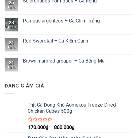
Scleropages Formosus – Cá Rồng
25
Th10
Pampus argenteus – Cá Chim Trắng
23
Th10
Red Swordtail – Cá Kiếm Cảnh
21
Th10
Brown marbled grouper – Cá Bống Mú
21
Th10
ĐANG GIẢM GIÁ
Thịt Gà Đông Khô Aomekou Freeze Dried
Chicken Cubes 500g
Được
Khoảng
170.000
₫
–
800.000
₫
xếp
giá:
hạng