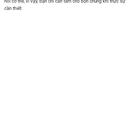
hôi cơ thể, vì vậy, bạn chỉ cần tắm cho bọn chúng khi thực sự
cần thiết.