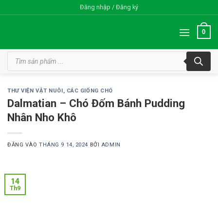
Bỏ
Đăng nhập / Đăng ký
qua
nội
0
dung
Tìm
kiếm
sản
phẩm
THƯ VIỆN VẬT NUÔI
,
CÁC GIỐNG CHÓ
Dalmatian – Chó Đốm Bánh Pudding
Nhân Nho Khô
ĐĂNG VÀO
THÁNG 9 14, 2024
BỞI
ADMIN
14
Th9