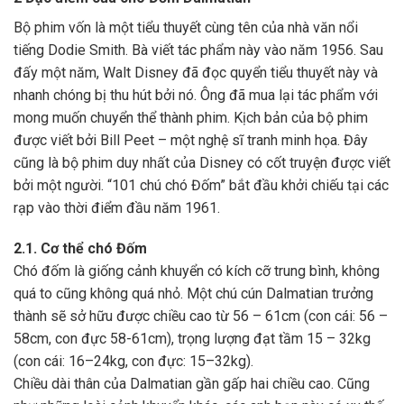
Bộ phim vốn là một tiểu thuyết cùng tên của nhà văn nổi
tiếng Dodie Smith. Bà viết tác phẩm này vào năm 1956. Sau
đấy một năm, Walt Disney đã đọc quyển tiểu thuyết này và
nhanh chóng bị thu hút bởi nó. Ông đã mua lại tác phẩm với
mong muốn chuyển thể thành phim. Kịch bản của bộ phim
được viết bởi Bill Peet – một nghệ sĩ tranh minh họa. Đây
cũng là bộ phim duy nhất của Disney có cốt truyện được viết
bởi một người. “101 chú chó Đốm” bắt đầu khởi chiếu tại các
rạp vào thời điểm đầu năm 1961.
2.1. Cơ thể chó Đốm
Chó đốm là giống cảnh khuyển có kích cỡ trung bình, không
quá to cũng không quá nhỏ. Một chú cún Dalmatian trưởng
thành sẽ sở hữu được chiều cao từ 56 – 61cm (con cái: 56 –
58cm, con đực 58-61cm), trọng lượng đạt tầm 15 – 32kg
(con cái: 16–24kg, con đực: 15–32kg).
Chiều dài thân của Dalmatian gần gấp hai chiều cao. Cũng