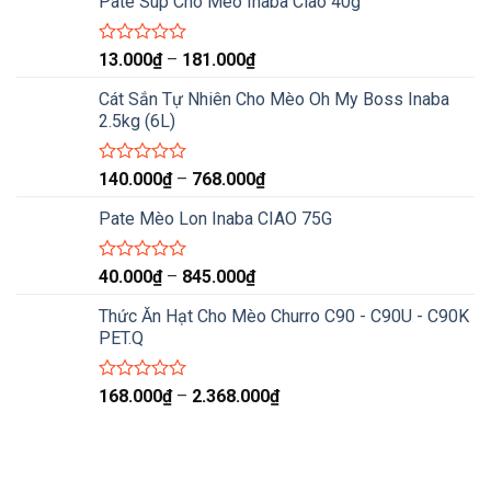
Pate Súp Cho Mèo Inaba Ciao 40g
từ
0
170.000₫
5
sao
đến
Được
Khoảng
13.000
₫
–
181.000
₫
xếp
800.000₫
giá:
hạng
Cát Sắn Tự Nhiên Cho Mèo Oh My Boss Inaba
từ
0
2.5kg (6L)
13.000₫
5
sao
đến
181.000₫
Được
Khoảng
140.000
₫
–
768.000
₫
xếp
giá:
hạng
Pate Mèo Lon Inaba CIAO 75G
từ
0
140.000₫
5
sao
đến
Được
Khoảng
40.000
₫
–
845.000
₫
xếp
768.000₫
giá:
hạng
Thức Ăn Hạt Cho Mèo Churro C90 - C90U - C90K
từ
0
PET.Q
40.000₫
5
sao
đến
845.000₫
Được
Khoảng
168.000
₫
–
2.368.000
₫
xếp
giá:
hạng
từ
0
168.000₫
5
sao
đến