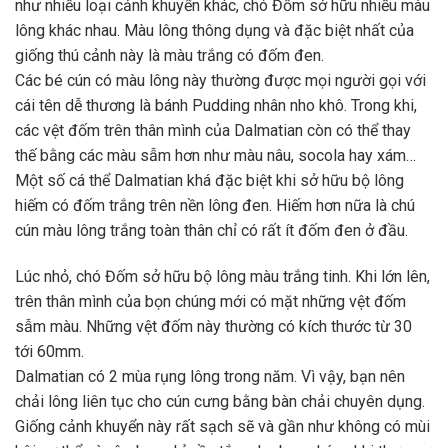
như nhiều loại cảnh khuyển khác, chó Đốm sở hữu nhiều màu
lông khác nhau. Màu lông thông dụng và đặc biệt nhất của
giống thú cảnh này là màu trắng có đốm đen.
Các bé cún có màu lông này thường được mọi người gọi với
cái tên dễ thương là bánh Pudding nhân nho khô. Trong khi,
các vệt đốm trên thân mình của Dalmatian còn có thể thay
thế bằng các màu sẫm hơn như màu nâu, socola hay xám…
Một số cá thể Dalmatian khá đặc biệt khi sở hữu bộ lông
hiếm có đốm trắng trên nền lông đen. Hiếm hơn nữa là chú
cún màu lông trắng toàn thân chỉ có rất ít đốm đen ở đầu.
Lúc nhỏ, chó Đốm sở hữu bộ lông màu trắng tinh. Khi lớn lên,
trên thân mình của bọn chúng mới có mặt những vệt đốm
sẫm màu. Những vệt đốm này thường có kích thước từ 30
tới 60mm.
Dalmatian có 2 mùa rụng lông trong năm. Vì vậy, bạn nên
chải lông liên tục cho cún cưng bằng bàn chải chuyên dụng.
Giống cảnh khuyển này rất sạch sẽ và gần như không có mùi