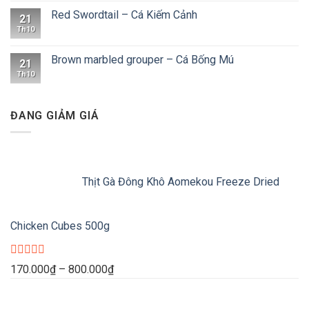
Red Swordtail – Cá Kiếm Cảnh
21
Th10
Brown marbled grouper – Cá Bống Mú
21
Th10
ĐANG GIẢM GIÁ
Thịt Gà Đông Khô Aomekou Freeze Dried
Chicken Cubes 500g
Được
Khoảng
170.000
₫
–
800.000
₫
xếp
giá:
hạng
0
từ