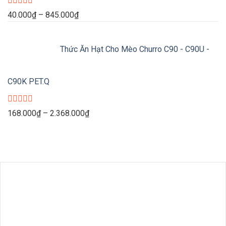
Được
Khoảng
40.000
₫
–
845.000
₫
xếp
giá:
hạng
0
từ
5
Thức Ăn Hạt Cho Mèo Churro C90 - C90U -
40.000₫
sao
đến
845.000₫
C90K PET.Q
Được
Khoảng
168.000
₫
–
2.368.000
₫
xếp
giá:
hạng
0
từ
5
168.000₫
sao
đến
2.368.000₫