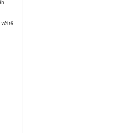
ẩn
 với tế