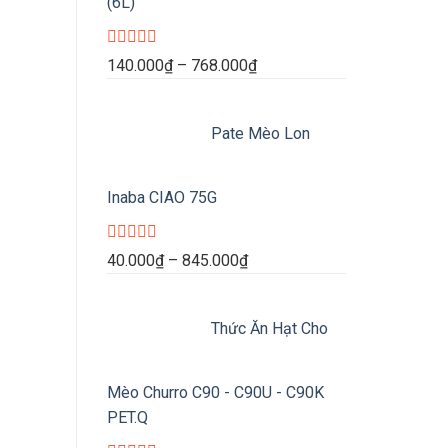
(6L)
Được
Khoảng
140.000
₫
–
768.000
₫
xếp
giá:
hạng
0
từ
5
Pate Mèo Lon
140.000₫
sao
đến
768.000₫
Inaba CIAO 75G
Được
Khoảng
40.000
₫
–
845.000
₫
xếp
giá:
hạng
0
từ
5
Thức Ăn Hạt Cho
40.000₫
sao
đến
845.000₫
Mèo Churro C90 - C90U - C90K
PET.Q