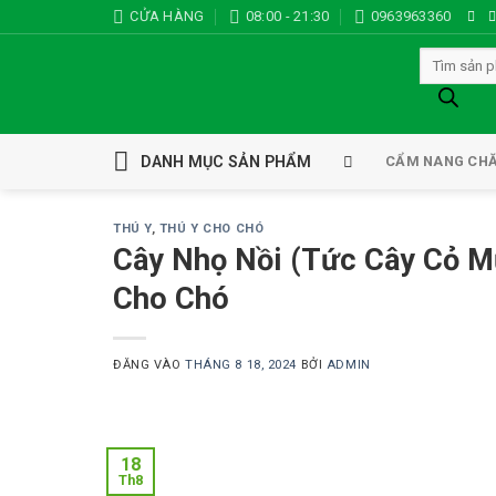
Bỏ
CỬA HÀNG
08:00 - 21:30
0963963360
qua
Tìm
nội
kiếm
dung
sản
phẩm
DANH MỤC SẢN PHẨM
CẨM NANG CH
THÚ Y
,
THÚ Y CHO CHÓ
Cây Nhọ Nồi (Tức Cây Cỏ 
Cho Chó
ĐĂNG VÀO
THÁNG 8 18, 2024
BỞI
ADMIN
18
Th8