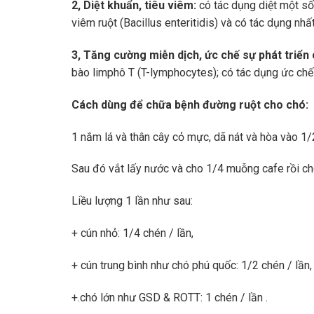
2, Diệt khuẩn, tiêu viêm:
có tác dụng diệt một số 
viêm ruột (Bacillus enteritidis) và có tác dụng nhấ
3, Tăng cường miễn dịch, ức chế sự phát triển 
bào limphô T (T-lymphocytes); có tác dụng ức chế s
Cách dùng để chữa bệnh đường ruột cho chó:
1 nắm lá và thân cây cỏ mực, dã nát và hòa vào 1
Sau đó vắt lấy nước và cho 1/4 muỗng cafe rồi ch
Liều lượng 1 lần như sau:
+ cún nhỏ: 1/4 chén / lần,
+ cún trung bình như chó phú quốc: 1/2 chén / lần,
+.chó lớn như GSD & ROTT: 1 chén / lần .