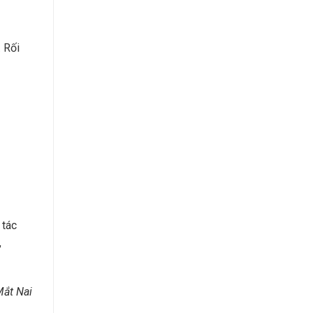
… Rối
 tác
,
Mắt Nai