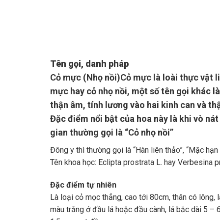
Tên gọi, danh pháp
Cỏ mực (Nhọ nồi)Cỏ mực là loài thực vật l
mực hay cỏ nhọ nồi, một số tên gọi khác là
thận âm, tính lương vào hai kinh can và thậ
Đặc điểm nổi bật của hoa này là khi vò ná
gian thường gọi là “Cỏ nhọ nồi”
Đông y thì thường gọi là “Hàn liên thảo”, “Mặc hạn l
Tên khoa học: Eclipta prostrata L. hay Verbesina p
Đặc điểm tự nhiên
Là loại cỏ mọc thẳng, cao tới 80cm, thân có lông,
màu trắng ở đầu lá hoặc đầu cành, lá bắc dài 5 – 