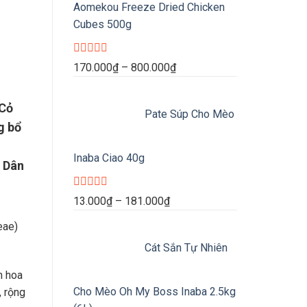
Aomekou Freeze Dried Chicken
Cubes 500g
Được
Khoảng
170.000
₫
–
800.000
₫
xếp
giá:
hạng
0
từ
 Cỏ
5
Pate Súp Cho Mèo
170.000₫
sao
g bổ
đến
800.000₫
Inaba Ciao 40g
. Dân
Được
Khoảng
13.000
₫
–
181.000
₫
xếp
giá:
hạng
eae)
0
từ
5
Cát Sắn Tự Nhiên
13.000₫
sao
đến
m hoa
181.000₫
Cho Mèo Oh My Boss Inaba 2.5kg
, rộng