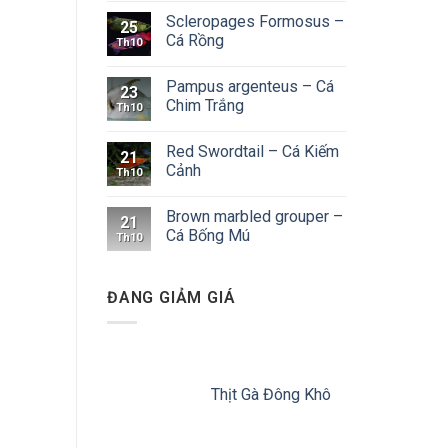
Scleropages Formosus –
25
Cá Rồng
Th10
Pampus argenteus – Cá
23
Chim Trắng
Th10
Red Swordtail – Cá Kiếm
21
Cảnh
Th10
Brown marbled grouper –
21
Cá Bống Mú
Th10
ĐANG GIẢM GIÁ
Thịt Gà Đông Khô