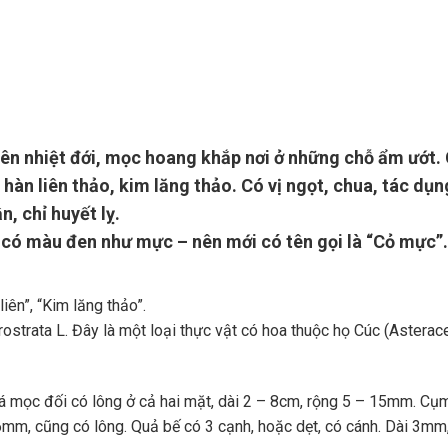
iên nhiệt đới, mọc hoang khắp nơi ở những chỗ ẩm ướt.
 hàn liên thảo, kim lăng thảo. Có vị ngọt, chua, tác dụn
n, chỉ huyết lỵ.
t có màu đen như mực – nên mới có tên gọi là “Cỏ mực”
iên”, “Kim lăng thảo”.
rostrata L. Đây là một loại thực vật có hoa thuộc họ Cúc (Asterac
 lá mọc đối có lông ở cả hai mặt, dài 2 – 8cm, rộng 5 – 15mm. Cụ
6mm, cũng có lông. Quả bế có 3 cạnh, hoặc dẹt, có cánh. Dài 3mm