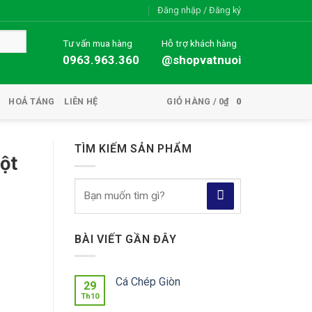
Đăng nhập / Đăng ký
Tư vấn mua hàng
Hỗ trợ khách hàng
0963.963.360
@shopvatnuoi
HOẢ TÁNG
LIÊN HỆ
GIỎ HÀNG /
0
₫
0
TÌM KIẾM SẢN PHẨM
ột
Tìm
kiếm:
BÀI VIẾT GẦN ĐÂY
Cá Chép Giòn
29
Th10