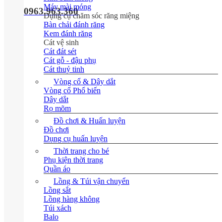
Máy mài móng
0963.963.360
Dụng cụ chăm sóc răng miệng
Bàn chải đánh răng
Kem đánh răng
Cát vệ sinh
Cát đát sét
Cát gỗ - đậu phụ
Cát thuỷ tinh
Vòng cổ & Dây dắt
Vòng cổ
Dây dắt
Rọ mõm
Đồ chơi & Huấn luyện
Đồ chơi
Dụng cụ huấn luyện
Thời trang cho bé
Phụ kiện thời trang
Quần áo
Lồng & Túi vận chuyển
Lồng sắt
Lồng hàng không
Túi xách
Balo