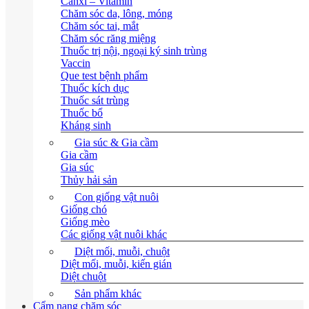
Canxi – Vitamin
Chăm sóc da, lông, móng
Chăm sóc tai, mắt
Chăm sóc răng miệng
Thuốc trị nội, ngoại ký sinh trùng
Vaccin
Que test bệnh phẩm
Thuốc kích dục
Thuốc sát trùng
Thuốc bổ
Kháng sinh
Gia súc & Gia cầm
Gia cầm
Gia súc
Thủy hải sản
Con giống vật nuôi
Giống chó
Giống mèo
Các giống vật nuôi khác
Diệt mối, muỗi, chuột
Diệt mối, muỗi, kiến gián
Diệt chuột
Sản phẩm khác
Cẩm nang chăm sóc