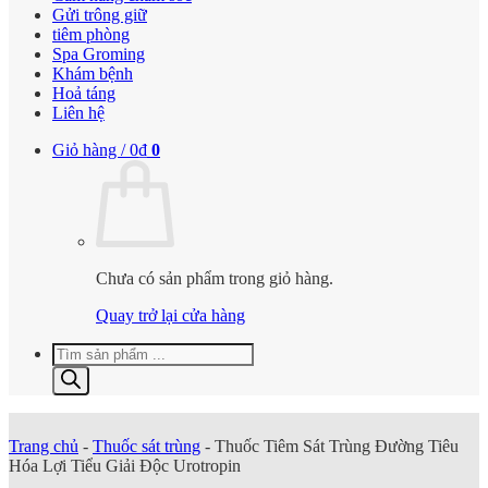
Gửi trông giữ
tiêm phòng
Spa Groming
Khám bệnh
Hoả táng
Liên hệ
Giỏ hàng /
0
₫
0
Chưa có sản phẩm trong giỏ hàng.
Quay trở lại cửa hàng
Tìm
kiếm
sản
phẩm
Trang chủ
-
Thuốc sát trùng
-
Thuốc Tiêm Sát Trùng Đường Tiêu
Hóa Lợi Tiểu Giải Độc Urotropin