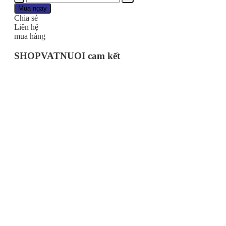
Tiêm
Mua ngay
Sát
Chia sẻ
Trùng
Liên hệ
Đường
mua hàng
Tiêu
Hóa
SHOPVATNUOI cam kết
Lợi
Tiểu
Giải
Độc
Urotropin
số
lượng