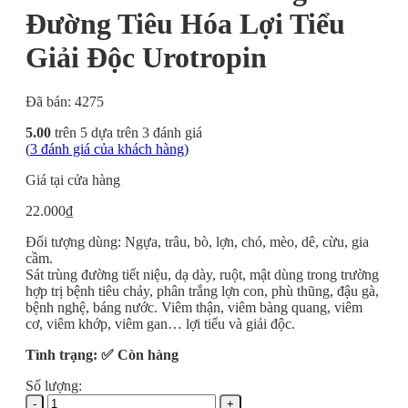
Đường Tiêu Hóa Lợi Tiểu
Giải Độc Urotropin
Đã bán: 4275
5.00
trên 5 dựa trên
3
đánh giá
(
3
đánh giá của khách hàng)
Giá tại cửa hàng
22.000
₫
Đối tượng dùng: Ngựa, trâu, bò, lợn, chó, mèo, dê, cừu, gia
cầm.
Sát trùng đường tiết niệu, dạ dày, ruột, mật dùng trong trường
hợp trị bệnh tiêu chảy, phân trắng lợn con, phù thũng, đậu gà,
bệnh nghệ, báng nước. Viêm thận, viêm bàng quang, viêm
cơ, viêm khớp, viêm gan… lợi tiểu và giải độc.
Tình trạng: ✅ Còn hàng
Số lượng:
Thuốc