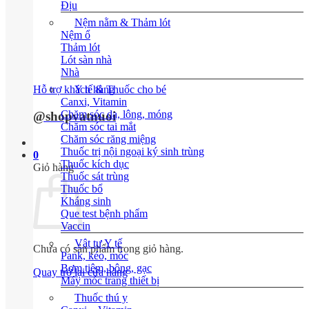
Địu
Nệm nằm & Thảm lót
Nệm ổ
Thảm lót
Lót sàn nhà
Nhà
Hỗ trợ khách hàng
Y tế & Thuốc cho bé
Canxi, Vitamin
Chăm sóc da, lông, móng
@shopvatnuoi
Chăm sóc tai mắt
Chăm sóc răng miệng
Thuốc trị nội ngoại ký sinh trùng
0
Thuốc kích dục
Giỏ hàng
Thuốc sát trùng
Thuốc bổ
Kháng sinh
Que test bệnh phẩm
Vaccin
Vật tư Y tế
Chưa có sản phẩm trong giỏ hàng.
Pank, kéo, móc
Bơm tiêm, bông, gạc
Quay trở lại cửa hàng
Máy móc trang thiết bị
Thuốc thú y