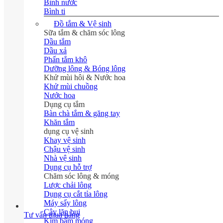
Bình nước
Bình ti
Đồ tắm & Vệ sinh
Sữa tắm & chăm sóc lông
Dầu tắm
Dầu xả
Phấn tắm khô
Dưỡng lông & Bóng lông
Khử mùi hôi & Nước hoa
Khử mùi chuồng
Nước hoa
Dụng cụ tắm
Bàn chà tắm & găng tay
Khăn tắm
dụng cụ vệ sinh
Khay vệ sinh
Chậu vệ sinh
Nhà vệ sinh
Dụng cụ hỗ trợ
Chăm sóc lông & móng
Lược chải lông
Dụng cụ cắt tỉa lông
Máy sấy lông
Cây lăn bụi
Tư vấn mua hàng
Kìm bấm móng