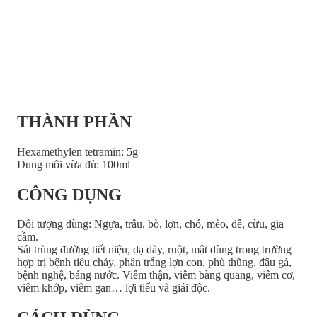
THÀNH PHẦN
Hexamethylen tetramin: 5g
Dung môi vừa đủ: 100ml
CÔNG DỤNG
Đối tượng dùng: Ngựa, trâu, bò, lợn, chó, mèo, dê, cừu, gia
cầm.
Sát trùng đường tiết niệu, dạ dày, ruột, mật dùng trong trường
hợp trị bệnh tiêu chảy, phân trắng lợn con, phù thũng, đậu gà,
bệnh nghệ, báng nước. Viêm thận, viêm bàng quang, viêm cơ,
viêm khớp, viêm gan… lợi tiểu và giải độc.