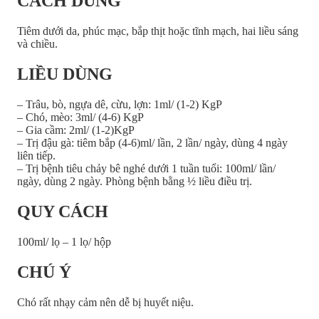
CÁCH DÙNG
Tiêm dưới da, phúc mạc, bắp thịt hoặc tĩnh mạch, hai liều sáng
và chiều.
LIỀU DÙNG
– Trâu, bò, ngựa dê, cừu, lợn: 1ml/ (1-2) KgP
– Chó, mèo: 3ml/ (4-6) KgP
– Gia cầm: 2ml/ (1-2)KgP
– Trị đậu gà: tiêm bắp (4-6)ml/ lần, 2 lần/ ngày, dùng 4 ngày
liên tiếp.
– Trị bệnh tiêu chảy bê nghé dưới 1 tuần tuổi: 100ml/ lần/
ngày, dùng 2 ngày. Phòng bệnh bằng ½ liều điều trị.
QUY CÁCH
100ml/ lọ – 1 lọ/ hộp
CHÚ Ý
Chó rất nhạy cảm nên dễ bị huyết niệu.