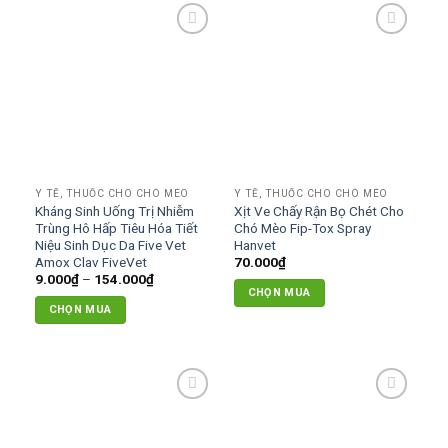
Add to
Add to
wishlist
wishlist
Y TẾ, THUỐC CHO CHÓ MÈO
Y TẾ, THUỐC CHO CHÓ MÈO
Kháng Sinh Uống Trị Nhiễm
Xịt Ve Chấy Rận Bọ Chét Cho
Trùng Hô Hấp Tiêu Hóa Tiết
Chó Mèo Fip-Tox Spray
Niệu Sinh Dục Da Five Vet
Hanvet
Amox Clav FiveVet
70.000
₫
Khoảng
9.000
₫
–
154.000
₫
giá:
CHỌN MUA
từ
CHỌN MUA
9.000₫
đến
Sản
154.000₫
phẩm
này
có
Add to
Add to
nhiều
wishlist
wishlist
biến