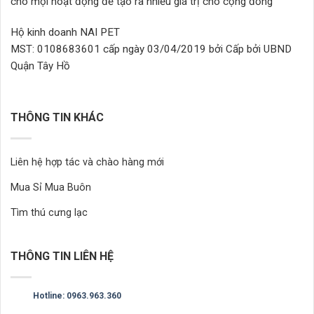
trang
cho mọi hoạt động để tạo ra nhiều giá trị cho cộng đồng
trang
sản
sản
phẩm
Hộ kinh doanh NAI PET
phẩm
MST: 0108683601 cấp ngày 03/04/2019 bởi Cấp bởi UBND
Quận Tây Hồ
THÔNG TIN KHÁC
Liên hệ hợp tác và chào hàng mới
Mua Sỉ Mua Buôn
Tìm thú cưng lạc
THÔNG TIN LIÊN HỆ
Hotline: 0963.963.360