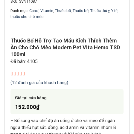
SKU:
SVNT1087
Danh mục:
Canxi, Vitamin
,
Thuốc bổ
,
Thuốc bổ
,
Thuốc thú y
,
Y tế,
thuốc cho chó mèo
Thuốc Bổ Hỗ Trợ Tạo Máu Kích Thích Thèm
Ăn Cho Chó Mèo Modern Pet Vita Hemo TSD
100ml
Đã bán: 4105
5.00
12
trên 5
(
12
đánh giá của khách hàng)
dựa trên
đánh giá
Giá tại cửa hàng
152.000
₫
– Bổ sung vào chế độ ăn uống ở chó và mèo để ngăn
ngừa thiếu hụt sắt, đồng, acid amin và vitamin nhóm B