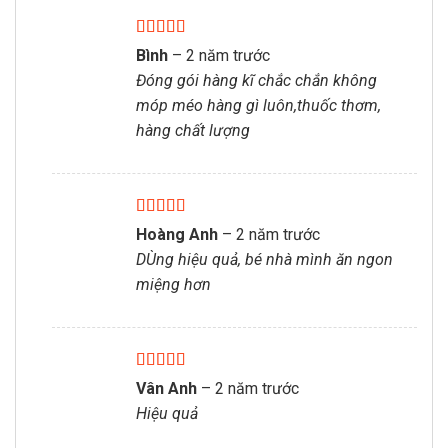
Được xếp
Bình
–
2 năm trước
hạng
5
5 sao
Đóng gói hàng kĩ chắc chắn không
móp méo hàng gì luôn,thuốc thơm,
hàng chất lượng
Được xếp
Hoàng Anh
–
2 năm trước
hạng
5
5 sao
DÙng hiệu quả, bé nhà mình ăn ngon
miệng hơn
Được xếp
Vân Anh
–
2 năm trước
hạng
5
5 sao
Hiệu quả