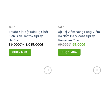
thể.
Các
tùy
chọn
có
SALE
SALE
thể
Thuốc Xịt Diệt Rận Bọ Chét
Xịt Trị Viêm Nang Lông Viêm
được
Kiến Gián Hantox Spray
Da Nấm Da Micona Spray
chọn
HanVet
Vemedim Chai
Khoảng
Giá
Giá
36.000
₫
–
1.015.000
₫
69.000
₫
65.000
₫
trên
giá:
gốc
hiện
trang
từ
là:
tại
CHỌN MUA
CHỌN MUA
36.000₫
69.000₫.
là:
sản
đến
65.000₫.
Sản
phẩm
1.015.000₫
phẩm
này
có
Add to
Add to
nhiều
wishlist
wishlist
biến
thể.
Các
tùy
chọn
có