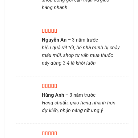
hàng nhanh
Được xếp
Nguyễn An
–
3 năm trước
hạng
5
5 sao
hiệu quả rất tốt, bé nhà mình bị chảy
máu mũi, shop tư vấn mua thuốc
này dùng 3-4 là khỏi luôn
Được xếp
Hùng Anh
–
3 năm trước
hạng
5
5 sao
Hàng chuẩn, giao hàng nhanh hơn
dự kiến, nhận hàng rất ưng ý