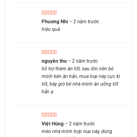
Được xếp
Phương Nhi
–
2 năm trước
hạng
5
5 sao
hiệu quả
Được xếp
nguyễn thu
–
2 năm trước
hạng
5
5 sao
hỗ trợ thèm ăn tốt, sau ốm nên bé
mình kén ăn hẳn, mua loại này cực kì
tốt, bây giờ bé nhà mình ăn uống tốt
hẳn ạ
Được xếp
Việt Hùng
–
2 năm trước
hạng
5
5 sao
mèo nhà mình hợp loại này, dùng