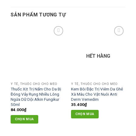
SẢN PHẨM TƯƠNG TỰ
Add to
Add to
wishlist
wishlist
HẾT HÀNG
Y TẾ, THUỐC CHO CHÓ MÈO
Y TẾ, THUỐC CHO CHÓ MÈO
Thuốc Xịt Trị Nấm Cho Da Bị
Kem Bôi Đặc Trị Viêm Da Ghẻ
Đóng Vảy Rụng Nhiều Lông
Xà Mâu Cho Vật Nuôi Anti
Ngứa Dữ Dội Alkin Fungikur
Derm Vemedim
50ml
35.400
₫
84.000
₫
CHỌN MUA
CHỌN MUA