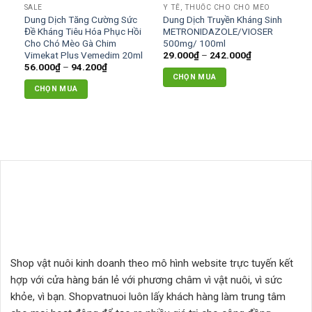
SALE
Y TẾ, THUỐC CHO CHÓ MÈO
thể
Dung Dịch Tăng Cường Sức
Dung Dịch Truyền Kháng Sinh
được
Đề Kháng Tiêu Hóa Phục Hồi
METRONIDAZOLE/VIOSER
chọn
Cho Chó Mèo Gà Chim
500mg/ 100ml
Khoảng
Vimekat Plus Vemedim 20ml
29.000
₫
–
242.000
₫
trên
giá:
Khoảng
56.000
₫
–
94.200
₫
trang
từ
giá:
CHỌN MUA
29.000₫
từ
sản
CHỌN MUA
đến
Sản
56.000₫
phẩm
242.000₫
đến
Sản
phẩm
94.200₫
phẩm
này
này
có
có
nhiều
nhiều
biến
biến
thể.
thể.
Các
Các
tùy
tùy
chọn
chọn
có
có
thể
Shop vật nuôi kinh doanh theo mô hình website trực tuyến kết
thể
được
hợp với cửa hàng bán lẻ với phương châm vì vật nuôi, vì sức
được
chọn
chọn
khỏe, vì bạn. Shopvatnuoi luôn lấy khách hàng làm trung tâm
trên
trên