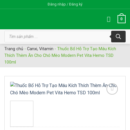
Bỏ
Đăng nhập / Đăng ký
qua
nội
0
dung
Tìm
kiếm
sản
phẩm
Trang chủ
-
Canxi, Vitamin
-
Thuốc Bổ Hỗ Trợ Tạo Máu Kích
Thích Thèm Ăn Cho Chó Mèo Modern Pet Vita Hemo TSD
100ml
Add to
wishlist