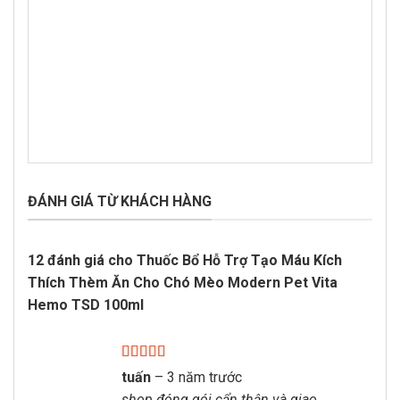
ĐÁNH GIÁ TỪ KHÁCH HÀNG
12 đánh giá cho
Thuốc Bổ Hỗ Trợ Tạo Máu Kích
Thích Thèm Ăn Cho Chó Mèo Modern Pet Vita
Hemo TSD 100ml
Được xếp
tuấn
–
3 năm trước
hạng
5
5 sao
shop đóng gói cẩn thận và giao