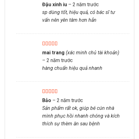
Được xếp
Đậu xinh iu
–
2 năm trước
hạng
5
5 sao
sp dùng tốt, hiệu quả, có bác sĩ tư
vấn nên yên tâm hơn hẳn
Được xếp
mai trang
(xác minh chủ tài khoản)
hạng
5
5 sao
–
2 năm trước
hàng chuẩn hiệu quả nhanh
Được xếp
Bảo
–
2 năm trước
hạng
5
5 sao
Sản phẩm rất ok, giúp bé cún nhà
mình phục hồi nhanh chóng và kích
thích sự thèm ăn sau bệnh