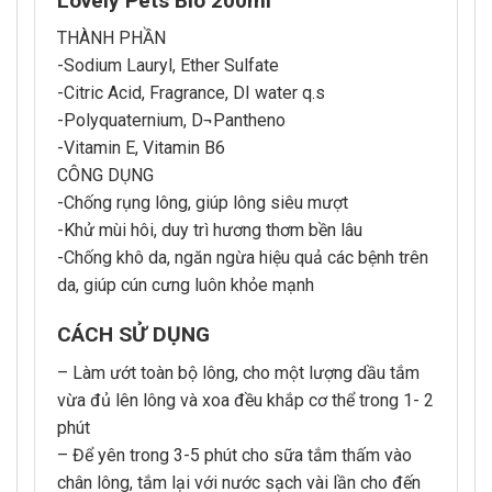
Lovely Pets Bio 200ml
THÀNH PHẦN
-Sodium Lauryl, Ether Sulfate
-Citric Acid, Fragrance, DI water q.s
-Polyquaternium, D¬Pantheno
-Vitamin E, Vitamin B6
CÔNG DỤNG
-Chống rụng lông, giúp lông siêu mượt
-Khử mùi hôi, duy trì hương thơm bền lâu
-Chống khô da, ngăn ngừa hiệu quả các bệnh trên
da, giúp cún cưng luôn khỏe mạnh
CÁCH SỬ DỤNG
– Làm ướt toàn bộ lông, cho một lượng dầu tắm
vừa đủ lên lông và xoa đều khắp cơ thể trong 1- 2
phút
– Để yên trong 3-5 phút cho sữa tắm thấm vào
chân lông, tắm lại với nước sạch vài lần cho đến