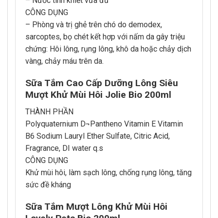
– Nước tinh khiết vừa đủ
CÔNG DỤNG
– Phòng và trị ghẻ trên chó do demodex,
sarcoptes, bọ chét kết hợp với nấm da gây triệu
chứng: Hôi lông, rụng lông, khô da hoặc chảy dịch
vàng, chảy máu trên da.
Sữa Tắm Cao Cấp Dưỡng Lông Siêu
Mượt Khử Mùi Hôi Jolie Bio 200ml
THÀNH PHẦN
Polyquaternium D¬Pantheno Vitamin E Vitamin
B6 Sodium Lauryl Ether Sulfate, Citric Acid,
Fragrance, DI water q.s
CÔNG DỤNG
Khử mùi hôi, làm sạch lông, chống rụng lông, tăng
sức đề kháng
Sữa Tắm Mượt Lông Khử Mùi Hôi