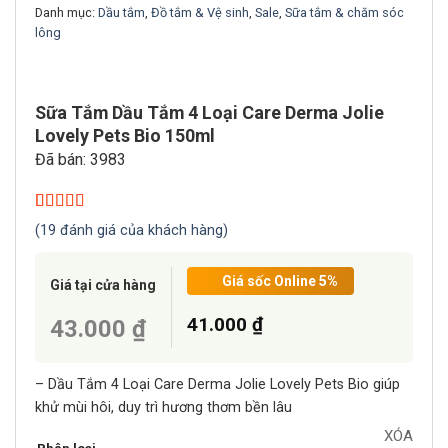
Danh mục:
Dầu tắm
,
Đồ tắm & Vệ sinh
,
Sale
,
Sữa tắm & chăm sóc
lông
Sữa Tắm Dầu Tắm 4 Loại Care Derma Jolie
Lovely Pets Bio 150ml
Đã bán: 3983
5.00
19
trên 5
(
19
đánh giá của khách hàng)
dựa trên
đánh giá
Giá sốc Online
5%
Giá tại cửa hàng
41.000 ₫
43.000 ₫
– Dầu Tắm 4 Loại Care Derma Jolie Lovely Pets Bio giúp
khử mùi hôi, duy trì hương thơm bền lâu
XÓA