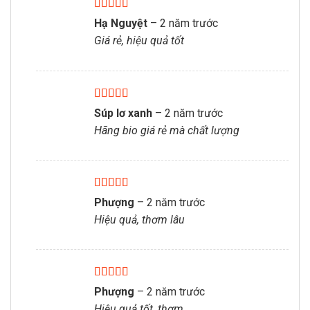
Được xếp
Hạ Nguyệt
–
2 năm trước
hạng
5
5 sao
Giá rẻ, hiệu quả tốt
Được xếp
Súp lơ xanh
–
2 năm trước
hạng
5
5 sao
Hãng bio giá rẻ mà chất lượng
Được xếp
Phượng
–
2 năm trước
hạng
5
5 sao
Hiệu quả, thơm lâu
Được xếp
Phượng
–
2 năm trước
hạng
5
5 sao
Hiệu quả tốt, thơm