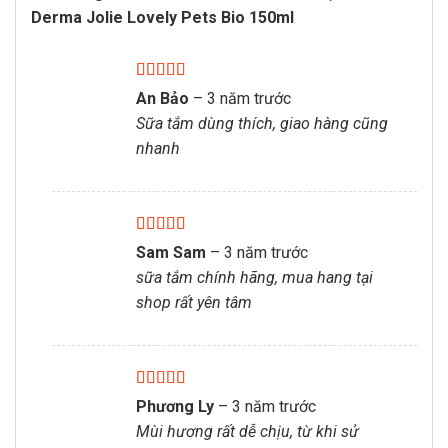
Derma Jolie Lovely Pets Bio 150ml
Được xếp
An Bảo
–
3 năm trước
hạng
5
5 sao
Sữa tắm dùng thích, giao hàng cũng
nhanh
Được xếp
Sam Sam
–
3 năm trước
hạng
5
5 sao
sữa tắm chính hãng, mua hang tại
shop rất yên tâm
Được xếp
Phương Ly
–
3 năm trước
hạng
5
5 sao
Mùi hương rất dễ chịu, từ khi sử