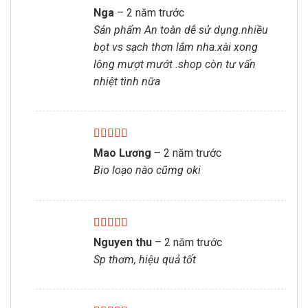
Được xếp
Nga
–
2 năm trước
hạng
5
5 sao
Sản phẩm An toàn dễ sử dụng.nhiều
bọt vs sạch thơn lắm nha.xài xong
lông mượt mướt .shop còn tư vấn
nhiệt tình nữa
Được xếp
Mao Lương
–
2 năm trước
hạng
5
5 sao
Bio loạo nào cũmg oki
Được xếp
Nguyen thu
–
2 năm trước
hạng
5
5 sao
Sp thơm, hiệu quả tốt