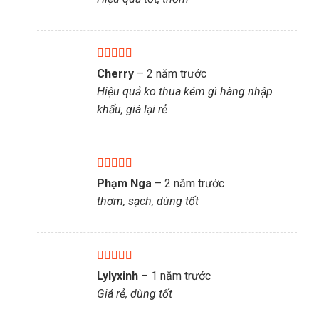
Được xếp
Cherry
–
2 năm trước
hạng
5
5 sao
Hiệu quả ko thua kém gì hàng nhập
khẩu, giá lại rẻ
Được xếp
Phạm Nga
–
2 năm trước
hạng
5
5 sao
thơm, sạch, dùng tốt
Được xếp
Lylyxinh
–
1 năm trước
hạng
5
5 sao
Giá rẻ, dùng tốt