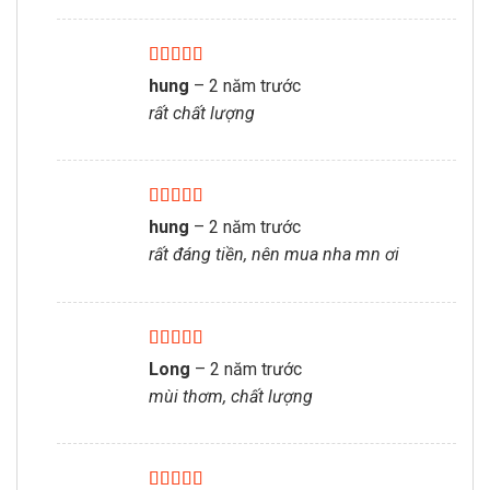
Được xếp
hung
–
2 năm trước
hạng
5
5 sao
rất chất lượng
Được xếp
hung
–
2 năm trước
hạng
5
5 sao
rất đáng tiền, nên mua nha mn ơi
Được xếp
Long
–
2 năm trước
hạng
5
5 sao
mùi thơm, chất lượng