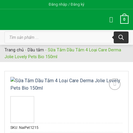
Bỏ
Đăng nhập / Đăng ký
qua
nội
0
dung
Tìm
kiếm
sản
phẩm
Trang chủ
-
Dầu tắm
-
Sữa Tắm Dầu Tắm 4 Loại Care Derma
Jolie Lovely Pets Bio 150ml
Add to
wishlist
SKU:
NaiPet1215