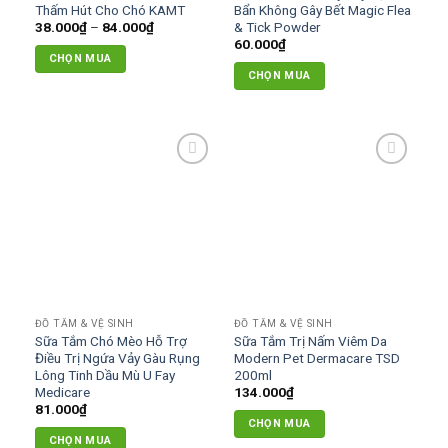
được
được
Thấm Hút Cho Chó KAMT
Bẩn Không Gây Bết Magic Flea
chọn
chọn
Khoảng
38.000
₫
–
84.000
₫
& Tick Powder
giá:
60.000
₫
trên
trên
từ
CHỌN MUA
38.000₫
trang
trang
CHỌN MUA
đến
Sản
sản
sản
84.000₫
phẩm
phẩm
phẩm
này
có
nhiều
Add to
Add to
biến
wishlist
wishlist
thể.
Các
tùy
chọn
có
thể
ĐỒ TẮM & VỆ SINH
ĐỒ TẮM & VỆ SINH
được
Sữa Tắm Chó Mèo Hỗ Trợ
Sữa Tắm Trị Nấm Viêm Da
chọn
Điều Trị Ngứa Vảy Gàu Rụng
Modern Pet Dermacare TSD
Lông Tinh Dầu Mù U Fay
200ml
trên
Medicare
134.000
₫
trang
81.000
₫
sản
CHỌN MUA
phẩm
CHỌN MUA