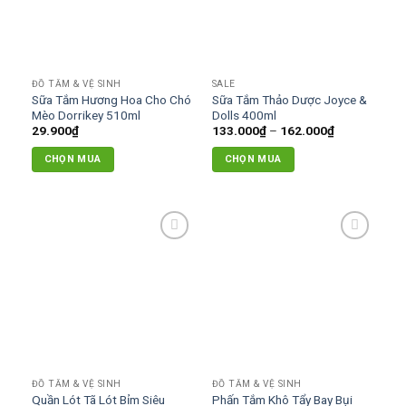
Các
tùy
chọn
có
ĐỒ TẮM & VỆ SINH
SALE
thể
Sữa Tắm Hương Hoa Cho Chó
Sữa Tắm Thảo Dược Joyce &
được
Mèo Dorrikey 510ml
Dolls 400ml
chọn
Khoảng
29.900
₫
133.000
₫
–
162.000
₫
giá:
trên
từ
CHỌN MUA
CHỌN MUA
133.000₫
trang
đến
Sản
Sản
sản
162.000₫
phẩm
phẩm
phẩm
này
này
có
có
Add to
Add to
nhiều
nhiều
wishlist
wishlist
biến
biến
thể.
thể.
Các
Các
tùy
tùy
chọn
chọn
có
có
ĐỒ TẮM & VỆ SINH
ĐỒ TẮM & VỆ SINH
thể
thể
Quần Lót Tã Lót Bỉm Siêu
Phấn Tắm Khô Tẩy Bay Bụi