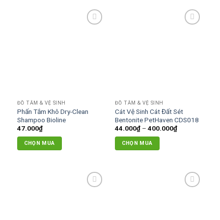
Add to
Add to
wishlist
wishlist
ĐỒ TẮM & VỆ SINH
ĐỒ TẮM & VỆ SINH
Phấn Tắm Khô Dry-Clean
Cát Vệ Sinh Cát Đất Sét
Shampoo Bioline
Bentonite PetHaven CDS018
Khoảng
47.000
₫
44.000
₫
–
400.000
₫
giá:
từ
CHỌN MUA
CHỌN MUA
44.000₫
đến
Sản
400.000₫
phẩm
này
có
Add to
Add to
nhiều
wishlist
wishlist
biến
thể.