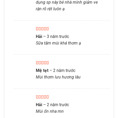
dụng sp này bé nhà mình giảm ve
rận rõ rệt luôn ạ
Được xếp
Hải
–
3 năm trước
hạng
5
5 sao
Sữa tắm mùi khá thơm ạ
Được xếp
Mệ tẹt
–
2 năm trước
hạng
5
5 sao
Mùi thơm lưu hương lâu
Được xếp
Hải
–
2 năm trước
hạng
5
5 sao
Mùi ổn nha mn