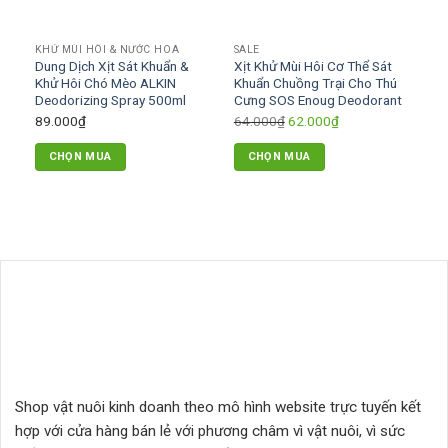
chọn
có
có
thể
KHỬ MÙI HÔI & NƯỚC HOA
SALE
thể
được
Dung Dịch Xịt Sát Khuẩn &
Xịt Khử Mùi Hôi Cơ Thể Sát
được
chọn
Khử Hôi Chó Mèo ALKIN
Khuẩn Chuồng Trại Cho Thú
chọn
Deodorizing Spray 500ml
Cưng SOS Enoug Deodorant
trên
trên
Giá
Giá
89.000
₫
64.000
₫
62.000
₫
trang
trang
gốc
hiện
sản
CHỌN MUA
CHỌN MUA
sản
là:
tại
phẩm
phẩm
64.000₫.
là:
62.000₫.
Shop vật nuôi kinh doanh theo mô hình website trực tuyến kết
hợp với cửa hàng bán lẻ với phương châm vì vật nuôi, vì sức