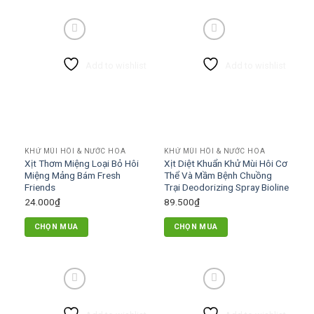
phẩm
này
660.000₫
này
có
có
nhiều
nhiều
biến
Add to wishlist
Add to wishlist
biến
thể.
thể.
Các
Các
tùy
tùy
chọn
chọn
có
có
thể
KHỬ MÙI HÔI & NƯỚC HOA
KHỬ MÙI HÔI & NƯỚC HOA
thể
được
Xịt Thơm Miệng Loại Bỏ Hôi
Xịt Diệt Khuẩn Khử Mùi Hôi Cơ
được
chọn
Miệng Mảng Bám Fresh
Thể Và Mầm Bệnh Chuồng
chọn
Friends
Trại Deodorizing Spray Bioline
trên
trên
24.000
₫
89.500
₫
trang
trang
sản
CHỌN MUA
CHỌN MUA
sản
phẩm
phẩm