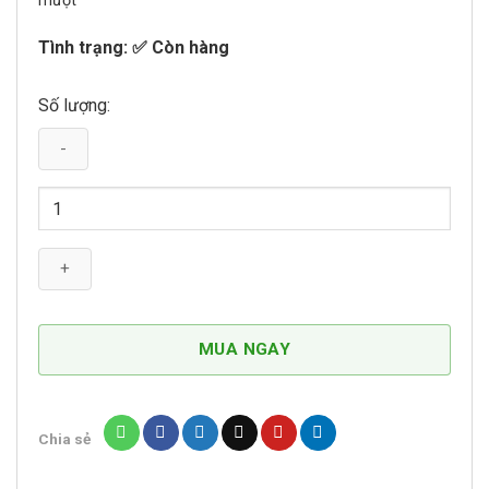
mượt
Tình trạng: ✅ Còn hàng
Số lượng:
Nước
Hoa
Khử
Mùi
Thơm
Lâu
Freshy
MUA NGAY
Thái
Lan
số
Chia sẻ
lượng