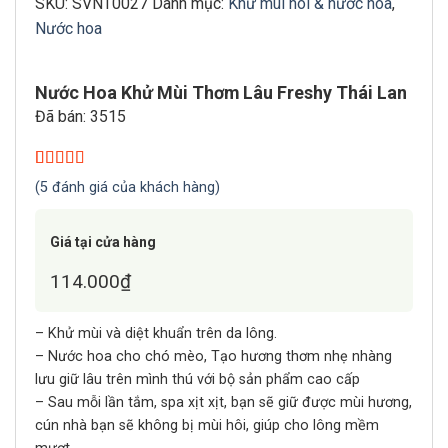
SKU:
SVNT0027
Danh mục:
Khử mùi hôi & nước hoa
,
Nước hoa
Nước Hoa Khử Mùi Thơm Lâu Freshy Thái Lan
Đã bán: 3515
5.00
5
trên 5
(
5
đánh giá của khách hàng)
dựa trên
đánh giá
Giá tại cửa hàng
114.000
₫
– Khử mùi và diệt khuẩn trên da lông.
– Nước hoa cho chó mèo, Tạo hương thơm nhẹ nhàng
lưu giữ lâu trên mình thú với bộ sản phẩm cao cấp
– Sau mỗi lần tắm, spa xịt xịt, bạn sẽ giữ được mùi hương,
cún nhà bạn sẽ không bị mùi hôi, giúp cho lông mềm