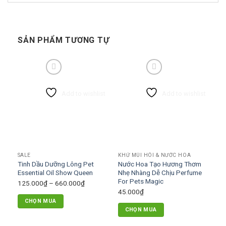
SẢN PHẨM TƯƠNG TỰ
Add to wishlist
Add to wishlist
SALE
KHỬ MÙI HÔI & NƯỚC HOA
Tinh Dầu Dưỡng Lông Pet
Nước Hoa Tạo Hương Thơm
Essential Oil Show Queen
Nhẹ Nhàng Dễ Chịu Perfume
For Pets Magic
Khoảng
125.000
₫
–
660.000
₫
45.000
₫
giá:
CHỌN MUA
từ
CHỌN MUA
Sản
125.000₫
Sản
phẩm
đến