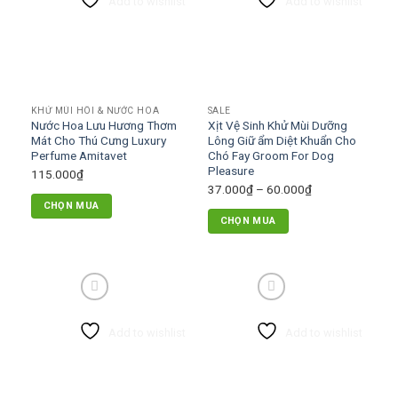
Add to wishlist
Add to wishlist
KHỬ MÙI HÔI & NƯỚC HOA
SALE
Nước Hoa Lưu Hương Thơm
Xịt Vệ Sinh Khử Mùi Dưỡng
Mát Cho Thú Cưng Luxury
Lông Giữ ẩm Diệt Khuẩn Cho
Perfume Amitavet
Chó Fay Groom For Dog
Pleasure
115.000
₫
Khoảng
37.000
₫
–
60.000
₫
CHỌN MUA
giá:
CHỌN MUA
từ
Sản
Sản
37.000₫
phẩm
phẩm
đến
này
này
60.000₫
có
có
nhiều
nhiều
biến
Add to wishlist
Add to wishlist
biến
thể.
thể.
Các
Các
tùy
tùy
chọn