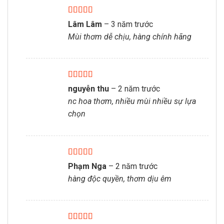
Được xếp
Lâm Lâm
–
3 năm trước
hạng
5
5 sao
Mùi thơm dễ chịu, hàng chính hãng
Được xếp
nguyễn thu
–
2 năm trước
hạng
5
5 sao
nc hoa thơm, nhiều mùi nhiều sự lựa
chọn
Được xếp
Phạm Nga
–
2 năm trước
hạng
5
5 sao
hàng độc quyền, thơm dịu êm