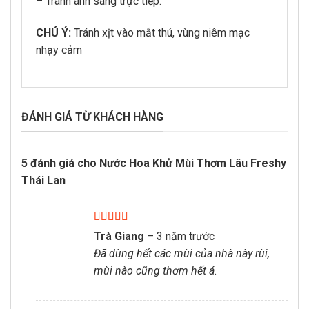
– Tránh ánh sáng trực tiếp.
CHÚ Ý:
Tránh xịt vào mắt thú, vùng niêm mạc
nhạy cảm
ĐÁNH GIÁ TỪ KHÁCH HÀNG
5 đánh giá cho
Nước Hoa Khử Mùi Thơm Lâu Freshy
Thái Lan
Được xếp
Trà Giang
–
3 năm trước
hạng
5
5 sao
Đã dùng hết các mùi của nhà này rùi,
mùi nào cũng thơm hết á.