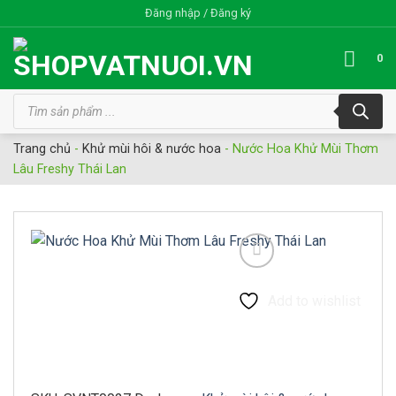
Bỏ
Đăng nhập / Đăng ký
qua
nội
0
dung
Tìm
kiếm
sản
phẩm
Trang chủ
-
Khử mùi hôi & nước hoa
-
Nước Hoa Khử Mùi Thơm
Lâu Freshy Thái Lan
Add to wishlist