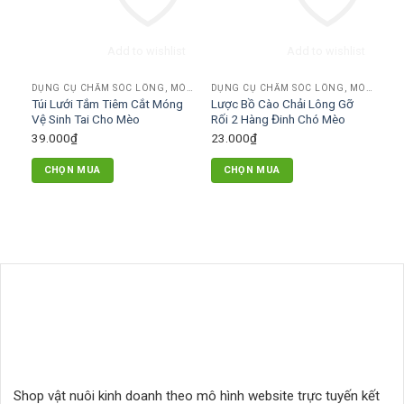
Add to wishlist
Add to wishlist
DỤNG CỤ CHĂM SÓC LÔNG, MÓNG
DỤNG CỤ CHĂM SÓC LÔNG, MÓNG
Túi Lưới Tắm Tiêm Cắt Móng
Lược Bồ Cào Chải Lông Gỡ
Vệ Sinh Tai Cho Mèo
Rối 2 Hàng Đinh Chó Mèo
39.000
₫
23.000
₫
CHỌN MUA
CHỌN MUA
Shop vật nuôi kinh doanh theo mô hình website trực tuyến kết