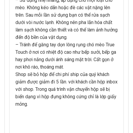
– Sử dụng nhẹ nhàng, áp dụng cho mọi loại chó
mèo. Không kéo dãn hoặc đè các vật nặng lên
trên. Sau mỗi lần sử dụng bạn có thể rửa sạch
dưới vòi nước lạnh. Không nên pha lẫn hóa chất
làm sạch không cần thiết và có thể làm ảnh hưởng
đến độ bền của vật dụng.
– Tránh để găng tay dọn lông rụng chó mèo True
Touch ở nơi có nhiệt độ cao như bếp sưởi, bếp ga
hay phơi nắng dưới ánh sáng mặt trời. Cất gọn ở
nơi khô ráo, thoáng mát.
Shop sẽ bỏ hộp để chi phí ship của quý khách
giảm được giảm đi 5 lần. với khách cần hộp inbox
với shop. Trong quá trình vận chuyển hộp sẽ bị
biến dạng vì hộp đựng không cứng chỉ là lớp giấy
mỏng.