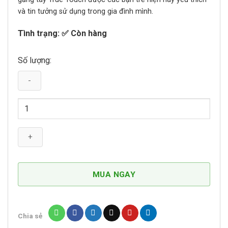
và tin tưởng sử dụng trong gia đình mình.
Tình trạng: ✅ Còn hàng
Số lượng:
Găng
Tay
Chải
Lông
Chó
Mèo
TrueTouch
MUA NGAY
số
lượng
Chia sẻ