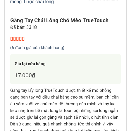
móng
,
Lược chải lông
Găng Tay Chải Lông Chó Mèo TrueTouch
Đã bán: 3318
5.00
6
trên 5
(
6
đánh giá của khách hàng)
dựa trên
đánh giá
Giá tại cửa hàng
17.000
₫
Găng tay lấy lông TrueTouch được thiết kế mô phỏng
dạng bàn tay với đầu chải bằng cao su mềm, bạn chỉ cần
âu yếm vuốt ve chú mèo dễ thương của mình và tay kia
kéo nhẹ trên bề mặt lông là toàn bộ những sợi lông ngắn
sẽ được giữ lại gọn gàng và sạch sẽ nhờ lực hút tĩnh điện.
Dễ sử dụng, hiệu quả nhanh chóng, tức thì chính vì vậy
găng tay True Touch được các bạn trẻ hiện nay yêu thích