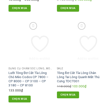
giá:
gốc
hiện
CHỌN MUA
CHỌN MUA
từ
là:
tại
Sản
98.000₫
3.120.000₫.
là:
phẩm
đến
2.900.000₫
này
350.000₫
có
nhiều
biến
thể.
Các
tùy
Add to wishlist
Add to wishlist
chọn
có
DỤNG CỤ CHĂM SÓC LÔNG, MÓNG
SALE
thể
Lưỡi Tông Đơ Cắt Tỉa Lông
Tông Đơ Cắt Tỉa Lông Chân
được
Chó Mèo Codos CP 7800 –
Lông Tai Lông Quanh Mắt Thú
chọn
CP 8000 – CP 3100 – CP
Cưng TDCT001
3180 – CP 8100
trên
Giá
Giá
118.000
₫
103.000
₫
133.000
₫
trang
gốc
hiện
CHỌN MUA
sản
là:
tại
CHỌN MUA
phẩm
118.000₫.
là:
103.000₫.