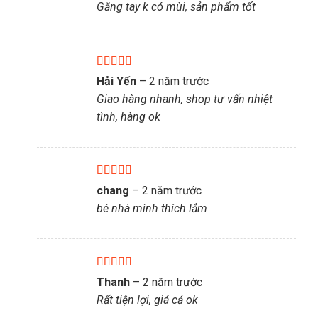
Găng tay k có mùi, sản phẩm tốt
Được xếp
Hải Yến
–
2 năm trước
hạng
5
5 sao
Giao hàng nhanh, shop tư vấn nhiệt
tình, hàng ok
Được xếp
chang
–
2 năm trước
hạng
5
5 sao
bé nhà mình thích lắm
Được xếp
Thanh
–
2 năm trước
hạng
5
5 sao
Rất tiện lợi, giá cả ok