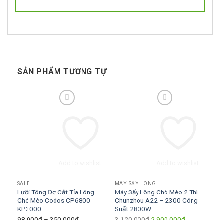
SẢN PHẨM TƯƠNG TỰ
Add to wishlist
Add to wishlist
SALE
MÁY SẤY LÔNG
Lưỡi Tông Đơ Cắt Tỉa Lông
Máy Sấy Lông Chó Mèo 2 Thì
Chó Mèo Codos CP6800
Chunzhou A22 – 2300 Công
KP3000
Suất 2800W
Khoảng
Giá
Giá
98.000
₫
–
350.000
₫
3.120.000
₫
2.900.000
₫