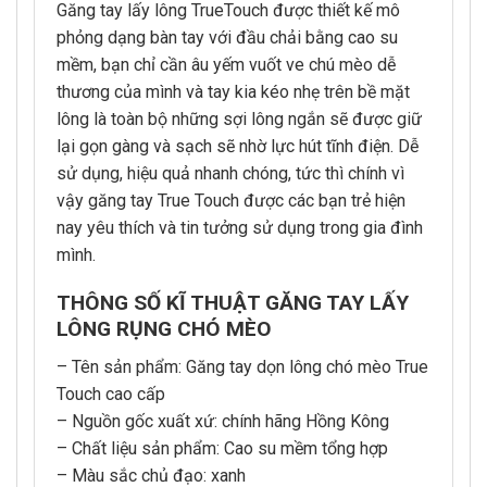
Găng tay lấy lông TrueTouch được thiết kế mô
phỏng dạng bàn tay với đầu chải bằng cao su
mềm, bạn chỉ cần âu yếm vuốt ve chú mèo dễ
thương của mình và tay kia kéo nhẹ trên bề mặt
lông là toàn bộ những sợi lông ngắn sẽ được giữ
lại gọn gàng và sạch sẽ nhờ lực hút tĩnh điện. Dễ
sử dụng, hiệu quả nhanh chóng, tức thì chính vì
vậy găng tay True Touch được các bạn trẻ hiện
nay yêu thích và tin tưởng sử dụng trong gia đình
mình.
THÔNG SỐ KĨ THUẬT GĂNG TAY LẤY
LÔNG RỤNG CHÓ MÈO
– Tên sản phẩm: Găng tay dọn lông chó mèo True
Touch cao cấp
– Nguồn gốc xuất xứ: chính hãng Hồng Kông
– Chất liệu sản phẩm: Cao su mềm tổng hợp
– Màu sắc chủ đạo: xanh