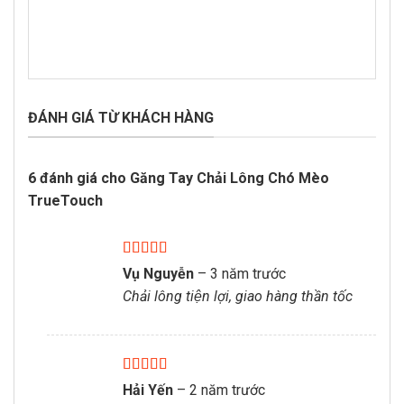
ĐÁNH GIÁ TỪ KHÁCH HÀNG
6 đánh giá cho
Găng Tay Chải Lông Chó Mèo
TrueTouch
Được xếp
Vụ Nguyễn
–
3 năm trước
hạng
5
5 sao
Chải lông tiện lợi, giao hàng thần tốc
Được xếp
Hải Yến
–
2 năm trước
hạng
5
5 sao