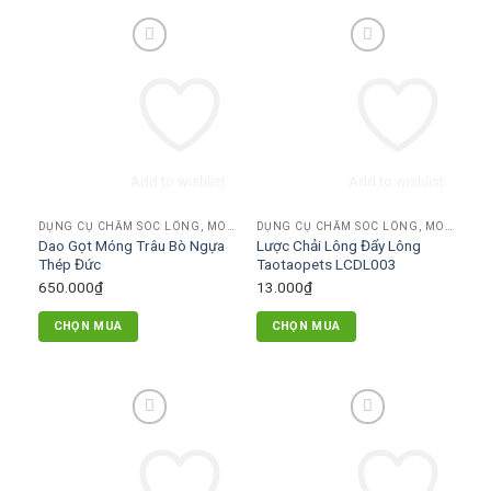
Add to wishlist
Add to wishlist
DỤNG CỤ CHĂM SÓC LÔNG, MÓNG
DỤNG CỤ CHĂM SÓC LÔNG, MÓNG
Dao Gọt Móng Trâu Bò Ngựa
Lược Chải Lông Đẩy Lông
Thép Đức
Taotaopets LCDL003
650.000
₫
13.000
₫
CHỌN MUA
CHỌN MUA