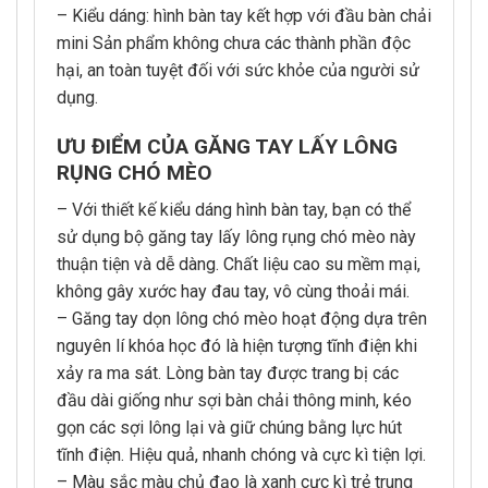
– Kiểu dáng: hình bàn tay kết hợp với đầu bàn chải
mini Sản phẩm không chưa các thành phần độc
hại, an toàn tuyệt đối với sức khỏe của người sử
dụng.
ƯU ĐIỂM CỦA GĂNG TAY LẤY LÔNG
RỤNG CHÓ MÈO
– Với thiết kế kiểu dáng hình bàn tay, bạn có thể
sử dụng bộ găng tay lấy lông rụng chó mèo này
thuận tiện và dễ dàng. Chất liệu cao su mềm mại,
không gây xước hay đau tay, vô cùng thoải mái.
– Găng tay dọn lông chó mèo hoạt động dựa trên
nguyên lí khóa học đó là hiện tượng tĩnh điện khi
xảy ra ma sát. Lòng bàn tay được trang bị các
đầu dài giống như sợi bàn chải thông minh, kéo
gọn các sợi lông lại và giữ chúng bằng lực hút
tĩnh điện. Hiệu quả, nhanh chóng và cực kì tiện lợi.
– Màu sắc màu chủ đạo là xanh cực kì trẻ trung