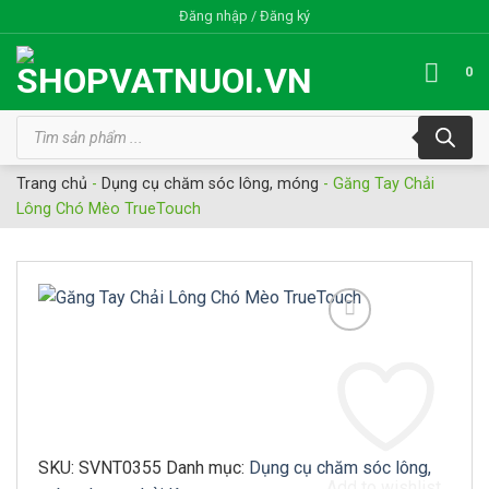
Bỏ
Đăng nhập / Đăng ký
qua
nội
0
dung
Tìm
kiếm
sản
phẩm
Trang chủ
-
Dụng cụ chăm sóc lông, móng
-
Găng Tay Chải
Lông Chó Mèo TrueTouch
SKU:
SVNT0355
Danh mục:
Dụng cụ chăm sóc lông,
Add to wishlist