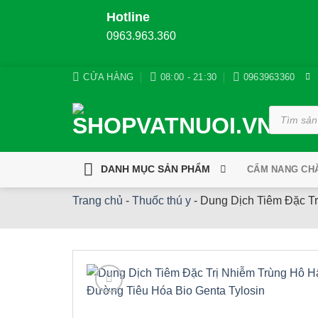
Hotline
0963.963.360
Bỏ
CỬA HÀNG
08:00 - 21:30
0963963360
qua
nội
Tìm
kiếm
dung
sản
phẩm
DANH MỤC SẢN PHẨM
CẨM NANG CH
Trang chủ
-
Thuốc thú y
-
Dung Dịch Tiêm Đặc Tr