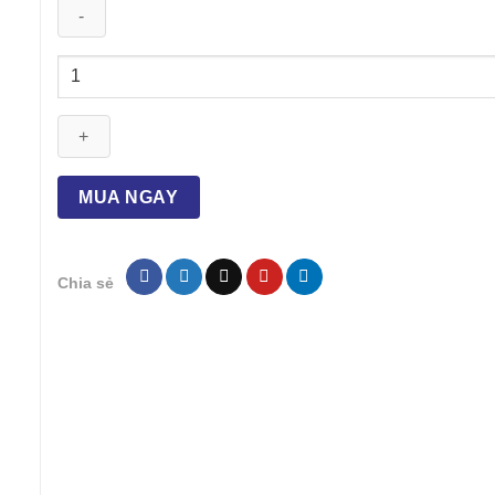
Dung
Dịch
Tiêm
Đặc
Trị
Nhiễm
MUA NGAY
Trùng
Hô
Hấp
Chia sẻ
Đường
Tiêu
Hóa
Bio
Genta
Tylosin
số
lượng