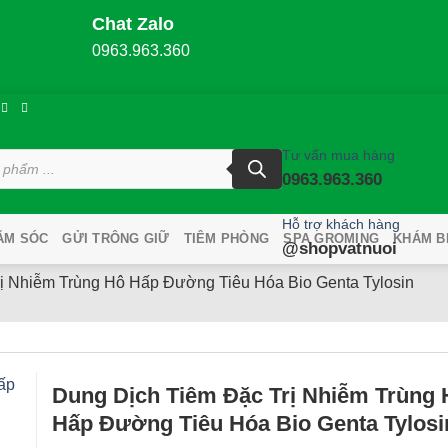
Chat Zalo
0963.963.360
Tư vấn mua hàng
0963.963.360
Hỗ trợ khách hàng
ĂM SÓC
GỬI TRÔNG GIỮ
TIÊM PHÒNG
SPA GROMING
KHÁM B
@shopvatnuoi
ị Nhiễm Trùng Hô Hấp Đường Tiêu Hóa Bio Genta Tylosin
Dung Dịch Tiêm Đặc Trị Nhiễm Trùng 
Hấp Đường Tiêu Hóa Bio Genta Tylosi