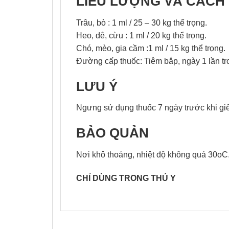
LIỀU LƯỢNG VÀ CÁCH
Trâu, bò : 1 ml / 25 – 30 kg thể trọng.
Heo, dê, cừu : 1 ml / 20 kg thể trọng.
Chó, mèo, gia cầm :1 ml / 15 kg thể trọng.
Đường cấp thuốc: Tiêm bắp, ngày 1 lần tr
LƯU Ý
Ngưng sử dụng thuốc 7 ngày trước khi giết
BẢO QUẢN
Nơi khô thoáng, nhiệt độ không quá 30oC
CHỈ DÙNG TRONG THÚ Y