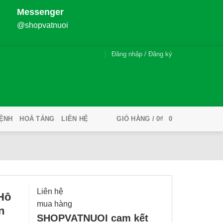
Messenger
@shopvatnuoi
Đăng nhập / Đăng ký
ỆNH
HOẢ TÁNG
LIÊN HỆ
GIỎ HÀNG /
0
₫
0
Liên hệ
Hô
mua hàng
n
SHOPVATNUOI cam kết