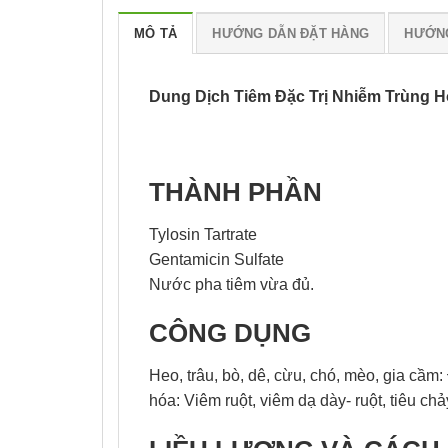
MÔ TẢ
HƯỚNG DẪN ĐẶT HÀNG
HƯỚNG
Dung Dịch Tiêm Đặc Trị Nhiễm Trùng H
THÀNH PHẦN
Tylosin Tartrate
Gentamicin Sulfate
Nước pha tiêm vừa đủ.
CÔNG DỤNG
Heo, trâu, bò, dê, cừu, chó, mèo, gia cầm
hóa: Viêm ruột, viêm dạ dày- ruột, tiêu c