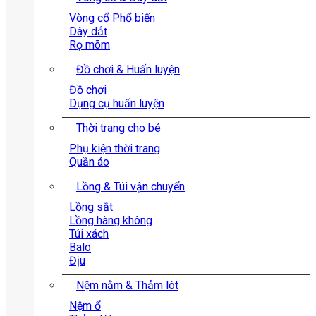
Vòng cổ
Dây dắt
Rọ mõm
Đồ chơi & Huấn luyện
Đồ chơi
Dụng cụ huấn luyện
Thời trang cho bé
Phụ kiện thời trang
Quần áo
Lồng & Túi vận chuyển
Lồng sắt
Lồng hàng không
Túi xách
Balo
Địu
Nệm nằm & Thảm lót
Nệm ổ