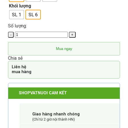
Khối lượng
SL 1
SL 6
Số lượng:
Cát
Vệ
Sinh
Mua ngay
Cát
Đậu
Chia sẻ
Nành
Natural
Liên hệ
mua hàng
Tofu
Cat
Litter
CatsMe
SHOPVATNUOI CAM KẾT
Premium
7L
số
lượng
Giao hàng nhanh chóng
(Chỉ từ 2 giờ nội thành HN)