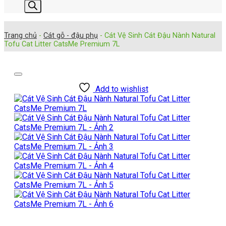
kiếm
sản
phẩm
Trang chủ
-
Cát gỗ - đậu phụ
-
Cát Vệ Sinh Cát Đậu Nành Natural
Tofu Cat Litter CatsMe Premium 7L
Add to wishlist