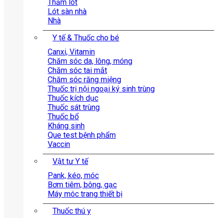
Thảm lót
Lót sàn nhà
Nhà
Y tế & Thuốc cho bé
Canxi, Vitamin
Chăm sóc da, lông, móng
Chăm sóc tai mắt
Chăm sóc răng miệng
Thuốc trị nội ngoại ký sinh trùng
Thuốc kích dục
Thuốc sát trùng
Thuốc bổ
Kháng sinh
Que test bệnh phẩm
Vaccin
Vật tư Y tế
Pank, kéo, móc
Bơm tiêm, bông, gạc
Máy móc trang thiết bị
Thuốc thú y