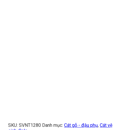
SKU:
SVNT1280
Danh mục:
Cát gỗ - đậu phụ
,
Cát vệ