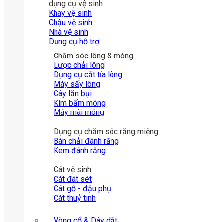
dụng cụ vệ sinh
Khay vệ sinh
Chậu vệ sinh
Nhà vệ sinh
Dụng cụ hỗ trợ
Chăm sóc lông & móng
Lược chải lông
Dụng cụ cắt tỉa lông
Máy sấy lông
Cây lăn bụi
Kìm bấm móng
Máy mài móng
Dụng cụ chăm sóc răng miệng
Bàn chải đánh răng
Kem đánh răng
Cát vệ sinh
Cát đát sét
Cát gỗ - đậu phụ
Cát thuỷ tinh
Vòng cổ & Dây dắt