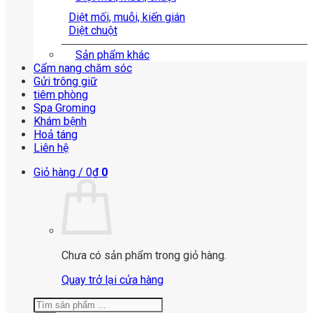
Diệt mối, muỗi, kiến gián
Diệt chuột
Sản phẩm khác
Cẩm nang chăm sóc
Gửi trông giữ
tiêm phòng
Spa Groming
Khám bệnh
Hoả táng
Liên hệ
Giỏ hàng /
0
₫
0
Chưa có sản phẩm trong giỏ hàng.
Quay trở lại cửa hàng
Tìm