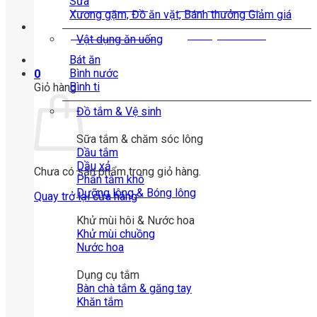
phẩm
Sữa
Tư vấn mua hàng
Hỗ trợ khách hàng
Xương gặm, Đồ ăn vặt, Bánh thưởng
0963.963.360
@shopvatnuoi
Vật dụng ăn uống
Bát ăn
Bình nước
0
Bình ti
Giỏ hàng
Đồ tắm & Vệ sinh
Sữa tắm & chăm sóc lông
Dầu tắm
Dầu xả
Chưa có sản phẩm trong giỏ hàng.
Phấn tắm khô
Dưỡng lông & Bóng lông
Quay trở lại cửa hàng
Khử mùi hôi & Nước hoa
Khử mùi chuồng
Nước hoa
Dụng cụ tắm
Bàn chà tắm & găng tay
Khăn tắm