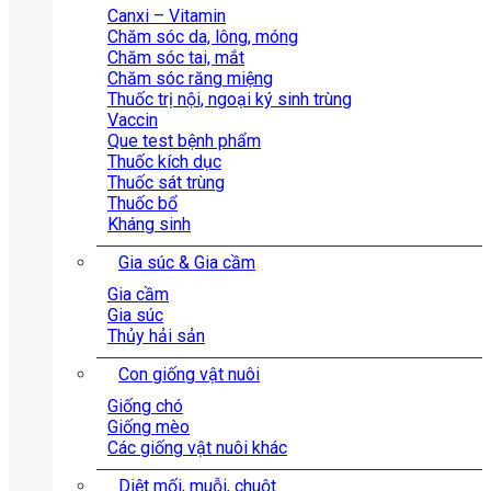
Canxi – Vitamin
Chăm sóc da, lông, móng
Chăm sóc tai, mắt
Chăm sóc răng miệng
Thuốc trị nội, ngoại ký sinh trùng
Vaccin
Que test bệnh phẩm
Thuốc kích dục
Thuốc sát trùng
Thuốc bổ
Kháng sinh
Gia súc & Gia cầm
Gia cầm
Gia súc
Thủy hải sản
Con giống vật nuôi
Giống chó
Giống mèo
Các giống vật nuôi khác
Diệt mối, muỗi, chuột