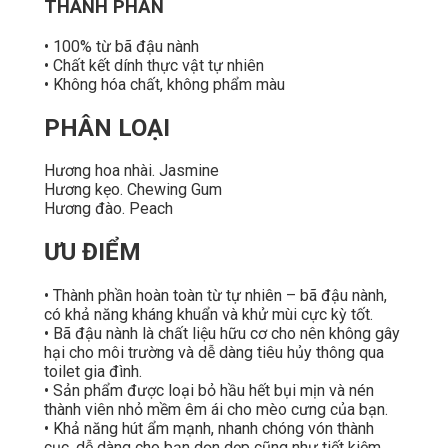
THÀNH PHẦN
• 100% từ bã đậu nành
• Chất kết dính thực vật tự nhiên
• Không hóa chất, không phẩm màu
PHÂN LOẠI
Hương hoa nhài. Jasmine
Hương kẹo. Chewing Gum
Hương đào. Peach
ƯU ĐIỂM
• Thành phần hoàn toàn từ tự nhiên – bã đậu nành,
có khả năng kháng khuẩn và khử mùi cực kỳ tốt.
• Bã đậu nành là chất liệu hữu cơ cho nên không gây
hại cho môi trường và dễ dàng tiêu hủy thông qua
toilet gia đình.
• Sản phẩm được loại bỏ hầu hết bụi mịn và nén
thành viên nhỏ mềm êm ái cho mèo cưng của bạn.
• Khả năng hút ẩm mạnh, nhanh chóng vón thành
cục, dễ dàng cho bạn dọn dẹp cũng như tiết kiệm