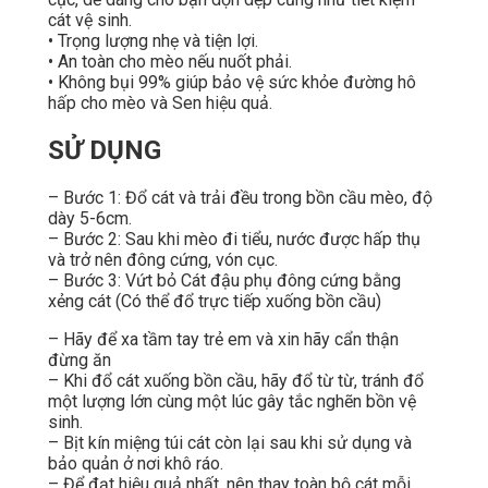
cát vệ sinh.
• Trọng lượng nhẹ và tiện lợi.
• An toàn cho mèo nếu nuốt phải.
• Không bụi 99% giúp bảo vệ sức khỏe đường hô
hấp cho mèo và Sen hiệu quả.
SỬ DỤNG
– Bước 1: Đổ cát và trải đều trong bồn cầu mèo, độ
dày 5-6cm.
– Bước 2: Sau khi mèo đi tiểu, nước được hấp thụ
và trở nên đông cứng, vón cục.
– Bước 3: Vứt bỏ Cát đậu phụ đông cứng bằng
xẻng cát (Có thể đổ trực tiếp xuống bồn cầu)
– Hãy để xa tầm tay trẻ em và xin hãy cẩn thận
đừng ăn
– Khi đổ cát xuống bồn cầu, hãy đổ từ từ, tránh đổ
một lượng lớn cùng một lúc gây tắc nghẽn bồn vệ
sinh.
– Bịt kín miệng túi cát còn lại sau khi sử dụng và
bảo quản ở nơi khô ráo.
– Để đạt hiệu quả nhất, nên thay toàn bộ cát mỗi