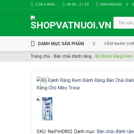
Bỏ
CỬA HÀNG
08:00 - 21:30
0963963360
qua
nội
Tìm
kiếm
dung
sản
phẩm
DANH MỤC SẢN PHẨM
CẨM NANG CH
Trang chủ
-
Bàn chải đánh răng
-
Bộ Đánh Răng Kem 
Add to wishli
SKU:
NaiPet0802
Danh mục:
Bàn chải đánh răn