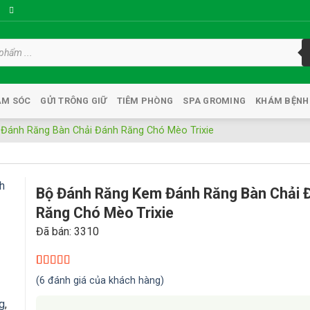
ĂM SÓC
GỬI TRÔNG GIỮ
TIÊM PHÒNG
SPA GROMING
KHÁM BỆNH
Đánh Răng Bàn Chải Đánh Răng Chó Mèo Trixie
Bộ Đánh Răng Kem Đánh Răng Bàn Chải 
Răng Chó Mèo Trixie
Đã bán: 3310
st
5.00
6
trên 5
(
6
đánh giá của khách hàng)
dựa trên
đánh giá
g
,