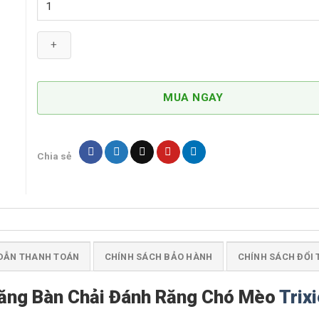
Bộ
Đánh
Răng
Kem
Đánh
Răng
MUA NGAY
Bàn
Chải
Đánh
Răng
Chia sẻ
Chó
Mèo
Trixie
số
lượng
DẪN THANH TOÁN
CHÍNH SÁCH BẢO HÀNH
CHÍNH SÁCH ĐỔI 
ăng Bàn Chải Đánh Răng Chó Mèo
Trix