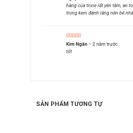
hạng
5
5 sao
hàng của trixie rất yên tâm, an 
trong kem đánh răng nên bé nhà 
Được xếp
Kim Ngân
–
2 năm trước
hạng
5
5 sao
tốt
SẢN PHẨM TƯƠNG TỰ