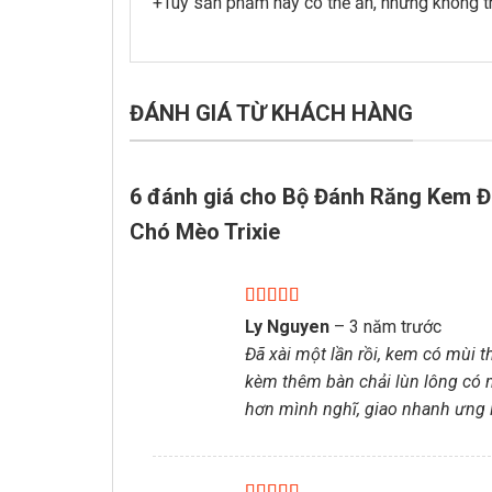
+Tuy sản phẩm này có thể ăn, nhưng không thể
ĐÁNH GIÁ TỪ KHÁCH HÀNG
6 đánh giá cho
Bộ Đánh Răng Kem Đ
Chó Mèo Trixie
Được xếp
Ly Nguyen
–
3 năm trước
hạng
5
5 sao
Đã xài một lần rồi, kem có mùi t
kèm thêm bàn chải lùn lông có 
hơn mình nghĩ, giao nhanh ưng 