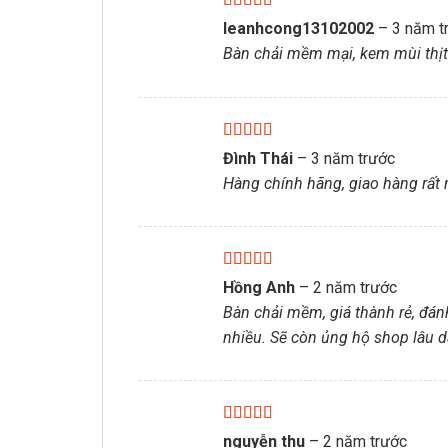
Được xếp
leanhcong13102002
–
3 năm t
hạng
5
5 sao
Bàn chải mềm mại, kem mùi thị
Được xếp
Đình Thái
–
3 năm trước
hạng
5
5 sao
Hàng chính hãng, giao hàng rất
Được xếp
Hồng Anh
–
2 năm trước
hạng
5
5 sao
Bàn chải mềm, giá thành rẻ, đán
nhiều. Sẽ còn ủng hộ shop lâu d
Được xếp
nguyễn thu
–
2 năm trước