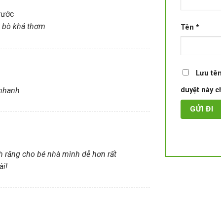
rước
t bò khá thơm
Tên
*
Lưu tên
 nhanh
duyệt này ch
h răng cho bé nhà mình dễ hơn rất
ài!