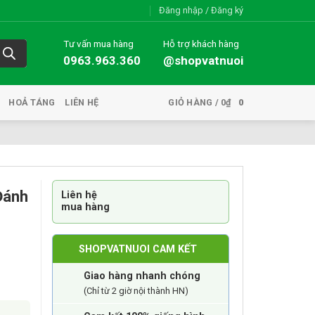
Đăng nhập / Đăng ký
Tư vấn mua hàng
Hỗ trợ khách hàng
0963.963.360
@shopvatnuoi
HOẢ TÁNG
LIÊN HỆ
GIỎ HÀNG /
0
₫
0
Đánh
Liên hệ
mua hàng
SHOPVATNUOI CAM KẾT
Giao hàng nhanh chóng
(Chỉ từ 2 giờ nội thành HN)