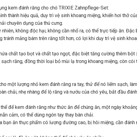
dụng kem đánh răng cho chó TRIXIE Zahnpflege-Set:
 thành hiệu quả, duy trì vệ sinh khoang miệng, khiến hơi thở của
hải chuyên dụng của thú cưng.
 nhiên, không độc hại, không cần nhổ ra, có thể trực tiếp ăn. Đặ
 tránh mảng bám trên răng tốt hơn; có lợi khi duy trì vệ sinh k
ứa chất tạo bọt và chất tạo ngọt, đặc biệt tăng cường thêm bột 
 sạch răng, đồng thời loại bỏ mùi lạ trong khoang miệng, còn cói 
cho một lượng nhỏ kem đánh răng ra tay, thử để nó liếm sạch, là
n chải, nhẹ nhàng để lộ răng và nướu của chó yêu, bắt đầu đánh
 thể để kem đánh răng như thức ăn để chúng ăn, một ngày khoảng 
ẫn cảm, có thể dùng ngón tay thay bàn chải.
a bạn ăn thực phẩm có lượng đường cao, bị hôi miệng, cần đánh 