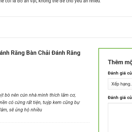
 coi là đồ ăn vặt, không thể để chó yêu ăn nhiều.
ánh Răng Bàn Chải Đánh Răng
Thêm mộ
Đánh giá c
hịt bò nên cún nhà mình thích lắm cơ,
Đánh giá c
mền có cứng rất tiện, tuýp kem cũng bự
lắm, sẽ ủng hộ nhiều