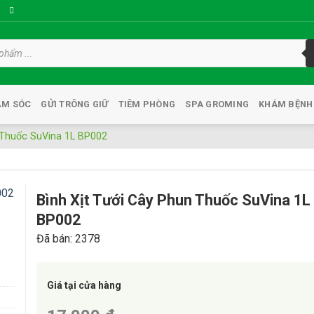
ĂM SÓC
GỬI TRÔNG GIỮ
TIÊM PHÒNG
SPA GROMING
KHÁM BỆNH
 Thuốc SuVina 1L BP002
Bình Xịt Tưới Cây Phun Thuốc SuVina 1L
BP002
Đã bán: 2378
Giá tại cửa hàng