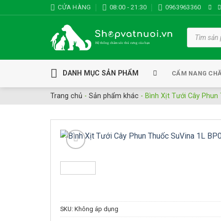
Bỏ
CỬA HÀNG
08:00 - 21:30
0963963360
qua
nội
Tìm
kiếm
dung
sản
phẩm
DANH MỤC SẢN PHẨM
CẨM NANG CH
Trang chủ
-
Sản phẩm khác
-
Bình Xịt Tưới Cây Phun
SKU:
Không áp dụng