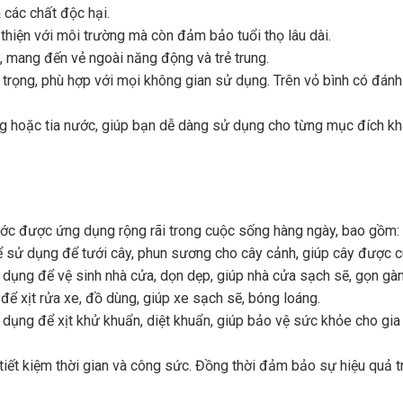
các chất độc hại.
thiện với môi trường mà còn đảm bảo tuổi thọ lâu dài.
, mang đến vẻ ngoài năng động và trẻ trung.
ng trọng, phù hợp với mọi không gian sử dụng. Trên vỏ bình có đán
ng hoặc tia nước, giúp bạn dễ dàng sử dụng cho từng mục đích khác
nước được ứng dụng rộng rãi trong cuộc sống hàng ngày, bao gồm:
hể sử dụng để tưới cây, phun sương cho cây cảnh, giúp cây được c
sử dụng để vệ sinh nhà cửa, dọn dẹp, giúp nhà cửa sạch sẽ, gọn gà
 để xịt rửa xe, đồ dùng, giúp xe sạch sẽ, bóng loáng.
sử dụng để xịt khử khuẩn, diệt khuẩn, giúp bảo vệ sức khỏe cho gia
tiết kiệm thời gian và công sức. Đồng thời đảm bảo sự hiệu quả t