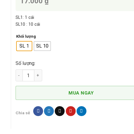
17.000 ₫
t
SL1: 1 cái
SL10 : 10 cái
Khối lượng
SL 1
SL 10
Số lượng:
Bình Xịt Tưới Cây Phun Thuốc SuVina 1L BP002 số lượng
MUA NGAY
Chia sẻ