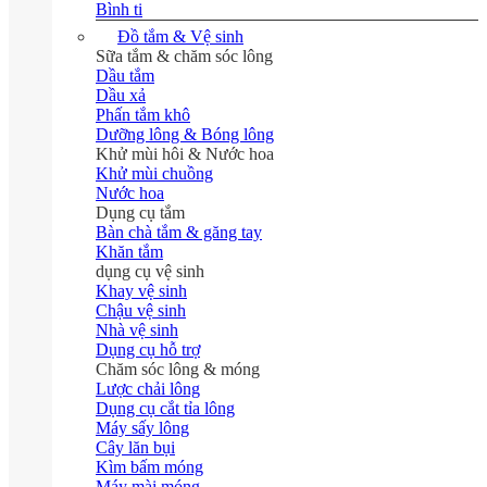
Bình ti
Đồ tắm & Vệ sinh
Sữa tắm & chăm sóc lông
Dầu tắm
Dầu xả
Phấn tắm khô
Dưỡng lông & Bóng lông
Khử mùi hôi & Nước hoa
Khử mùi chuồng
Nước hoa
Dụng cụ tắm
Bàn chà tắm & găng tay
Khăn tắm
dụng cụ vệ sinh
Khay vệ sinh
Chậu vệ sinh
Nhà vệ sinh
Dụng cụ hỗ trợ
Chăm sóc lông & móng
Lược chải lông
Dụng cụ cắt tỉa lông
Máy sấy lông
Cây lăn bụi
Kìm bấm móng
Máy mài móng