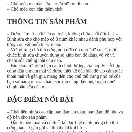
– Chó mèo mẹ mất sữa, ko đủ sữa nuôi con.
– Chó mèo con cần thêm chất.
THÔNG TIN SẢN PHẨM
– Được làm từ chất liệu an toàn, không chứa chất độc hại. –
Bình sữa cho chó mèo có 3 núm khác nhau dành phù hợp với
từng con vật nuôi khác nhau.
– Với những chú thú cưng non nớt còn nhớ “sữa mẹ”, một
chiếc bình sữa chuyên dụng sẽ giúp bạn dễ dàng vỗ về và
chăm sóc chúng thật chu đáo.
– Bình sữa rời giúp bạn canh chỉnh lượng sữa hợp lý kết hợp
cùng đầu ti mềm mại và được thiết kế đặc biệt để tạo cảm giác
thoải mái và gần gũi, mang đến cho chú thú cưng nhỏ bé của
bạn sự nâng niu và chăm sóc dịu dàng đầy ngọt ngào như
chính bầu sữa của mẹ.
ĐẶC ĐIỂM NỔI BẬT
– Chất liệu nhựa cao cấp bảo đảm an toàn, bảo đảm độ nhẹ và
độ bền cho sản phẩm.
– Đầu ti mềm mại và có thiết kế đặc biệt dành riêng cho thú
cưng, tạo sự gần gũi và thoải mái khi bú.