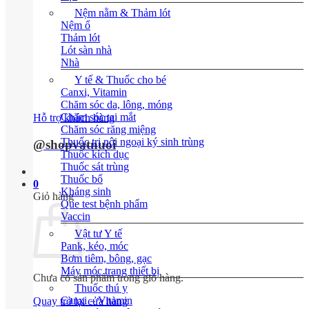
Nệm nằm & Thảm lót
Nệm ổ
Thảm lót
Lót sàn nhà
Nhà
Y tế & Thuốc cho bé
Canxi, Vitamin
Chăm sóc da, lông, móng
Chăm sóc tai mắt
Hỗ trợ khách hàng
Chăm sóc răng miệng
Thuốc trị nội ngoại ký sinh trùng
@shopvatnuoi
Thuốc kích dục
Thuốc sát trùng
Thuốc bổ
0
Kháng sinh
Giỏ hàng
Que test bệnh phẩm
Vaccin
Vật tư Y tế
Pank, kéo, móc
Bơm tiêm, bông, gạc
Máy móc trang thiết bị
Chưa có sản phẩm trong giỏ hàng.
Thuốc thú y
Canxi – Vitamin
Quay trở lại cửa hàng