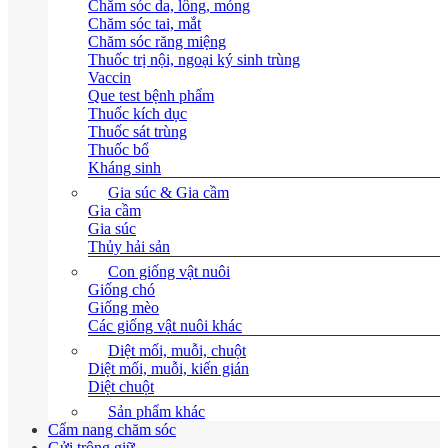
Chăm sóc da, lông, móng
Chăm sóc tai, mắt
Chăm sóc răng miệng
Thuốc trị nội, ngoại ký sinh trùng
Vaccin
Que test bệnh phẩm
Thuốc kích dục
Thuốc sát trùng
Thuốc bổ
Kháng sinh
Gia súc & Gia cầm
Gia cầm
Gia súc
Thủy hải sản
Con giống vật nuôi
Giống chó
Giống mèo
Các giống vật nuôi khác
Diệt mối, muỗi, chuột
Diệt mối, muỗi, kiến gián
Diệt chuột
Sản phẩm khác
Cẩm nang chăm sóc
Gửi trông giữ