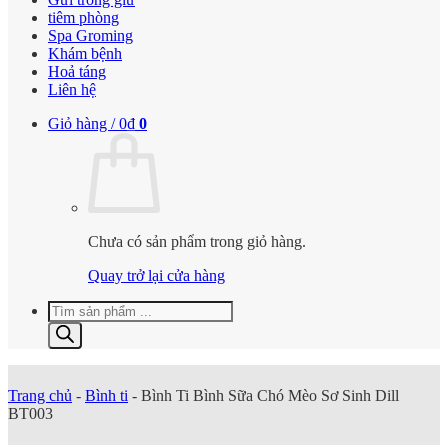
tiêm phòng
Spa Groming
Khám bệnh
Hoả táng
Liên hệ
Giỏ hàng /
0
₫
0
Chưa có sản phẩm trong giỏ hàng.
Quay trở lại cửa hàng
Tìm
kiếm
sản
phẩm
Trang chủ
-
Bình ti
-
Bình Ti Bình Sữa Chó Mèo Sơ Sinh Dill
BT003