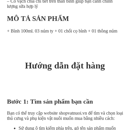
– Có vạch chia chi tiết trên thân bình giúp bạn canh chỉnh
lượng sữa hợp lý
MÔ TẢ SẢN PHẨM
+ Bình 100ml. 03 núm ty + 01 chổi cọ bình + 01 thông núm
Hướng dẫn đặt hàng
Bước 1: Tìm sản phẩm bạn cần
Bạn có thể truy cập website shopvatnuoi.vn để tìm và chọn loại
thú cưng và phụ kiện vật nuôi muốn mua bằng nhiều cách:
Sử dụng ô tìm kiếm phía trên, gõ tên sản phẩm muốn