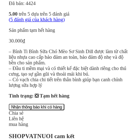
Đã bán: 4424
5.00
trên 5 dựa trên
5
đánh giá
(
5
đánh giá của khách hàng)
Sản phẩm tạm hết hàng
30.000
₫
– Bình Ti Bình Sữa Chó Mèo Sơ Sinh Dill được làm từ chất
liệu nhựa cao cấp bảo đảm an toàn, bảo đảm độ nhẹ và độ
bền cho sản phẩm.
– Đầu ti mềm mại và có thiết kế đặc biệt dành riêng cho thú
cưng, tạo sự gần gũi và thoải mái khi bú.
– Có vạch chia chi tiết trên thân bình giúp bạn canh chỉnh
lượng sữa hợp lý
Tình trạng: ❎ Tạm hết hàng
Nhận thông báo khi có hàng
Chia sẻ
Liên hệ
mua hàng
SHOPVATNUOI cam kết