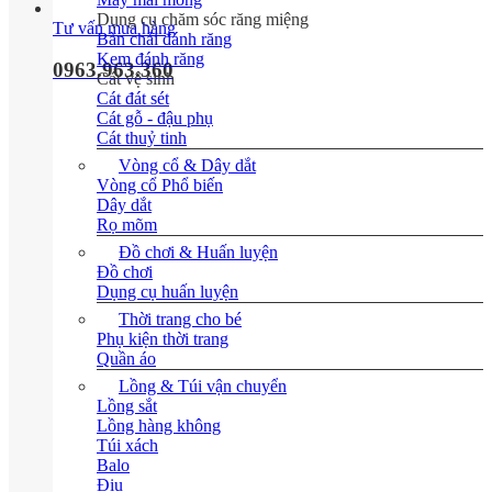
Dụng cụ chăm sóc răng miệng
Tư vấn mua hàng
Bàn chải đánh răng
Kem đánh răng
0963.963.360
Cát vệ sinh
Cát đát sét
Cát gỗ - đậu phụ
Cát thuỷ tinh
Vòng cổ & Dây dắt
Vòng cổ
Dây dắt
Rọ mõm
Đồ chơi & Huấn luyện
Đồ chơi
Dụng cụ huấn luyện
Thời trang cho bé
Phụ kiện thời trang
Quần áo
Lồng & Túi vận chuyển
Lồng sắt
Lồng hàng không
Túi xách
Balo
Địu