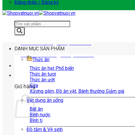
Đăng nhập / Đăng ký
Tìm
kiếm
sản
phẩm
Tư vấn mua hàng
Hỗ trợ khách hàng
DANH MỤC SẢN PHẨM
0963.963.360
@shopvatnuoi
Thức ăn
Thức ăn hạt
Thức ăn tươi
0
Thức ăn ướt
Sữa
Giỏ hàng
Xương gặm, Đồ ăn vặt, Bánh thưởng
Vật dụng ăn uống
Bát ăn
Bình nước
Bình ti
Đồ tắm & Vệ sinh