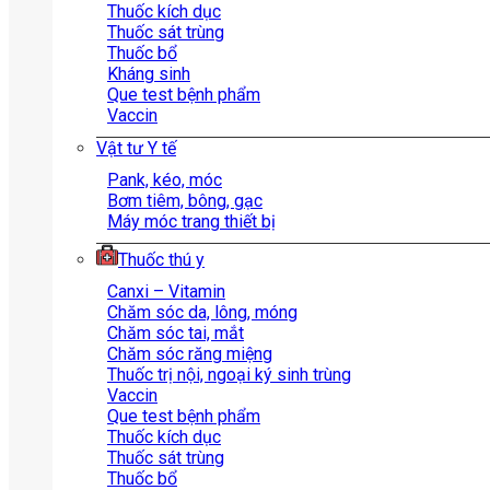
Thuốc kích dục
Thuốc sát trùng
Thuốc bổ
Kháng sinh
Que test bệnh phẩm
Vaccin
Vật tư Y tế
Pank, kéo, móc
Bơm tiêm, bông, gạc
Máy móc trang thiết bị
Thuốc thú y
Canxi – Vitamin
Chăm sóc da, lông, móng
Chăm sóc tai, mắt
Chăm sóc răng miệng
Thuốc trị nội, ngoại ký sinh trùng
Vaccin
Que test bệnh phẩm
Thuốc kích dục
Thuốc sát trùng
Thuốc bổ