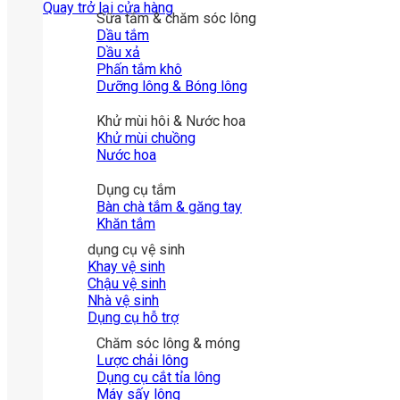
Quay trở lại cửa hàng
Sữa tắm & chăm sóc lông
Dầu tắm
Dầu xả
Phấn tắm khô
Dưỡng lông & Bóng lông
Khử mùi hôi & Nước hoa
Khử mùi chuồng
Nước hoa
Dụng cụ tắm
Bàn chà tắm & găng tay
Khăn tắm
dụng cụ vệ sinh
Khay vệ sinh
Chậu vệ sinh
Nhà vệ sinh
Dụng cụ hỗ trợ
Chăm sóc lông & móng
Lược chải lông
Dụng cụ cắt tỉa lông
Máy sấy lông