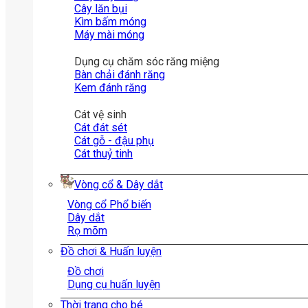
Cây lăn bụi
Kìm bấm móng
Máy mài móng
Dụng cụ chăm sóc răng miệng
Bàn chải đánh răng
Kem đánh răng
Cát vệ sinh
Cát đát sét
Cát gỗ - đậu phụ
Cát thuỷ tinh
Vòng cổ & Dây dắt
Vòng cổ
Dây dắt
Rọ mõm
Đồ chơi & Huấn luyện
Đồ chơi
Dụng cụ huấn luyện
Thời trang cho bé