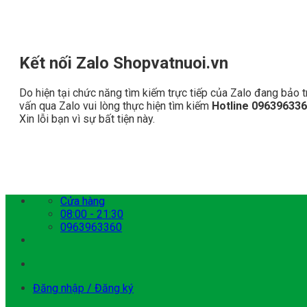
Kết nối Zalo Shopvatnuoi.vn
Do hiện tại chức năng tìm kiếm trực tiếp của Zalo đang bảo tr
vấn qua Zalo vui lòng thực hiện tìm kiếm
Hotline 09639633
Xin lỗi bạn vì sự bất tiện này.
Bỏ
Cửa hàng
qua
08:00 - 21:30
nội
0963963360
dung
Đăng nhập / Đăng ký