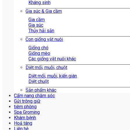
Kháng sinh
Gia súc & Gia cầm
Gia cầm
Gia súc
Thủy hải sản
Con giống vật nuôi
Giống chó
Giống mèo
Các giống vật nuôi khác
Diệt mối, muỗi, chuột
Diệt mối, muỗi, kiến gián
Diệt chuột
Sản phẩm khác
Cẩm nang chăm sóc
Gửi trông giữ
tiêm phòng
Spa Groming
Khám bệnh
Hoả táng
Liên hệ