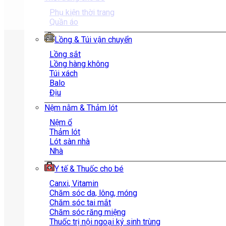
Phụ kiện thời trang
Quần áo
Lồng & Túi vận chuyển
Lồng sắt
Lồng hàng không
Túi xách
Balo
Địu
Nệm nằm & Thảm lót
Nệm ổ
Thảm lót
Lót sàn nhà
Nhà
Y tế & Thuốc cho bé
Canxi, Vitamin
Chăm sóc da, lông, móng
Chăm sóc tai mắt
Chăm sóc răng miệng
Thuốc trị nội ngoại ký sinh trùng