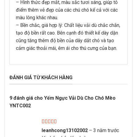
– Hình thức đẹp mắt, màu sắc tươi sáng, giúp tô
điểm thêm vẻ đẹp của các chú chó kể cả với các
màu lông khác nhau.
– Bền chắc, giá hợp lý: Chất liệu vải dù chắc chắn,
tạo độ bền rất cao. Bên cạnh đó thiết kế dày dặn
cũng tăng thêm độ bền của dây dắt chó và tạo
cảm giác thoải mái, êm ái cho thú cưng của bạn.
ĐÁNH GIÁ TỪ KHÁCH HÀNG
9 đánh giá cho
Yếm Ngực Vải Dù Cho Chó Mèo
YNTC002
Được xếp
leanhcong13102002
–
3 năm trước
hạng
5
5 sao