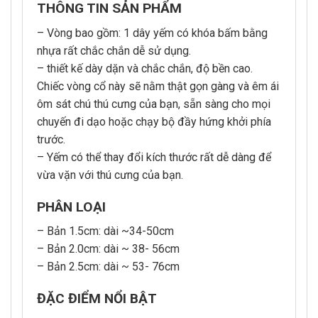
THÔNG TIN SẢN PHẨM
– Vòng bao gồm: 1 dây yếm có khóa bấm bằng
nhựa rất chắc chắn dễ sử dụng.
– thiết kế dày dặn và chắc chắn, độ bền cao.
Chiếc vòng cổ này sẽ nằm thật gọn gàng và êm ái
ôm sát chú thú cưng của bạn, sẵn sàng cho mọi
chuyến đi dạo hoặc chạy bộ đầy hứng khởi phía
trước.
– Yếm có thể thay đổi kích thước rất dễ dàng để
vừa vặn với thú cưng của bạn.
PHÂN LOẠI
– Bản 1.5cm: dài ~34-50cm
– Bản 2.0cm: dài ~ 38- 56cm
– Bản 2.5cm: dài ~ 53- 76cm
ĐẶC ĐIỂM NỔI BẬT