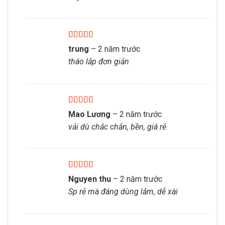
Được xếp
trung
–
2 năm trước
hạng
5
5 sao
tháo lắp đơn giản
Được xếp
Mao Lương
–
2 năm trước
hạng
5
5 sao
vải dù chắc chắn, bền, giá rẻ
Được xếp
Nguyen thu
–
2 năm trước
hạng
5
5 sao
Sp rẻ mà đáng dùng lắm, dễ xài