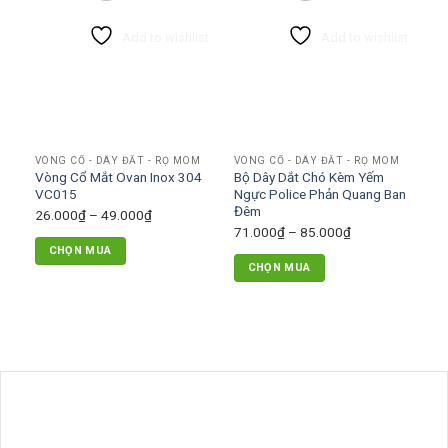
nhiều
Add to wishlist
Add to wishlist
biến
thể.
Các
tùy
chọn
có
VÒNG CỔ - DÂY ĐẮT - RỌ MÕM
VÒNG CỔ - DÂY ĐẮT - RỌ MÕM
thể
Vòng Cổ Mắt Ovan Inox 304
Bộ Dây Dắt Chó Kèm Yếm
được
VC015
Ngực Police Phản Quang Ban
chọn
Đêm
Khoảng
26.000
₫
–
49.000
₫
trên
Khoảng
71.000
₫
–
85.000
₫
giá:
trang
CHỌN MUA
giá:
từ
CHỌN MUA
sản
từ
Sản
26.000₫
Sản
phẩm
71.000₫
phẩm
đến
phẩm
đến
này
49.000₫
này
85.000₫
có
có
nhiều
nhiều
biến
biến
thể.
thể.
Các
Các
tùy