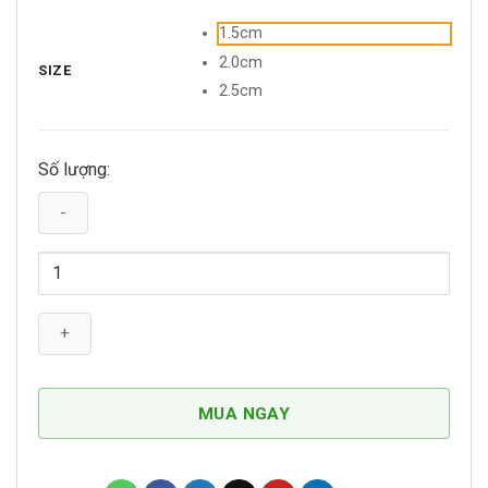
1.5cm
2.0cm
SIZE
2.5cm
Số lượng:
Yếm
Ngực
Vải
Dù
Cho
Chó
Mèo
MUA NGAY
YNTC002
số