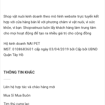
tùy
chọn
chọn
có
có
thể
Shop vật nuôi kinh doanh theo mô hình website trực tuyến kết
thể
được
hợp với cửa hàng bán lẻ với phương châm vì vật nuôi, vì sức
được
chọn
chọn
khỏe, vì bạn. Shopvatnuoi luôn lấy khách hàng làm trung tâm
trên
trên
trang
cho mọi hoạt động để tạo ra nhiều giá trị cho cộng đồng
trang
sản
sản
phẩm
Hộ kinh doanh NAI PET
phẩm
MST: 0108683601 cấp ngày 03/04/2019 bởi Cấp bởi UBND
Quận Tây Hồ
THÔNG TIN KHÁC
Liên hệ hợp tác và chào hàng mới
Mua Sỉ Mua Buôn
Tìm thú cưng lạc