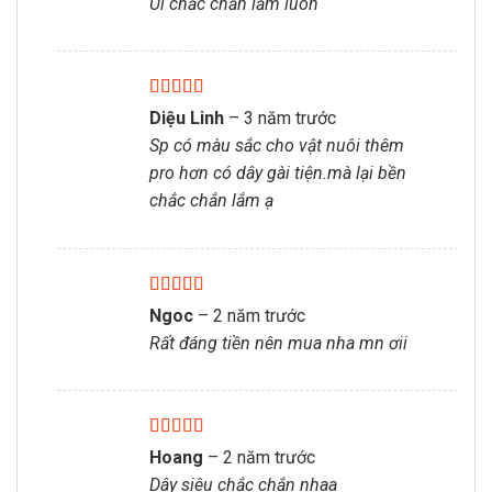
Ui chắc chắn lắm luôn
Được xếp
Diệu Linh
–
3 năm trước
hạng
5
5 sao
Sp có màu sắc cho vật nuôi thêm
pro hơn có dây gài tiện.mà lại bền
chắc chắn lắm ạ
Được xếp
Ngoc
–
2 năm trước
hạng
5
5 sao
Rất đáng tiền nên mua nha mn ơii
Được xếp
Hoang
–
2 năm trước
hạng
5
5 sao
Dây siêu chắc chắn nhaa