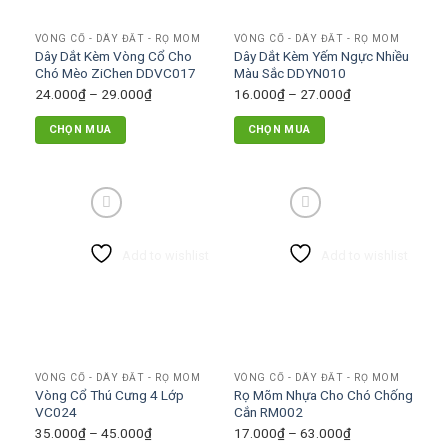
VÒNG CỔ - DÂY ĐẮT - RỌ MÕM
VÒNG CỔ - DÂY ĐẮT - RỌ MÕM
Dây Dắt Kèm Vòng Cổ Cho
Dây Dắt Kèm Yếm Ngực Nhiều
Chó Mèo ZiChen DDVC017
Màu Sắc DDYN010
Khoảng
Khoảng
24.000
₫
–
29.000
₫
16.000
₫
–
27.000
₫
giá:
giá:
CHỌN MUA
CHỌN MUA
từ
từ
Sản
Sản
24.000₫
16.000₫
phẩm
phẩm
đến
đến
này
này
29.000₫
27.000₫
có
có
nhiều
nhiều
Add to wishlist
Add to wishlist
biến
biến
thể.
thể.
Các
Các
tùy
tùy
chọn
chọn
có
có
VÒNG CỔ - DÂY ĐẮT - RỌ MÕM
VÒNG CỔ - DÂY ĐẮT - RỌ MÕM
thể
thể
Vòng Cổ Thú Cưng 4 Lớp
Rọ Mõm Nhựa Cho Chó Chống
được
được
VC024
Cắn RM002
chọn
chọn
Khoảng
Khoảng
35.000
₫
–
45.000
₫
17.000
₫
–
63.000
₫
trên
trên