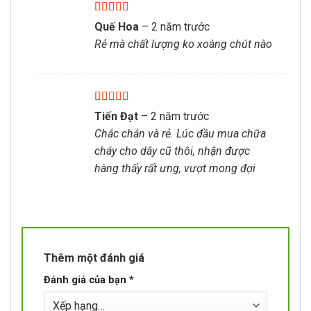
Được xếp
Quế Hoa
–
2 năm trước
hạng
5
5 sao
Rẻ mà chất lượng ko xoàng chút nào
Được xếp
Tiến Đạt
–
2 năm trước
hạng
5
5 sao
Chắc chắn và rẻ. Lúc đầu mua chữa
cháy cho dây cũ thôi, nhận được
hàng thấy rất ưng, vượt mong đợi
Thêm một đánh giá
Đánh giá của bạn
*