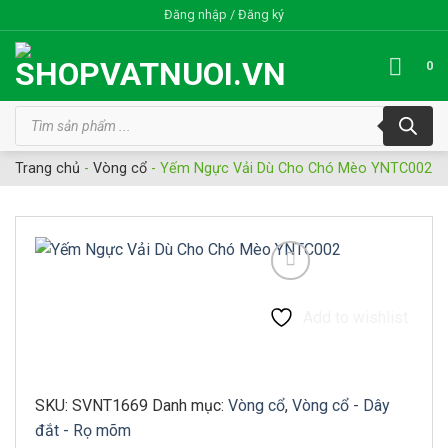
Bỏ
Đăng nhập / Đăng ký
qua
nội
0
dung
Tìm
kiếm
sản
phẩm
Trang chủ
-
Vòng cổ
-
Yếm Ngực Vải Dù Cho Chó Mèo YNTC002
Add to wishlist
SKU:
SVNT1669
Danh mục:
Vòng cổ
,
Vòng cổ - Dây
đắt - Rọ mõm