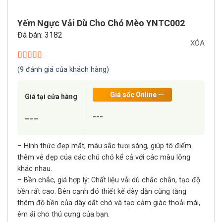
Yếm Ngực Vải Dù Cho Chó Mèo YNTC002
Đã bán: 3182
XÓA
5.00
9
trên 5
(
9
đánh giá của khách hàng)
dựa trên
đánh giá
Giá sốc Online
--
Giá tại cửa hàng
---
---
– Hình thức đẹp mắt, màu sắc tươi sáng, giúp tô điểm
thêm vẻ đẹp của các chú chó kể cả với các màu lông
khác nhau.
– Bền chắc, giá hợp lý: Chất liệu vải dù chắc chắn, tạo độ
bền rất cao. Bên cạnh đó thiết kế dày dặn cũng tăng
thêm độ bền của dây dắt chó và tạo cảm giác thoải mái,
êm ái cho thú cưng của bạn.