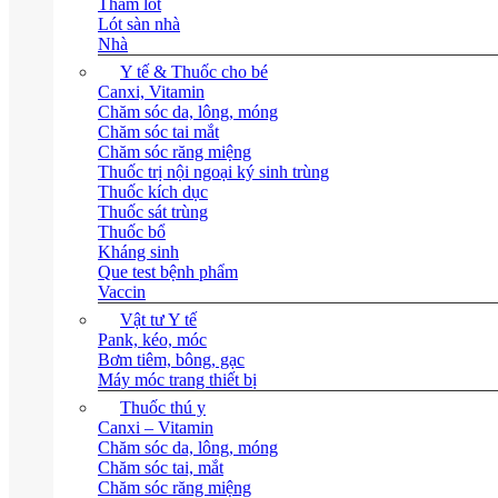
Thảm lót
Lót sàn nhà
Nhà
Y tế & Thuốc cho bé
Canxi, Vitamin
Chăm sóc da, lông, móng
Chăm sóc tai mắt
Chăm sóc răng miệng
Thuốc trị nội ngoại ký sinh trùng
Thuốc kích dục
Thuốc sát trùng
Thuốc bổ
Kháng sinh
Que test bệnh phẩm
Vaccin
Vật tư Y tế
Pank, kéo, móc
Bơm tiêm, bông, gạc
Máy móc trang thiết bị
Thuốc thú y
Canxi – Vitamin
Chăm sóc da, lông, móng
Chăm sóc tai, mắt
Chăm sóc răng miệng