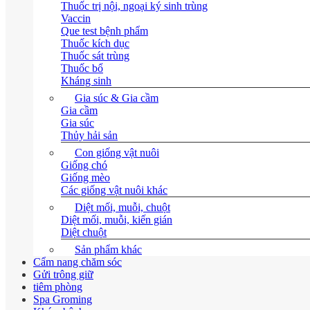
Thuốc trị nội, ngoại ký sinh trùng
Vaccin
Que test bệnh phẩm
Thuốc kích dục
Thuốc sát trùng
Thuốc bổ
Kháng sinh
Gia súc & Gia cầm
Gia cầm
Gia súc
Thủy hải sản
Con giống vật nuôi
Giống chó
Giống mèo
Các giống vật nuôi khác
Diệt mối, muỗi, chuột
Diệt mối, muỗi, kiến gián
Diệt chuột
Sản phẩm khác
Cẩm nang chăm sóc
Gửi trông giữ
tiêm phòng
Spa Groming