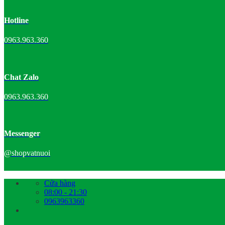
Hotline
0963.963.360
Chat Zalo
0963.963.360
Messenger
@shopvatnuoi
Bỏ
Cửa hàng
qua
08:00 - 21:30
nội
0963963360
dung