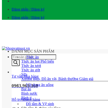
Đăng nhập / Đăng ký
Đăng nhập / Đăng ký
DANH MỤC SẢN PHẨM
Tìm
Thức ăn
kiếm
Thức ăn hạt
sản
Thức ăn tươi
phẩm
Thức ăn ướt
Sữa
Tư vấn mua hàng
Xương gặm, Đồ ăn vặt, Bánh thưởng
Vật dụng ăn uống
0963.963.360
Bát ăn
Bình nước
Bình ti
Hỗ trợ khách hàng
Đồ tắm & Vệ sinh