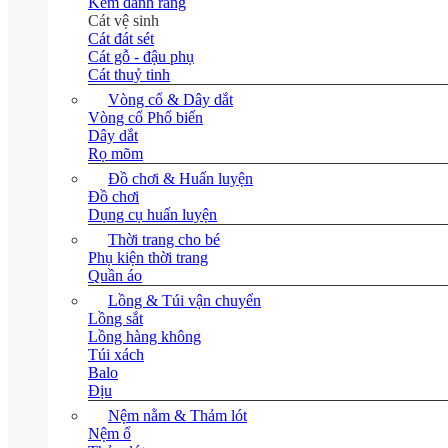
Kem đánh răng
Cát vệ sinh
Cát đát sét
Cát gỗ - đậu phụ
Cát thuỷ tinh
Vòng cổ & Dây dắt
Vòng cổ
Dây dắt
Rọ mõm
Đồ chơi & Huấn luyện
Đồ chơi
Dụng cụ huấn luyện
Thời trang cho bé
Phụ kiện thời trang
Quần áo
Lồng & Túi vận chuyển
Lồng sắt
Lồng hàng không
Túi xách
Balo
Địu
Nệm nằm & Thảm lót
Nệm ổ