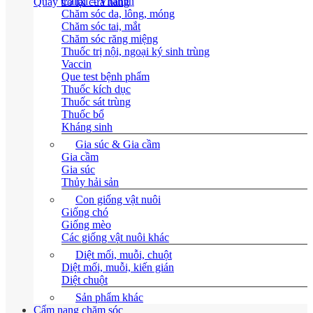
Canxi – Vitamin
Quay trở lại cửa hàng
Chăm sóc da, lông, móng
Chăm sóc tai, mắt
Chăm sóc răng miệng
Thuốc trị nội, ngoại ký sinh trùng
Vaccin
Que test bệnh phẩm
Thuốc kích dục
Thuốc sát trùng
Thuốc bổ
Kháng sinh
Gia súc & Gia cầm
Gia cầm
Gia súc
Thủy hải sản
Con giống vật nuôi
Giống chó
Giống mèo
Các giống vật nuôi khác
Diệt mối, muỗi, chuột
Diệt mối, muỗi, kiến gián
Diệt chuột
Sản phẩm khác
Cẩm nang chăm sóc