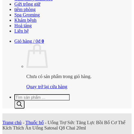
Gửi trông giữ
tiêm phòng
Spa Groming
Khám bệnh
Hoả táng
Liên hệ
Giỏ hàng /
0
₫
0
Chưa có sản phẩm trong giỏ hàng.
Quay trở lại cửa hàng
Tìm
kiếm
sản
phẩm
Trang chủ
-
Thuốc bổ
-
Uống Trợ Sức Tăng Lực Bồi Bổ Cơ Thể
Kích Thích Ăn Uống Satosal Q8 Chai 20ml