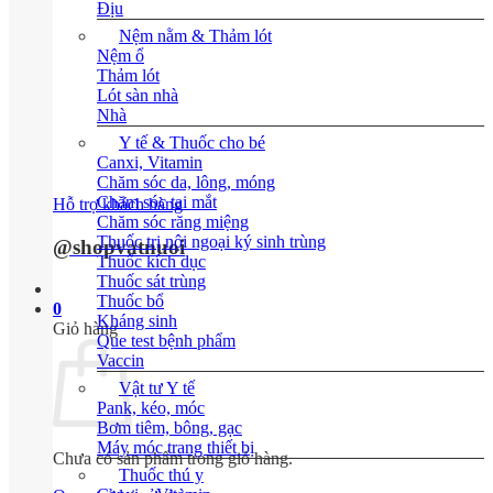
Địu
Nệm nằm & Thảm lót
Nệm ổ
Thảm lót
Lót sàn nhà
Nhà
Y tế & Thuốc cho bé
Canxi, Vitamin
Chăm sóc da, lông, móng
Chăm sóc tai mắt
Hỗ trợ khách hàng
Chăm sóc răng miệng
Thuốc trị nội ngoại ký sinh trùng
@shopvatnuoi
Thuốc kích dục
Thuốc sát trùng
Thuốc bổ
0
Kháng sinh
Giỏ hàng
Que test bệnh phẩm
Vaccin
Vật tư Y tế
Pank, kéo, móc
Bơm tiêm, bông, gạc
Máy móc trang thiết bị
Chưa có sản phẩm trong giỏ hàng.
Thuốc thú y