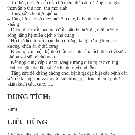
– Trợ lực, trợ sức cấp tốc chó mèo, thú cảnh. Tăng cảm giác
thèm ăn ở thú non, thú mới sinh
– Tăng sức cho đực giống
– Tăng lực cho có mèo mới ốm dậy, bị bệnh cần thêm đề
kháng
– Điều trị các rối loạn trao đổi chất do thức ăn, môi trường
sống, tăng hệ miễn dịch ở thú cưng
– Hỗ trợ điều trị rối loạn dinh dưỡng, tăng trưởng kém, còi
xương, chán ăn ở thú cưng
– Điều trị, cải thiện bệnh ở thời kỳ sinh sản, kích thích tiết sữa,
phòng sốt sữa ở chó mèo
– Kết hợp cung cấp Canxi, Magie trong điều trị các chứng
bệnh co giật, bại liệt và các bệnh truyền nhiễm
– Tăng sức đề kháng chống chọi bệnh tật đặc biệt các bệnh cần
sức đề kháng cao và duy trì sức trong quá trình điều trị như
giảm bạch cầu, care, ….
DUNG TÍCH:
20ml
LIỀU DÙNG
Nhỏ trực tiếp vào miệng cho uống hoặc trộn vào thức ăn