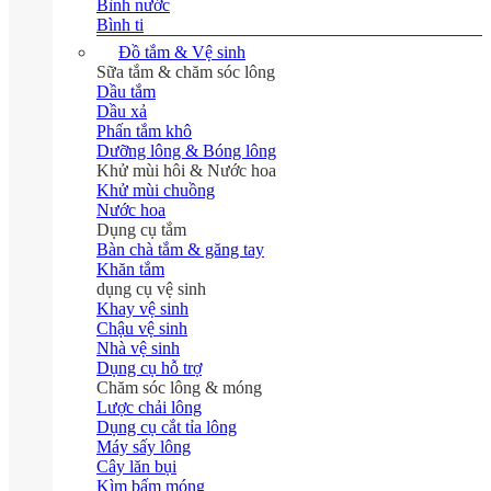
Bình nước
Bình ti
Đồ tắm & Vệ sinh
Sữa tắm & chăm sóc lông
Dầu tắm
Dầu xả
Phấn tắm khô
Dưỡng lông & Bóng lông
Khử mùi hôi & Nước hoa
Khử mùi chuồng
Nước hoa
Dụng cụ tắm
Bàn chà tắm & găng tay
Khăn tắm
dụng cụ vệ sinh
Khay vệ sinh
Chậu vệ sinh
Nhà vệ sinh
Dụng cụ hỗ trợ
Chăm sóc lông & móng
Lược chải lông
Dụng cụ cắt tỉa lông
Máy sấy lông
Cây lăn bụi
Kìm bấm móng