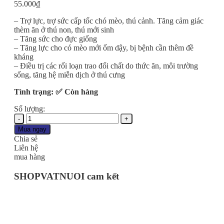
55.000
₫
– Trợ lực, trợ sức cấp tốc chó mèo, thú cảnh. Tăng cảm giác
thèm ăn ở thú non, thú mới sinh
– Tăng sức cho đực giống
– Tăng lực cho có mèo mới ốm dậy, bị bệnh cần thêm đề
kháng
– Điều trị các rối loạn trao đổi chất do thức ăn, môi trường
sống, tăng hệ miễn dịch ở thú cưng
Tình trạng: ✅ Còn hàng
Số lượng:
Uống
Trợ
Mua ngay
Sức
Chia sẻ
Tăng
Liên hệ
Lực
mua hàng
Bồi
Bổ
SHOPVATNUOI cam kết
Cơ
Thể
Kích
Thích
Ăn