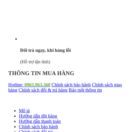
Đổi trả ngay, khi hàng lỗi
(Hỗ trợ tận tình)
THÔNG TIN MUA HÀNG
Hotline:
0963.963.360
Chính sách bảo hành
Chính sách giao
hàng
Chính sách đổi & trả hàng
Bảo mật thông tin
Mô tả
Hướng dẫn đặt hàng
Hướng dẫn thanh toán
Chính sách bảo hành
Chính sách đổi trả