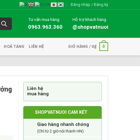
Đăng nhập / Đăng ký
Tư vấn mua hàng
Hỗ trợ khách hàng
0963.963.360
@shopvatnuoi
0
HOẢ TÁNG
LIÊN HỆ
GIỎ HÀNG /
0
₫
ưởng
Liên hệ
mua hàng
SHOPVATNUOI CAM KẾT
Giao hàng nhanh chóng
(Chỉ từ 2 giờ nội thành HN)