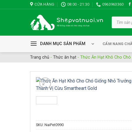
Bỏ
CỬA HÀNG
08:00 - 21:30
0963963360
qua
nội
Tìm
kiếm
dung
sản
phẩm
DANH MỤC SẢN PHẨM
CẨM NANG CH
Trang chủ
-
Thức ăn hạt
-
Thức Ăn Hạt Khô Cho Chó 
Add to wishli
SKU:
NaiPet0990