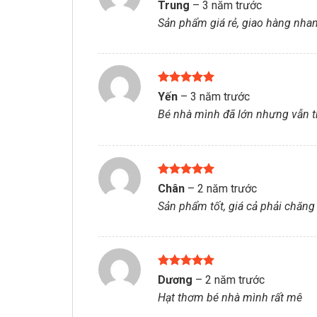
Được xếp
Trung
–
3 năm trước
hạng
5
5
Sản phẩm giá rẻ, giao hàng nha
sao
Được xếp
Yến
–
3 năm trước
hạng
5
5
Bé nhà mình đã lớn nhưng vẫn th
sao
Được xếp
Chân
–
2 năm trước
hạng
5
5
Sản phẩm tốt, giá cả phải chăng
sao
Được xếp
Dương
–
2 năm trước
hạng
5
5
Hạt thơm bé nhà mình rất mê
sao