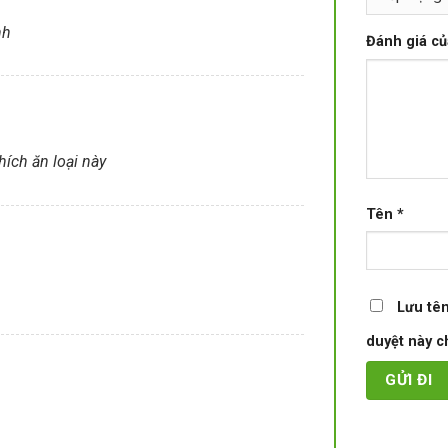
nh
Đánh giá c
ích ăn loại này
Tên
*
Lưu tên
duyệt này ch