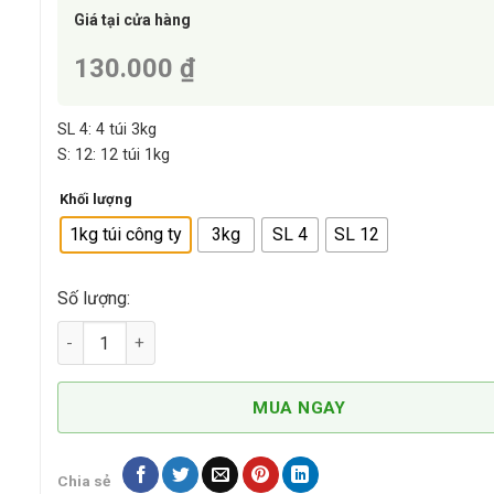
Giá tại cửa hàng
130.000 ₫
SL 4: 4 túi 3kg
S: 12: 12 túi 1kg
Khối lượng
1kg túi công ty
3kg
SL 4
SL 12
Số lượng:
Thức Ăn Hạt Khô Cho Chó Giống Nhỏ Trưởng Thành Vị Cừ
MUA NGAY
Chia sẻ