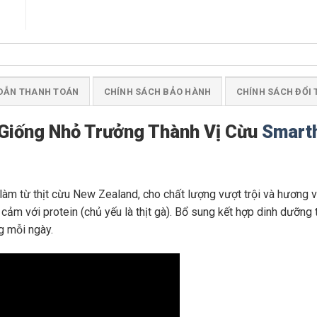
DẪN THANH TOÁN
CHÍNH SÁCH BẢO HÀNH
CHÍNH SÁCH ĐỔI 
Giống Nhỏ Trưởng Thành Vị Cừu
Smarth
m từ thịt cừu New Zealand, cho chất lượng vượt trội và hương vị
ảm với protein (chủ yếu là thịt gà). Bổ sung kết hợp dinh dưỡng t
 mỗi ngày.