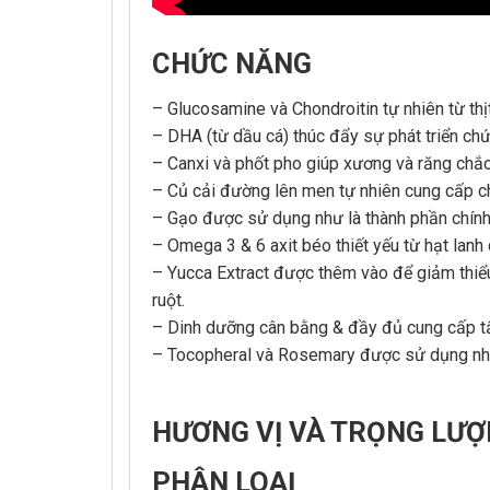
CHỨC NĂNG
– Glucosamine và Chondroitin tự nhiên từ t
– DHA (từ dầu cá) thúc đẩy sự phát triển chứ
– Canxi và phốt pho giúp xương và răng chắc
– Củ cải đường lên men tự nhiên cung cấp c
– Gạo được sử dụng như là thành phần chính 
– Omega 3 & 6 axit béo thiết yếu từ hạt lanh
– Yucca Extract được thêm vào để giảm thiể
ruột.
– Dinh dưỡng cân bằng & đầy đủ cung cấp tất
– Tocopheral và Rosemary được sử dụng như
HƯƠNG VỊ VÀ TRỌNG LƯỢNG
PHÂN LOAỊ