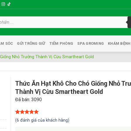
ĂM SÓC
GỬI TRÔNG GIỮ
TIÊM PHÒNG
SPA GROMING
KHÁM BỆNH
Giống Nhỏ Trưởng Thành Vị Cừu Smartheart Gold
Thức Ăn Hạt Khô Cho Chó Giống Nhỏ Tr
Thành Vị Cừu Smartheart Gold
Đã bán: 3090
st
5.00
6
trên 5
(
6
đánh giá của khách hàng)
dựa trên
đánh giá