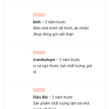
Được xếp
bình
–
3 năm trước
hạng
5
5 sao
Mèo nhà mình rất thích, ăn nhiều.
Shop đóng gói cẩn thận
Được xếp
tranthuhuyn
–
2 năm trước
hạng
5
5 sao
vị cá ngừ thơm, hạt chất lượng, giá
rẻ
Được xếp
Diệu Bùi
–
2 năm trước
hạng
5
5 sao
Sản phẩm chất lượng lắm bé nhà