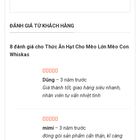
ĐÁNH GIÁ TỪ KHÁCH HÀNG
8 đánh giá cho
Thức Ăn Hạt Cho Mèo Lớn Mèo Con
Whiskas
Được xếp
Dũng
–
3 năm trước
hạng
5
5 sao
Giá thành tốt, giao hàng siêu nhanh,
nhân viên tư vấn nhiệt tình
Được xếp
mimi
–
3 năm trước
hạng
5
5 sao
đóng gói sản phẩm cẩn thận, kĩ càng