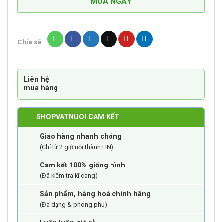
Mèo
MUA NGAY
Con
Whiskas
số
Chia sẻ
lượng
Liên hệ
mua hàng
SHOPVATNUOI CAM KẾT
Giao hàng nhanh chóng
(Chỉ từ 2 giờ nội thành HN)
Cam kết 100% giống hình
(Đã kiểm tra kĩ càng)
Sản phẩm, hàng hoá chính hãng
(Đa dạng & phong phú)