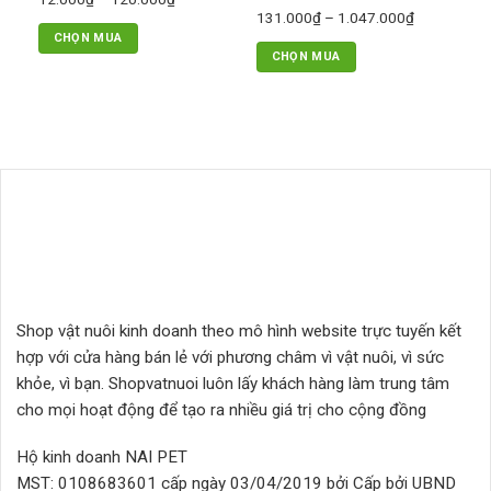
trang
trên
Khoảng
131.000
₫
–
1.047.000
₫
giá:
sản
trang
CHỌN MUA
giá:
từ
phẩm
CHỌN MUA
sản
từ
Sản
12.000₫
Sản
phẩm
131.000₫
phẩm
đến
phẩm
đến
này
120.000₫
này
1.047.000₫
có
có
nhiều
nhiều
biến
biến
thể.
thể.
Các
Các
tùy
tùy
chọn
chọn
có
có
thể
Shop vật nuôi kinh doanh theo mô hình website trực tuyến kết
thể
được
hợp với cửa hàng bán lẻ với phương châm vì vật nuôi, vì sức
được
chọn
chọn
khỏe, vì bạn. Shopvatnuoi luôn lấy khách hàng làm trung tâm
trên
trên
trang
cho mọi hoạt động để tạo ra nhiều giá trị cho cộng đồng
trang
sản
sản
phẩm
Hộ kinh doanh NAI PET
phẩm
MST: 0108683601 cấp ngày 03/04/2019 bởi Cấp bởi UBND