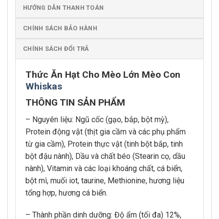
HƯỚNG DẪN THANH TOÁN
CHÍNH SÁCH BẢO HÀNH
CHÍNH SÁCH ĐỔI TRẢ
Thức Ăn Hạt Cho Mèo Lớn Mèo Con
Whiskas
THÔNG TIN SẢN PHẨM
– Nguyên liệu: Ngũ cốc (gạo, bắp, bột mỳ),
Protein động vật (thịt gia cầm và các phụ phẩm
từ gia cầm), Protein thực vật (tinh bột bắp, tinh
bột đậu nành), Dầu và chất béo (Stearin cọ, dầu
nành), Vitamin và các loại khoáng chất, cá biển,
bột mì, muối iot, taurine, Methionine, hương liệu
tổng hợp, hương cá biển.
– Thành phần dinh dưỡng: Độ ẩm (tối đa) 12%,