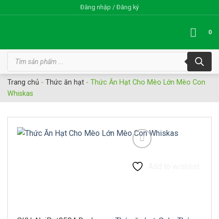
Bỏ
Đăng nhập / Đăng ký
qua
nội
0
dung
Tìm
kiếm
sản
phẩm
Trang chủ
-
Thức ăn hạt
-
Thức Ăn Hạt Cho Mèo Lớn Mèo Con
Whiskas
Add to wishlist