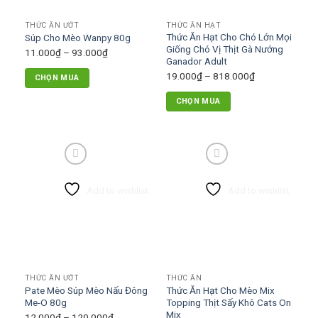
có
có
THỨC ĂN ƯỚT
THỨC ĂN HẠT
thể
thể
Thức Ăn Hạt Cho Chó Lớn Mọi
Súp Cho Mèo Wanpy 80g
được
được
Giống Chó Vị Thịt Gà Nướng
Khoảng
11.000
₫
–
93.000
₫
chọn
chọn
Ganador Adult
giá:
trên
trên
Khoảng
19.000
₫
–
818.000
₫
CHỌN MUA
từ
trang
trang
giá:
Sản
11.000₫
CHỌN MUA
sản
sản
từ
phẩm
đến
Sản
phẩm
phẩm
19.000₫
này
93.000₫
phẩm
đến
có
này
818.000₫
nhiều
có
biến
nhiều
thể.
Add to wishlist
Add to wishlist
biến
Các
thể.
tùy
Các
chọn
tùy
có
chọn
thể
có
được
THỨC ĂN ƯỚT
THỨC ĂN
thể
chọn
Pate Mèo Súp Mèo Nấu Đông
Thức Ăn Hạt Cho Mèo Mix
được
Me-O 80g
Topping Thịt Sấy Khô Cats On
trên
chọn
Mix
Khoảng
12.000
₫
–
120.000
₫