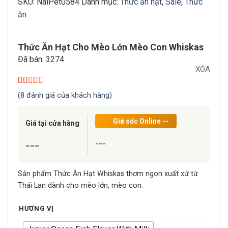
SKU:
NaiPet0584
Danh mục:
Thức ăn hạt
,
Sale
,
Thức
ăn
Thức Ăn Hạt Cho Mèo Lớn Mèo Con Whiskas
Đã bán: 3274
XÓA
5.00
8
trên 5
(
8
đánh giá của khách hàng)
dựa trên
đánh giá
Giá sốc Online
--
Giá tại cửa hàng
---
---
Sản phẩm Thức Ăn Hạt Whiskas thơm ngon xuất xứ từ
Thái Lan dành cho mèo lớn, mèo con.
HƯƠNG VỊ