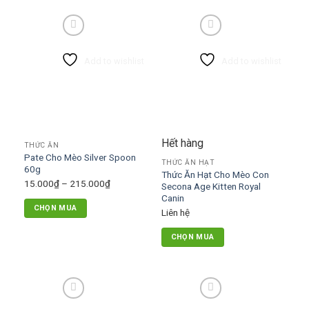
Add to wishlist
Add to wishlist
Hết hàng
THỨC ĂN
Pate Cho Mèo Silver Spoon
THỨC ĂN HẠT
60g
Thức Ăn Hạt Cho Mèo Con
Khoảng
15.000
₫
–
215.000
₫
Secona Age Kitten Royal
giá:
Canin
CHỌN MUA
từ
Liên hệ
Sản
15.000₫
CHỌN MUA
phẩm
đến
này
215.000₫
có
nhiều
biến