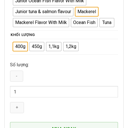
Junior Ocean Fish Flavor With Milk
Junior tuna & salmon flavour
Mackerel
Mackerel Flavor With Milk
Ocean Fish
Tuna
KHỐI LƯỢNG
400g
450g
1,1kg
1,2kg
Số lượng:
Thức
Ăn
Hạt
Cho
Mèo
Lớn