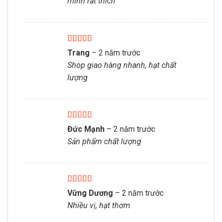
mình rất thích
Được xếp
Trang
–
2 năm trước
hạng
5
5 sao
Shop giao hàng nhanh, hạt chất
lượng
Được xếp
Đức Mạnh
–
2 năm trước
hạng
5
5 sao
Sản phẩm chất lượng
Được xếp
Vững Dương
–
2 năm trước
hạng
5
5 sao
Nhiều vị, hạt thơm