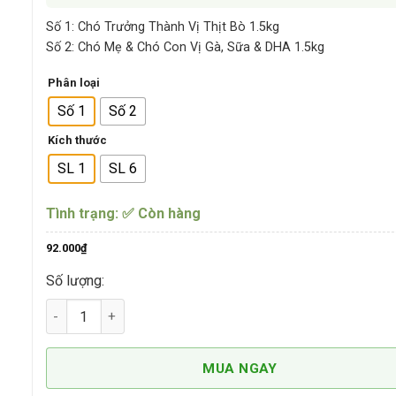
Số 1: Chó Trưởng Thành Vị Thịt Bò 1.5kg
Số 2: Chó Mẹ & Chó Con Vị Gà, Sữa & DHA 1.5kg
Phân loại
Số 1
Số 2
Kích thước
SL 1
SL 6
Tình trạng: ✅ Còn hàng
92.000
₫
Số lượng:
Thức Ăn Hạt Cho Chó Premium Aboss số lượng
MUA NGAY