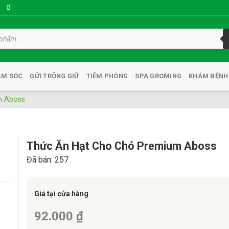
ĂM SÓC
GỬI TRÔNG GIỮ
TIÊM PHÒNG
SPA GROMING
KHÁM BỆNH
m Aboss
Thức Ăn Hạt Cho Chó Premium Aboss
Đã bán: 257
o
t
Giá tại cửa hàng
92.000 ₫