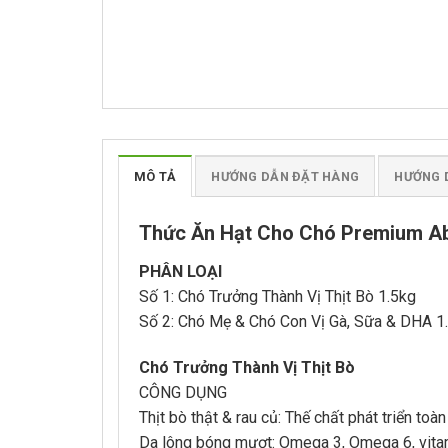
MÔ TẢ
HƯỚNG DẪN ĐẶT HÀNG
HƯỚNG 
Thức Ăn Hạt Cho Chó Premium A
PHÂN LOẠI
Số 1: Chó Trưởng Thành Vị Thịt Bò 1.5kg
Số 2: Chó Mẹ & Chó Con Vị Gà, Sữa & DHA 1
Chó Trưởng Thành Vị Thịt Bò
CÔNG DỤNG
Thịt bò thật & rau củ: Thế chất phát triển to
Da lông bóng mượt: Omega 3, Omega 6, vitam