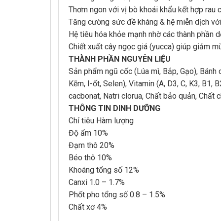
Thơm ngon với vị bò khoái khẩu kết hợp rau 
Tăng cường sức đề kháng & hệ miễn dịch với s
Hệ tiêu hóa khỏe mạnh nhờ các thành phần dễ
Chiết xuất cây ngọc giá (yucca) giúp giảm mù
THÀNH PHẦN NGUYÊN LIỆU
Sản phẩm ngũ cốc (Lúa mì, Bắp, Gạo), Bánh d
Kẽm, I-ốt, Selen), Vitamin (A, D3, C, K3, B1, 
cacbonat, Natri clorua, Chất bảo quản, Chất 
THÔNG TIN DINH DƯỠNG
Chỉ tiêu Hàm lượng
Độ ẩm 10%
Đạm thô 20%
Béo thô 10%
Khoáng tổng số 12%
Canxi 1.0 – 1.7%
Phốt pho tổng số 0.8 – 1.5%
Chất xơ 4%