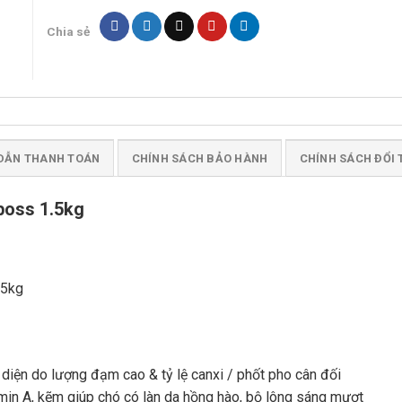
Chia sẻ
DẪN THANH TOÁN
CHÍNH SÁCH BẢO HÀNH
CHÍNH SÁCH ĐỔI 
boss 1.5kg
.5kg
àn diện do lượng đạm cao & tỷ lệ canxi / phốt pho cân đối
in A, kẽm giúp chó có làn da hồng hào, bộ lông sáng mượt