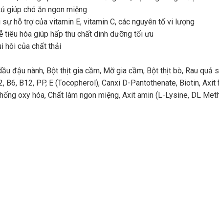
củ giúp chó ăn ngon miệng
ự hỗ trợ của vitamin E, vitamin C, các nguyên tố vi lượng
 tiêu hóa giúp hấp thu chất dinh dưỡng tối ưu
i hôi của chất thải
ầu đậu nành, Bột thịt gia cầm, Mỡ gia cầm, Bột thịt bò, Rau quả 
B2, B6, B12, PP, E (Tocopherol), Canxi D-Pantothenate, Biotin, Axit
chống oxy hóa, Chất làm ngon miệng, Axit amin (L-Lysine, DL Methi