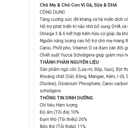
Chó Mẹ & Chó Con Vị Gà, Sữa & DHA
CÔNG DỤNG
Tăng cường sức đề kháng và hệ miễn dịch với 
Hỗ trợ phát triển trí não nhờ bổ sung DHA và 
Omega 3 & 6 kết hợp kẽm hữu cơ giúp da kh
Nguồn năng lượng cao hỗ trợ chó mẹ mang thai
Canxi, Phốt pho, Vitamin D và đạm cân đối 
Chiết xuất Yucca Schidigera giúp giảm mùi h
THÀNH PHẦN NGUYÊN LIỆU
Sản phẩm ngũ cốc (Lúa mì, Bắp, Gạo), Bột th
Khoáng chất (Sắt, Đồng, Mangan, Kẽm, I-ốt, Sel
Choline), Dicalcium Phosphate, Canxi cacbona
schidigera.
THÔNG TIN DINH DƯỠNG
Chỉ tiêu Hàm lượng
Độ ẩm (Tối đa) 10%
Đạm thô (Tối thiểu) 26%
Béo thô (Tối thiểu) 11%