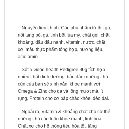
– Nguyên liệu chính: Các phụ phẩm từ thịt gà,
nội tạng bò, gà, tinh bột lúa mỳ, chất gel, chất
khoáng, dầu đậu nành, vitamin, nước, chất
xơ, màu thực phẩm tổng hợp, hương liệu,
acid amin
– Sốt 5 Good health Pedigree 80g tích hợp
nhiều chất dinh dưỡng, bảo đảm những chú
cún của bạn sẽ xinh xắn, khỏe mạnh với
Omega & Zinc cho da và lông mượt mà, ít
rụng, Protein cho cơ bắp chắc khỏe, dẻo dai.
– Ngoài ra, Vitamin & khoáng chất cho cơ thể
những chú cún luôn khỏe mạnh, linh hoạt.
Chất xơ cho hệ thống tiêu hóa tốt, tăng