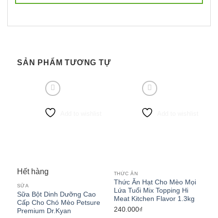
SẢN PHẨM TƯƠNG TỰ
Add to wishlist
Add to wishlist
Hết hàng
THỨC ĂN
Thức Ăn Hạt Cho Mèo Mọi
SỮA
Lứa Tuổi Mix Topping Hi
Sữa Bột Dinh Dưỡng Cao
Meat Kitchen Flavor 1.3kg
Cấp Cho Chó Mèo Petsure
240.000
₫
Premium Dr.Kyan