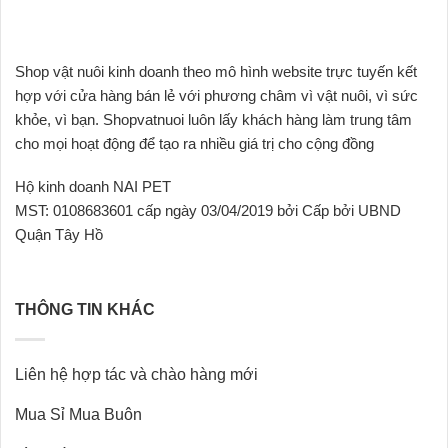
có
thể
được
Shop vật nuôi kinh doanh theo mô hình website trực tuyến kết
chọn
hợp với cửa hàng bán lẻ với phương châm vì vật nuôi, vì sức
trên
trang
khỏe, vì bạn. Shopvatnuoi luôn lấy khách hàng làm trung tâm
sản
cho mọi hoạt động để tạo ra nhiều giá trị cho cộng đồng
phẩm
Hộ kinh doanh NAI PET
MST: 0108683601 cấp ngày 03/04/2019 bởi Cấp bởi UBND
Quận Tây Hồ
THÔNG TIN KHÁC
Liên hệ hợp tác và chào hàng mới
Mua Sỉ Mua Buôn