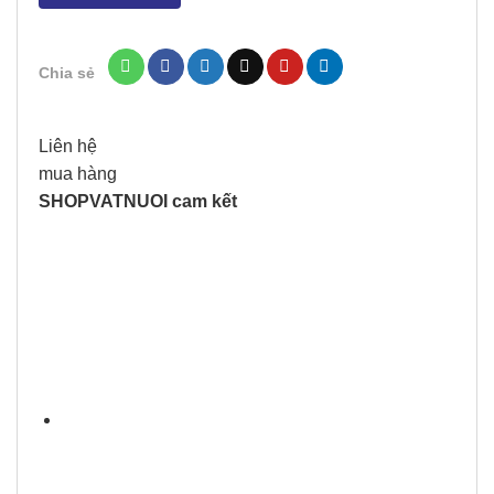
Súp
Thịt
Bò
Chia sẻ
Gà
Gan
Trứng
Liên hệ
Rau
mua hàng
Củ
SHOPVATNUOI cam kết
5
Good
Health
Pedigree
Gói
80g
số
lượng