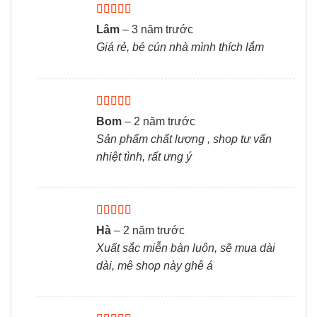
Được xếp
Lâm
–
3 năm trước
hạng
5
5 sao
Giá rẻ, bé cún nhà mình thích lắm
Được xếp
Bom
–
2 năm trước
hạng
5
5 sao
Sản phẩm chất lượng , shop tư vấn
nhiệt tình, rất ưng ý
Được xếp
Hà
–
2 năm trước
hạng
5
5 sao
Xuất sắc miễn bàn luôn, sẽ mua dài
dài, mê shop này ghê á