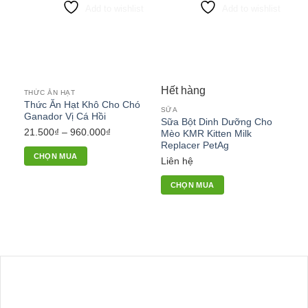
Add to wishlist
Add to wishlist
Các
tùy
chọn
có
thể
được
Hết hàng
THỨC ĂN HẠT
chọn
Thức Ăn Hạt Khô Cho Chó
SỮA
trên
Ganador Vị Cá Hồi
Sữa Bột Dinh Dưỡng Cho
trang
Khoảng
21.500
₫
–
960.000
₫
Mèo KMR Kitten Milk
sản
Replacer PetAg
giá:
phẩm
CHỌN MUA
từ
Liên hệ
Sản
21.500₫
CHỌN MUA
phẩm
đến
này
960.000₫
có
nhiều
biến
thể.
Các
tùy
chọn