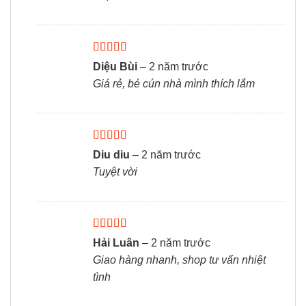
Được xếp
Diệu Bùi
–
2 năm trước
hạng
5
5 sao
Giá rẻ, bé cún nhà mình thích lắm
Được xếp
Diu diu
–
2 năm trước
hạng
5
5 sao
Tuyệt vời
Được xếp
Hải Luân
–
2 năm trước
hạng
5
5 sao
Giao hàng nhanh, shop tư vấn nhiệt
tình