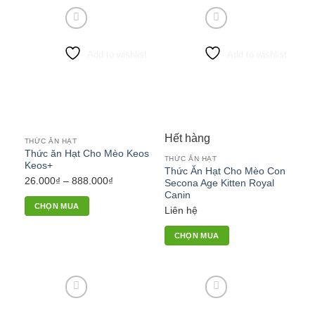
này
745.000₫
này
616.000₫
có
có
nhiều
nhiều
biến
Add to wishlist
Add to wishlist
biến
thể.
thể.
Các
Các
tùy
tùy
chọn
chọn
có
có
thể
Hết hàng
THỨC ĂN HẠT
thể
được
Thức ăn Hạt Cho Mèo Keos
THỨC ĂN HẠT
được
chọn
Keos+
Thức Ăn Hạt Cho Mèo Con
chọn
trên
Khoảng
26.000
₫
–
888.000
₫
Secona Age Kitten Royal
trên
trang
Canin
giá:
trang
CHỌN MUA
sản
từ
Liên hệ
sản
phẩm
Sản
26.000₫
phẩm
CHỌN MUA
phẩm
đến
này
888.000₫
có
nhiều
biến
thể.