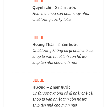
Được xếp
Quỳnh chi
–
2 năm trước
hạng
5
5 sao
Rcm m.n mua sản phẩm này nhé,
chất lượng cực kỳ tốt ạ
Được xếp
Hoàng Thái
–
2 năm trước
hạng
5
5 sao
Chất lượng không có gì phải chê cả,
shop tư vấn nhiệt tình còn hỗ trợ
ship tận nhà cho mình nữa
Được xếp
Hương
–
2 năm trước
hạng
5
5 sao
Chất lượng không có gì phải chê cả,
shop tư vấn nhiệt tình còn hỗ trợ
ship tận nhà cho mình nữa