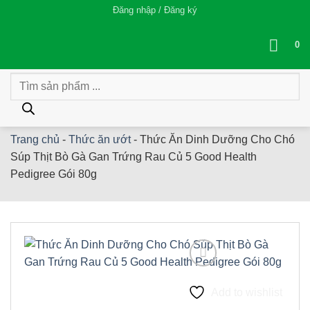
Bỏ
Đăng nhập / Đăng ký
qua
nội
0
dung
Tìm
kiếm
sản
phẩm
Trang chủ
-
Thức ăn ướt
-
Thức Ăn Dinh Dưỡng Cho Chó
Súp Thịt Bò Gà Gan Trứng Rau Củ 5 Good Health
Pedigree Gói 80g
Add to wishlist