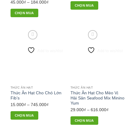
Khoảng
45.000
₫
–
184.000
₫
CHỌN MUA
giá:
CHỌN MUA
từ
Sản
45.000₫
phẩm
đến
này
184.000₫
có
nhiều
Add to wishlist
Add to wishlist
biến
thể.
Các
tùy
chọn
có
THỨC ĂN HẠT
THỨC ĂN HẠT
thể
Thức Ăn Hạt Cho Chó Lớn
Thức Ăn Hạt Cho Mèo Vị
được
Fib’s
Hải Sản Seafood Mix Minino
chọn
Yum
Khoảng
15.000
₫
–
745.000
₫
trên
Khoảng
29.000
₫
–
616.000
₫
giá:
trang
CHỌN MUA
giá:
từ
CHỌN MUA
sản
từ
Sản
15.000₫
phẩm
Sản
29.000₫
phẩm
đến
phẩm
đến