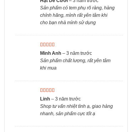
Hạt Dẻ Cười
–
3 năm trước
hạng
5
5 sao
Sản phẩm có tem phụ rõ ràng, hàng
chính hãng, mình rất yên tâm khi
cho bạn nhà mình sử dụng
Được xếp
Minh Anh
–
3 năm trước
hạng
5
5 sao
Sản phẩm chất lượng, rất yên tâm
khi mua
Được xếp
Linh
–
3 năm trước
hạng
5
5 sao
Shop tư vấn nhiệt tình ạ, giao hàng
nhanh, sản phẩm cực tốt ạ