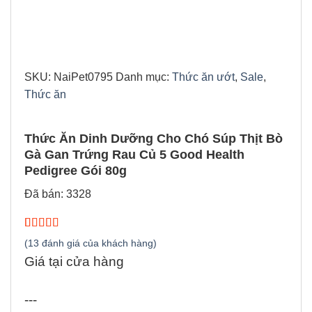
SKU:
NaiPet0795
Danh mục:
Thức ăn ướt
,
Sale
,
Thức ăn
Thức Ăn Dinh Dưỡng Cho Chó Súp Thịt Bò
Gà Gan Trứng Rau Củ 5 Good Health
Pedigree Gói 80g
Đã bán: 3328
5.00
13
trên 5
(
13
đánh giá của khách hàng)
dựa trên
Giá tại cửa hàng
đánh giá
---