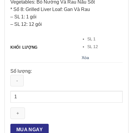
Vegetables: Bò Nướng Và Rau Nấu Sốt
* Số 8: Grilled Liver Loaf: Gan Và Rau
– SL 1: 1 gói
– SL 12: 12 gói
SL 1
SL 12
KHỐI LƯỢNG
Xóa
Số lượng:
Thức
Ăn
Dinh
Dưỡng
Cho
Chó
MUA NGAY