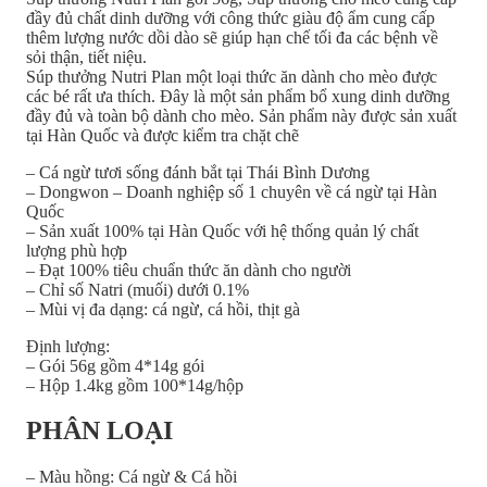
đầy đủ chất dinh dưỡng với công thức giàu độ ẩm cung cấp
thêm lượng nước dồi dào sẽ giúp hạn chế tối đa các bệnh về
sỏi thận, tiết niệu.
Súp thưởng Nutri Plan một loại thức ăn dành cho mèo được
các bé rất ưa thích. Đây là một sản phẩm bổ xung dinh dưỡng
đầy đủ và toàn bộ dành cho mèo. Sản phẩm này được sản xuất
tại Hàn Quốc và được kiểm tra chặt chẽ
– Cá ngừ tươi sống đánh bắt tại Thái Bình Dương
– Dongwon – Doanh nghiệp số 1 chuyên về cá ngừ tại Hàn
Quốc
– Sản xuất 100% tại Hàn Quốc với hệ thống quản lý chất
lượng phù hợp
– Đạt 100% tiêu chuẩn thức ăn dành cho người
– Chỉ số Natri (muối) dưới 0.1%
– Mùi vị đa dạng: cá ngừ, cá hồi, thịt gà
Định lượng:
– Gói 56g gồm 4*14g gói
– Hộp 1.4kg gồm 100*14g/hộp
PHÂN LOẠI
– Màu hồng: Cá ngừ & Cá hồi