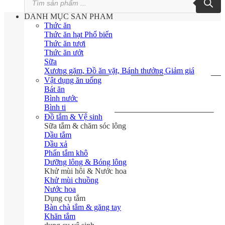
kiếm
sản
DANH MỤC SẢN PHẨM
phẩm
Thức ăn
Thức ăn hạt
Thức ăn tươi
Thức ăn ướt
Sữa
Xương gặm, Đồ ăn vặt, Bánh thưởng
Vật dụng ăn uống
Bát ăn
Bình nước
Bình ti
Đồ tắm & Vệ sinh
Sữa tắm & chăm sóc lông
Dầu tắm
Dầu xả
Phấn tắm khô
Dưỡng lông & Bóng lông
Khử mùi hôi & Nước hoa
Khử mùi chuồng
Nước hoa
Dụng cụ tắm
Bàn chà tắm & găng tay
Khăn tắm