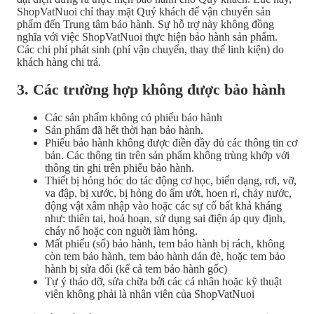
ShopVatNuoi chỉ thay mặt Quý khách để vận chuyển sản
phẩm đến Trung tâm bảo hành. Sự hỗ trợ này không đồng
nghĩa với việc ShopVatNuoi thực hiện bảo hành sản phẩm.
Các chi phí phát sinh (phí vận chuyển, thay thế linh kiện) do
khách hàng chi trả.
3. Các trường hợp không được bảo hành
Các sản phẩm không có phiếu bảo hành
Sản phẩm đã hết thời hạn bảo hành.
Phiếu bảo hành không được điền đầy đủ các thông tin cơ
bản. Các thông tin trên sản phẩm không trùng khớp với
thông tin ghi trên phiếu bảo hành.
Thiết bị hỏng hóc do tác động cơ học, biến dạng, rơi, vỡ,
va đập, bị xước, bị hỏng do ẩm ướt, hoen rỉ, chảy nước,
động vật xâm nhập vào hoặc các sự cố bất khả kháng
như: thiên tai, hoả hoạn, sử dụng sai điện áp quy định,
cháy nổ hoặc con nguời làm hỏng.
Mất phiếu (sổ) bảo hành, tem bảo hành bị rách, không
còn tem bảo hành, tem bảo hành dán đè, hoặc tem bảo
hành bị sửa đổi (kể cả tem bảo hành gốc)
Tự ý tháo dỡ, sửa chữa bởi các cá nhân hoặc kỹ thuật
viên không phải là nhân viên của ShopVatNuoi