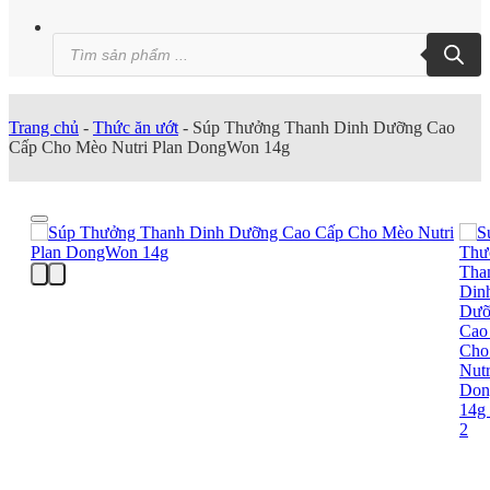
Tìm
kiếm
sản
phẩm
Trang chủ
-
Thức ăn ướt
-
Súp Thưởng Thanh Dinh Dưỡng Cao
Cấp Cho Mèo Nutri Plan DongWon 14g
Add to wishlist