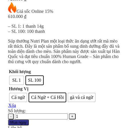
Giá sốc Online
15%
610.000 ₫
– SL 1: 1 thanh 14g
– SL 100: 100 thanh
Súp thưởng Nutri Plan một loại thức ăn dạng ướt rất mà mèo
rất thích. Đây là một sản phẩm bổ sung dinh dưỡng đầy đủ và
toàn diện dành cho mèo. Sản phẩm này được sản xuất tại Hàn
Quốc và đạt tiêu chuẩn 100% Human Grade – Sản phẩm cho
thú cưng với quy chuẩn dành cho người.
Khối lượng
SL 1
SL 100
Hương Vị
Cá ngừ
Cá Ngừ + Cá Hồi
gà và cá ngừ
Xóa
Số lượng:
Súp
Thưởng
Mua ngay
Thanh
Liên hệ