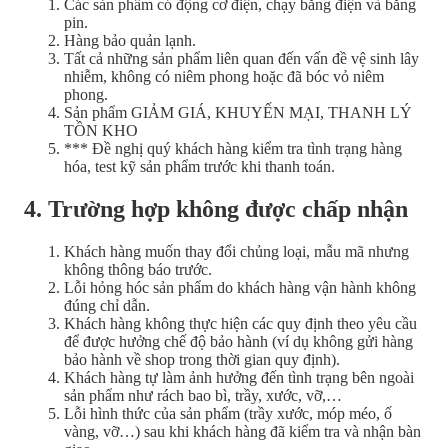
Các sản phẩm có động cơ điện, chạy bằng điện và bằng
pin.
Hàng bảo quản lạnh.
Tất cả những sản phẩm liên quan đến vấn đề vệ sinh lây
nhiễm, không có niêm phong hoặc đã bóc vỏ niêm
phong.
Sản phẩm GIẢM GIÁ, KHUYẾN MẠI, THANH LÝ
TỒN KHO
*** Đề nghị quý khách hàng kiểm tra tình trạng hàng
hóa, test kỹ sản phẩm trước khi thanh toán.
4. Trường hợp không được chấp nhận
Khách hàng muốn thay đổi chủng loại, mẫu mã nhưng
không thông báo trước.
Lỗi hỏng hóc sản phẩm do khách hàng vận hành không
đúng chỉ dẫn.
Khách hàng không thực hiện các quy định theo yêu cầu
để được hưởng chế độ bảo hành (ví dụ không gửi hàng
bảo hành về shop trong thời gian quy định).
Khách hàng tự làm ảnh hưởng đến tình trạng bên ngoài
sản phẩm như rách bao bì, trầy, xước, vỡ,…
Lỗi hình thức của sản phẩm (trầy xước, móp méo, ố
vàng, vỡ…) sau khi khách hàng đã kiểm tra và nhận bàn