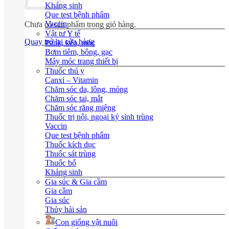
Kháng sinh
Que test bệnh phẩm
Vaccin
Chưa có sản phẩm trong giỏ hàng.
Vật tư Y tế
Quay trở lại cửa hàng
Pank, kéo, móc
Bơm tiêm, bông, gạc
Máy móc trang thiết bị
Thuốc thú y
Canxi – Vitamin
Chăm sóc da, lông, móng
Chăm sóc tai, mắt
Chăm sóc răng miệng
Thuốc trị nội, ngoại ký sinh trùng
Vaccin
Que test bệnh phẩm
Thuốc kích dục
Thuốc sát trùng
Thuốc bổ
Kháng sinh
Gia súc & Gia cầm
Gia cầm
Gia súc
Thủy hải sản
Con giống vật nuôi