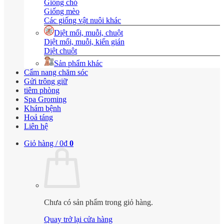
Giống chó
Giống mèo
Các giống vật nuôi khác
Diệt mối, muỗi, chuột
Diệt mối, muỗi, kiến gián
Diệt chuột
Sản phẩm khác
Cẩm nang chăm sóc
Gửi trông giữ
tiêm phòng
Spa Groming
Khám bệnh
Hoả táng
Liên hệ
Giỏ hàng /
0
₫
0
Chưa có sản phẩm trong giỏ hàng.
Quay trở lại cửa hàng