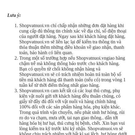
Lưu ý:
Shopvatnuoi.vn chỉ chấp nhận những đơn đặt hàng khi
cung cấp đủ thông tin chính xác về địa chỉ, số điện thoại
của người đặt hàng. Ngay sau khi khách hàng đặt hàng,
Shopvatnuoi.vn sẽ liên lạc lại để kiểm tra thông tin và
thỏa thuận thêm những điều khoản về giao nhận, thanh
toán, bảo hành có liên quan.
Trong một số trường hợp nếu Shopvatnuoi.vngiao hàng
chậm trễ mà không thông báo trước cho khách hàng.
Bạn có quyền từ chối không nhận hàng và
Shopvatnuoi.vn sẽ có trách nhiệm hoàn trả toàn bộ số
tiền mà khách hàng đã thanh toán (nếu có) trong vòng 1
tuần kể từ thời điểm thống nhất giao hàng.
Shopvatnuoi.vn cam kết tất cả các loại thú cưng, phụ
kiện vật nuôi gửi tới khách hàng đều thuần chủng, có
giấy tờ đầy đủ đối với vật nuôi và hàng chính hãng
100% đối với các sản phẩm hàng hóa, phụ kiện khác.
Trong quá trình vận chuyển, nếu phát sinh hư hỏng, rủi
ro do va chạm, mưa ướt, tai nạn giao thông.. dẫn tới
hàng hóa bị hư hại, thú cưng bị bệnh, chết. Xin bạn vui
lòng kiểm tra kỹ trước khi ký nhận. Shopvatnuoi.vn sẽ
không chịu trách nhiệm với bất kì sai lệch, hư hỏng dưới