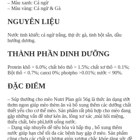
– Màu xanh: Cá ngừ
– Màu vàng: Cá ngừ & Gà
NGUYÊN LIỆU
Nước tinh khiết; cá ngừ trắng, thịt ức gà, tinh bột sắn, dầu
hướng dương.
THÀNH PHẦN DINH DƯỠNG
Protein khô > 6.0%; chất béo thô > 1.5%; chất xơ thô < 0.1%;
Bột thô < 0.7%; canxi 0%; photpho >0.01%; nước < 90%.
ĐẶC ĐIỂM
– Súp thưởng cho mèo Nutri Plan gói 56g là thức ăn dạng ướt
thơm ngon giúp mèo thèm ăn và bổ xung thêm các dưỡng chất
thiết yếu cho cơ thể mèo. Sản phẩm rất phù hợp cho mèo đang
gặp những vấn đề như kén ăn, lông xơ xác ,mùi hôi miệng,
thiếu chất, béo phì,lười uống nước.
– Dạng súp nhuyễn dễ tiêu hóa và hấp thụ , bổ xung thêm
nước giúp hạn chế tối đa các bệnh hay gặp ở mèo. Sản phẩm
cũng chưa các chất vi lượng giúp xương chắc khỏe,tăng sức đề