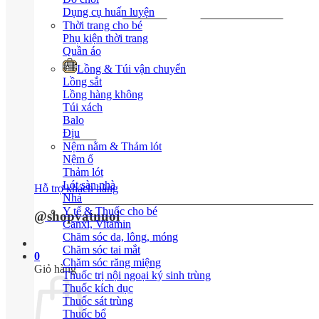
Dụng cụ huấn luyện
Thời trang cho bé
Phụ kiện thời trang
Quần áo
Lồng & Túi vận chuyển
Lồng sắt
Lồng hàng không
Túi xách
Balo
Địu
Nệm nằm & Thảm lót
Nệm ổ
Thảm lót
Lót sàn nhà
Hỗ trợ khách hàng
Nhà
Y tế & Thuốc cho bé
@shopvatnuoi
Canxi, Vitamin
Chăm sóc da, lông, móng
Chăm sóc tai mắt
0
Chăm sóc răng miệng
Giỏ hàng
Thuốc trị nội ngoại ký sinh trùng
Thuốc kích dục
Thuốc sát trùng
Thuốc bổ