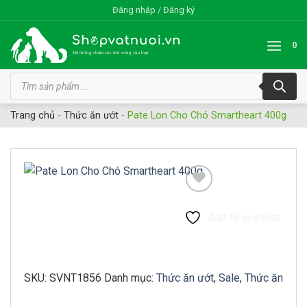
Bỏ
Đăng nhập / Đăng ký
qua
nội
0
dung
Tìm
kiếm
sản
phẩm
Trang chủ
-
Thức ăn ướt
-
Pate Lon Cho Chó Smartheart 400g
Add to wishlist
SKU:
SVNT1856
Danh mục:
Thức ăn ướt
,
Sale
,
Thức ăn