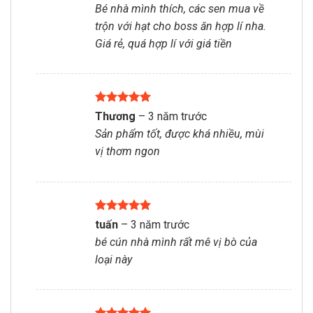
Bé nhà mình thích, các sen mua về
sao
trộn với hạt cho boss ăn hợp lí nha.
Giá rẻ, quá hợp lí với giá tiền
Được xếp
Thương
–
3 năm trước
hạng
5
5
Sản phẩm tốt, được khá nhiều, mùi
sao
vị thơm ngon
Được xếp
tuấn
–
3 năm trước
hạng
5
5
bé cún nhà mình rất mê vị bò của
sao
loại này