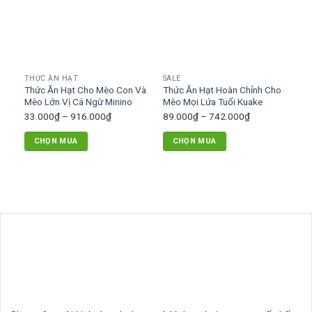
thể.
thể.
Các
Các
tùy
tùy
chọn
chọn
có
có
THỨC ĂN HẠT
SALE
thể
thể
Thức Ăn Hạt Cho Mèo Con Và
Thức Ăn Hạt Hoàn Chỉnh Cho
được
được
Mèo Lớn Vị Cá Ngừ Minino
Mèo Mọi Lứa Tuổi Kuake
chọn
chọn
Khoảng
Khoảng
33.000
₫
–
916.000
₫
89.000
₫
–
742.000
₫
trên
trên
giá:
giá:
trang
trang
CHỌN MUA
CHỌN MUA
từ
từ
sản
sản
Sản
Sản
33.000₫
89.000₫
phẩm
phẩm
phẩm
phẩm
đến
đến
này
này
916.000₫
742.000₫
có
có
nhiều
nhiều
biến
biến
thể.
thể.
Các
Các
tùy
tùy
chọn
chọn
có
có