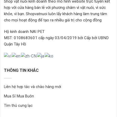
Shop vật nuôi kinh doanh theo mô hình website trực tuyến kết
thể
thể
hợp với cửa hàng bán lẻ với phương châm vì vật nuôi, vì sức
được
được
chọn
chọn
khỏe, vì bạn. Shopvatnuoi luôn lấy khách hàng làm trung tâm
trên
trên
cho mọi hoạt động để tạo ra nhiều giá trị cho cộng đồng
trang
trang
sản
sản
Hộ kinh doanh NAI PET
phẩm
phẩm
MST: 0108683601 cấp ngày 03/04/2019 bởi Cấp bởi UBND
Quận Tây Hồ
THÔNG TIN KHÁC
Liên hệ hợp tác và chào hàng mới
Mua Sỉ Mua Buôn
Tìm thú cưng lạc