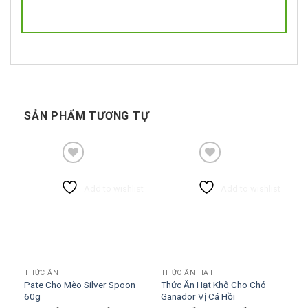
SẢN PHẨM TƯƠNG TỰ
Add to wishlist
Add to wishlist
THỨC ĂN
THỨC ĂN HẠT
Pate Cho Mèo Silver Spoon
Thức Ăn Hạt Khô Cho Chó
60g
Ganador Vị Cá Hồi