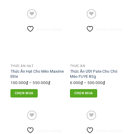
Add to wishlist
Add to wishlist
THỨC ĂN HẠT
THỨC ĂN
Thức Ăn Hạt Cho Mèo Maxime
Thức Ăn Ướt Pate Cho Chó
Elite
Mèo FUYE 85g
Khoảng
Khoảng
100.000
₫
–
550.000
₫
6.000
₫
–
500.000
₫
giá:
giá:
CHỌN MUA
CHỌN MUA
từ
từ
Sản
Sản
100.000₫
6.000₫
phẩm
phẩm
đến
đến
này
này
550.000₫
500.000₫
có
có
nhiều
nhiều
Add to wishlist
Add to wishlist
biến
biến