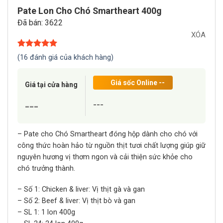
Pate Lon Cho Chó Smartheart 400g
Đã bán: 3622
XÓA
5.00
16
trên 5
(
16
đánh giá của khách hàng)
dựa trên
đánh giá
Giá sốc Online
--
Giá tại cửa hàng
---
---
– Pate cho Chó Smartheart đóng hộp dành cho chó với
công thức hoàn hảo từ nguồn thịt tươi chất lượng giúp giữ
nguyên hương vị thơm ngon và cải thiện sức khỏe cho
chó trưởng thành.
– Số 1: Chicken & liver: Vị thịt gà và gan
– Số 2: Beef & liver: Vị thịt bò và gan
– SL 1: 1 lon 400g