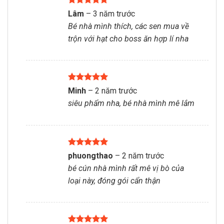
Được xếp
Lâm
–
3 năm trước
hạng
5
5
Bé nhà mình thích, các sen mua về
sao
trộn với hạt cho boss ăn hợp lí nha
Được xếp
Minh
–
2 năm trước
hạng
5
5
siêu phẩm nha, bé nhà mình mê lắm
sao
Được xếp
phuongthao
–
2 năm trước
hạng
5
5
bé cún nhà mình rất mê vị bò của
sao
loại này, đóng gói cẩn thận