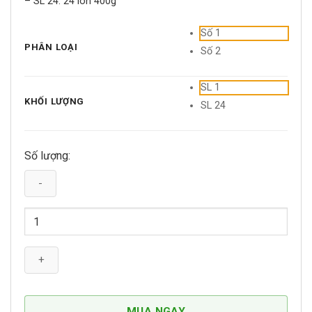
– SL 24: 24 lon 400g
Số 1
PHÂN LOẠI
Số 2
SL 1
KHỐI LƯỢNG
SL 24
Số lượng:
Pate
Lon
Cho
Chó
Smartheart
400g
số
MUA NGAY