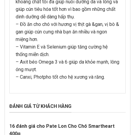
khoáng chất tối đa giúp nuôi dưỡng da và lông và
giúp cún tiêu hóa tốt hơn vì bao gồm những chất
dinh dưỡng dễ dàng hấp thụ.
– Đồ ăn cho chó với hương vị thịt gà &gan, vị bò &
gan giúp cún cưng nhà bạn ăn nhiều và ngon
miệng hơn.
– Vitamin E và Selenium giúp tăng cường hệ
thống miễn dịch.
– Axit béo Omega 3 và 6 giúp da khỏe mạnh, lông
óng mượt.
– Canxi, Photpho tốt cho hệ xương và răng.
ĐÁNH GIÁ TỪ KHÁCH HÀNG
16 đánh giá cho
Pate Lon Cho Chó Smartheart
400g