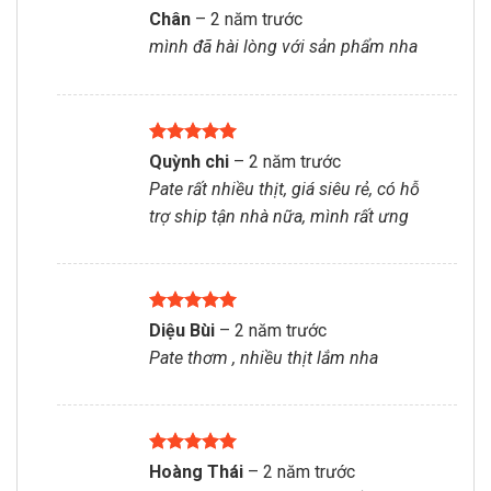
Được xếp
Chân
–
2 năm trước
hạng
5
5
mình đã hài lòng với sản phẩm nha
sao
Được xếp
Quỳnh chi
–
2 năm trước
hạng
5
5
Pate rất nhiều thịt, giá siêu rẻ, có hỗ
sao
trợ ship tận nhà nữa, mình rất ưng
Được xếp
Diệu Bùi
–
2 năm trước
hạng
5
5
Pate thơm , nhiều thịt lắm nha
sao
Được xếp
Hoàng Thái
–
2 năm trước
hạng
5
5