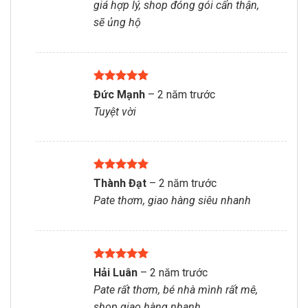
giá hợp lý, shop đóng gói cẩn thận,
sao
sẽ ủng hộ
Được xếp
Đức Mạnh
–
2 năm trước
hạng
5
5
Tuyệt vời
sao
Được xếp
Thành Đạt
–
2 năm trước
hạng
5
5
Pate thơm, giao hàng siêu nhanh
sao
Được xếp
Hải Luân
–
2 năm trước
hạng
5
5
Pate rất thơm, bé nhà mình rất mê,
sao
shop giao hàng nhanh