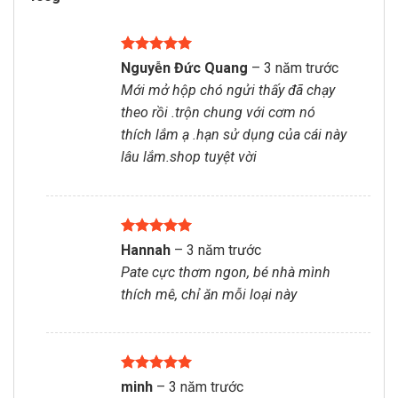
Được xếp
Nguyễn Đức Quang
–
3 năm trước
hạng
5
5
Mới mở hộp chó ngửi thấy đã chạy
sao
theo rồi .trộn chung với cơm nó
thích lắm ạ .hạn sử dụng của cái này
lâu lắm.shop tuyệt vời
Được xếp
Hannah
–
3 năm trước
hạng
5
5
Pate cực thơm ngon, bé nhà mình
sao
thích mê, chỉ ăn mỗi loại này
Được xếp
minh
–
3 năm trước
hạng
5
5