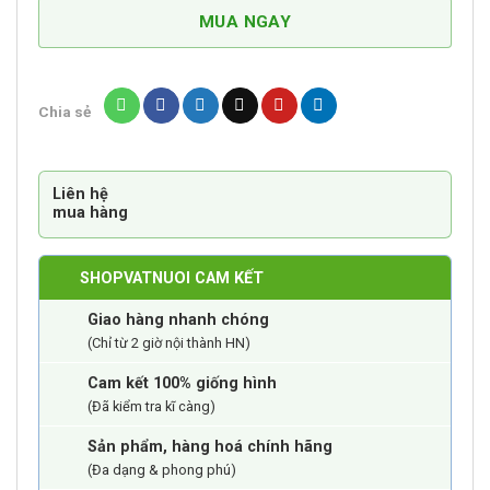
Hình
MUA NGAY
Ô
Tô
Cute
Chia sẻ
Cho
Chó
Mèo
Liên hệ
TCM022
mua hàng
số
lượng
SHOPVATNUOI CAM KẾT
Giao hàng nhanh chóng
(Chỉ từ 2 giờ nội thành HN)
Cam kết 100% giống hình
(Đã kiểm tra kĩ càng)
Sản phẩm, hàng hoá chính hãng
(Đa dạng & phong phú)