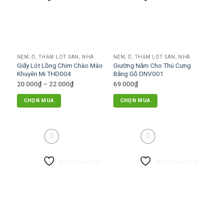
NỆM, Ổ, THẢM LÓT SÀN, NHÀ
NỆM, Ổ, THẢM LÓT SÀN, NHÀ
Giấy Lót Lồng Chim Chào Mào
Giường Nằm Cho Thú Cưng
Khuyên Mi THD004
Bằng Gỗ DNV001
Khoảng
20.000
₫
–
22.000
₫
69.000
₫
giá:
CHỌN MUA
CHỌN MUA
từ
Sản
20.000₫
phẩm
đến
này
22.000₫
có
nhiều
Add to wishlist
Add to wishlist
biến
thể.
Các
tùy
chọn
có