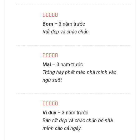
Được xếp
Bom
–
3 năm trước
hạng
5
5 sao
Rất đẹp và chắc chắn
Được xếp
Mai
–
3 năm trước
hạng
5
5 sao
Trông hay phết mèo nhà mình vào
ngủ suốt
Được xếp
Vi duy
–
3 năm trước
hạng
5
5 sao
Bàn rất đẹp và chắc chắn bé nhà
mình cào cả ngày