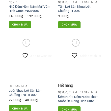
NỆM Ổ
NỆM, Ổ, THẢM LÓT SÀN, NHÀ
thể
Nhà Đệm Nệm Nằm Mái Vòm
Tấm Lót Sàn Nhựa Lót
được
Hình Cute DNMV006
Chuồng TL006
chọn
Khoảng
140.000
₫
–
192.000
₫
9.000
₫
trên
giá:
trang
CHỌN MUA
CHỌN MUA
từ
sản
Sản
140.000₫
phẩm
phẩm
đến
này
192.000₫
có
nhiều
Add to wishlist
Add to wishlist
biến
thể.
Các
tùy
chọn
có
Hết hàng
LÓT SÀN NHÀ
thể
Lưới Nhựa Lót Sàn Làm
được
NỆM, Ổ, THẢM LÓT SÀN, NHÀ
Chuồng Trại TL007
Đệm Nước Nệm Nước Thảm
chọn
Khoảng
27.000
₫
–
40.000
₫
Nước Đa Năng Hình Cute
trên
giá:
trang
CHỌN MUA
CHỌN MUA
từ