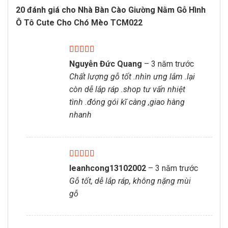
20 đánh giá cho
Nhà Bàn Cào Giường Nằm Gỗ Hình
Ô Tô Cute Cho Chó Mèo TCM022
Được xếp
Nguyễn Đức Quang
–
3 năm trước
hạng
5
5 sao
Chất lượng gỗ tốt .nhìn ưng lắm .lại
còn dễ lắp ráp .shop tư vấn nhiệt
tình .đóng gói kĩ càng ,giao hàng
nhanh
Được xếp
leanhcong13102002
–
3 năm trước
hạng
5
5 sao
Gỗ tốt, dễ lắp ráp, không nặng mùi
gỗ