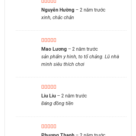
Được xếp
Nguyễn Hường
–
2 năm trước
hạng
5
5 sao
xinh, chắc chắn
Được xếp
Mao Lương
–
2 năm trước
hạng
5
5 sao
sản phẩm y hình, to tổ chảng. Lũ nhà
mình siêu thích chơi
Được xếp
Liu Liu
–
2 năm trước
hạng
5
5 sao
Đáng đồng tiền
Được xếp
Phương Thanh
–
2 năm trước