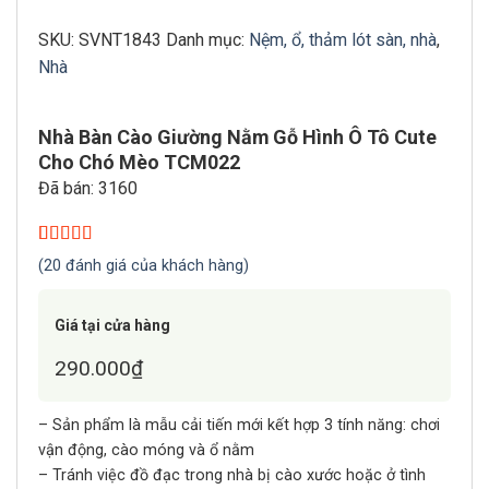
SKU:
SVNT1843
Danh mục:
Nệm, ổ, thảm lót sàn, nhà
,
Nhà
Nhà Bàn Cào Giường Nằm Gỗ Hình Ô Tô Cute
Cho Chó Mèo TCM022
Đã bán: 3160
5.00
20
trên 5
(
20
đánh giá của khách hàng)
dựa trên
đánh giá
Giá tại cửa hàng
290.000
₫
– Sản phẩm là mẫu cải tiến mới kết hợp 3 tính năng: chơi
vận động, cào móng và ổ nằm
– Tránh việc đồ đạc trong nhà bị cào xước hoặc ở tình