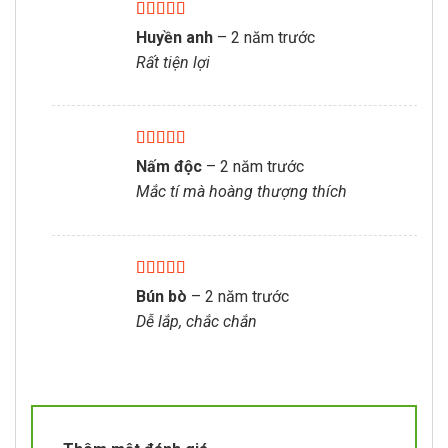
Được xếp
Huyền anh
–
2 năm trước
hạng
5
5 sao
Rất tiện lợi
Được xếp
Nấm độc
–
2 năm trước
hạng
5
5 sao
Mắc tí mà hoàng thượng thích
Được xếp
Bún bò
–
2 năm trước
hạng
5
5 sao
Dễ lắp, chắc chắn