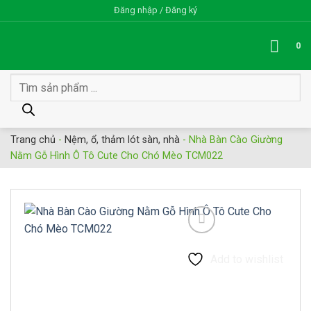
Bỏ
Đăng nhập / Đăng ký
qua
nội
0
dung
Tìm
kiếm
sản
phẩm
Trang chủ
-
Nệm, ổ, thảm lót sàn, nhà
-
Nhà Bàn Cào Giường
Nằm Gỗ Hình Ô Tô Cute Cho Chó Mèo TCM022
Add to wishlist