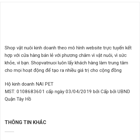
nhiều
biến
biến
thể.
thể.
Các
Các
tùy
tùy
chọn
chọn
có
có
thể
Shop vật nuôi kinh doanh theo mô hình website trực tuyến kết
thể
được
hợp với cửa hàng bán lẻ với phương châm vì vật nuôi, vì sức
được
chọn
chọn
khỏe, vì bạn. Shopvatnuoi luôn lấy khách hàng làm trung tâm
trên
trên
trang
cho mọi hoạt động để tạo ra nhiều giá trị cho cộng đồng
trang
sản
sản
phẩm
Hộ kinh doanh NAI PET
phẩm
MST: 0108683601 cấp ngày 03/04/2019 bởi Cấp bởi UBND
Quận Tây Hồ
THÔNG TIN KHÁC