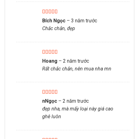
Được xếp
Bích Ngọc
–
3 năm trước
hạng
5
5 sao
Chắc chắn, đẹp
Được xếp
Hoang
–
2 năm trước
hạng
5
5 sao
Rất chắc chắn, nên mua nha mn
Được xếp
nNgọc
–
2 năm trước
hạng
5
5 sao
đẹp nha, mà mấy loại này giá cao
ghê luôn