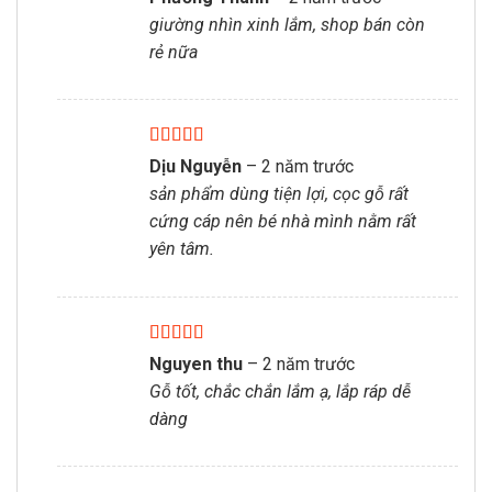
hạng
5
5 sao
giường nhìn xinh lắm, shop bán còn
rẻ nữa
Được xếp
Dịu Nguyễn
–
2 năm trước
hạng
5
5 sao
sản phẩm dùng tiện lợi, cọc gỗ rất
cứng cáp nên bé nhà mình nằm rất
yên tâm.
Được xếp
Nguyen thu
–
2 năm trước
hạng
5
5 sao
Gỗ tốt, chắc chắn lắm ạ, lắp ráp dễ
dàng