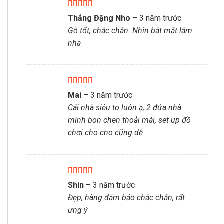
Được xếp
Thắng Đặng Nho
–
3 năm trước
hạng
5
5 sao
Gỗ tốt, chắc chắn. Nhìn bắt mắt lắm
nha
Được xếp
Mai
–
3 năm trước
hạng
5
5 sao
Cái nhà siêu to luôn ạ, 2 đứa nhà
mình bon chen thoải mái, set up đồ
chơi cho cno cũng dễ
Được xếp
Shin
–
3 năm trước
hạng
5
5 sao
Đẹp, hàng đảm bảo chắc chắn, rất
ưng ý