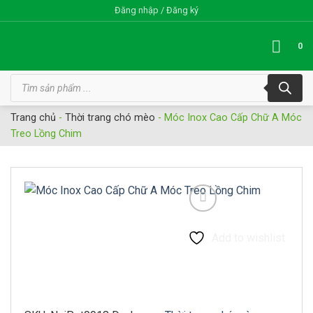
Bỏ
Đăng nhập / Đăng ký
qua
nội
0
dung
Tìm
kiếm
sản
phẩm
Trang chủ
-
Thời trang chó mèo
-
Móc Inox Cao Cấp Chữ A Móc
Treo Lồng Chim
Add to wishlist