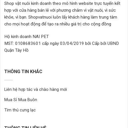
Shop vật nuôi kinh doanh theo mô hình website trực tuyến kết
thể
thể
hợp với cửa hàng bán lẻ với phương châm vì vật nuôi, vì sức
được
được
chọn
chọn
khỏe, vì bạn. Shopvatnuoi luôn lấy khách hàng làm trung tâm
trên
trên
cho mọi hoạt động để tạo ra nhiều giá trị cho cộng đồng
trang
trang
sản
sản
Hộ kinh doanh NAI PET
phẩm
phẩm
MST: 0108683601 cấp ngày 03/04/2019 bởi Cấp bởi UBND
Quận Tây Hồ
THÔNG TIN KHÁC
Liên hệ hợp tác và chào hàng mới
Mua Sỉ Mua Buôn
Tìm thú cưng lạc