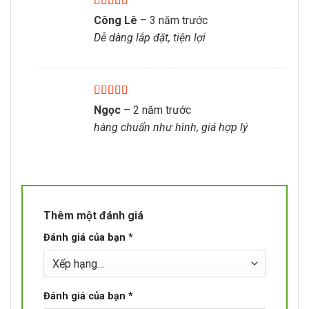
Được xếp
Công Lê
–
3 năm trước
hạng
5
5 sao
Dễ dàng lắp đặt, tiện lợi
Được xếp
Ngọc
–
2 năm trước
hạng
5
5 sao
hàng chuẩn như hình, giá hợp lý
Thêm một đánh giá
Đánh giá của bạn
*
Đánh giá của bạn
*