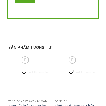
SẢN PHẨM TƯƠNG TỰ
Add to wishlist
Add to wishlist
VÒNG CỔ - DÂY ĐẮT - RỌ MÕM
VÒNG CỔ
Vòng Cổ Chuông Cute Cho
Chuông Cổ Chuông Ú Nhiều