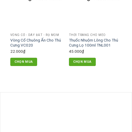
thể.
thể.
Các
Các
tùy
tùy
chọn
chọn
có
có
thể
VÒNG CỔ - DÂY ĐẮT - RỌ MÕM
THỜI TRANG CHÓ MÈO
thể
được
Vòng Cổ Chuông Ấn Cho Thú
Thuốc Nhuộm Lông Cho Thú
được
chọn
Cưng VC020
Cưng Lọ 100ml TNL001
chọn
trên
22.000
₫
45.000
₫
trên
trang
trang
CHỌN MUA
CHỌN MUA
sản
sản
Sản
Sản
phẩm
phẩm
phẩm
phẩm
này
này
có
có
nhiều
nhiều
biến
biến
thể.
thể.
Các
Các
tùy
tùy
chọn
chọn
có
có