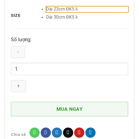
Dài 23cm.ĐK5 li
SIZE
Dài 30cm.ĐK5 li
Số lượng:
Móc
Inox
Cao
Cấp
Chữ
A
Móc
MUA NGAY
Treo
Lồng
Chim
Chia sẻ
số