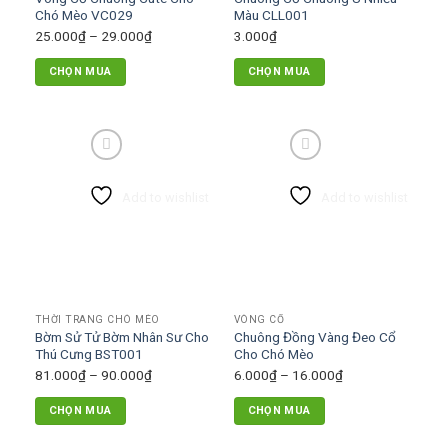
Chó Mèo VC029
Màu CLL001
Khoảng
25.000
₫
–
29.000
₫
3.000
₫
giá:
CHỌN MUA
CHỌN MUA
từ
Sản
25.000₫
phẩm
đến
này
29.000₫
có
nhiều
Add to wishlist
Add to wishlist
biến
thể.
Các
tùy
chọn
có
THỜI TRANG CHÓ MÈO
VÒNG CỔ
thể
Bờm Sử Tử Bờm Nhân Sư Cho
Chuông Đồng Vàng Đeo Cổ
được
Thú Cưng BST001
Cho Chó Mèo
chọn
Khoảng
Khoảng
81.000
₫
–
90.000
₫
6.000
₫
–
16.000
₫
trên
giá:
giá:
trang
CHỌN MUA
CHỌN MUA
từ
từ
sản
Sản
Sản
81.000₫
6.000₫