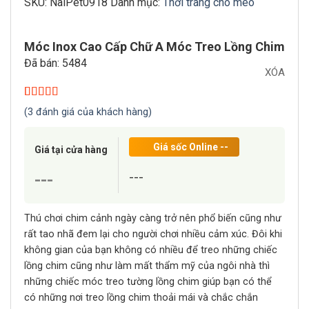
SKU:
NaiPet0918
Danh mục:
Thời trang chó mèo
Móc Inox Cao Cấp Chữ A Móc Treo Lồng Chim
Đã bán: 5484
XÓA
5.00
3
trên 5
(
3
đánh giá của khách hàng)
dựa trên
đánh giá
Giá sốc Online
--
Giá tại cửa hàng
---
---
Thú chơi chim cảnh ngày càng trở nên phổ biến cũng như
rất tao nhã đem lại cho người chơi nhiều cảm xúc. Đôi khi
không gian của bạn không có nhiều để treo những chiếc
lồng chim cũng như làm mất thẩm mỹ của ngôi nhà thì
những chiếc móc treo tường lồng chim giúp bạn có thể
có những nơi treo lồng chim thoải mái và chắc chắn