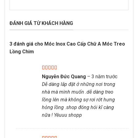
ĐÁNH GIÁ TỪ KHÁCH HÀNG
3 đánh giá cho
Móc Inox Cao Cấp Chữ A Móc Treo
Lồng Chim
Được xếp
Nguyễn Đức Quang
–
3 năm trước
hạng
5
5 sao
Dễ dàng lắp đặt ở những nơi trong
nhà mà mình muốn .dễ dàng treo
lồng lên mà không sợ rơi rớt hưng
hỏng lồng .shop đóng hói kĩ càng
nữa ! Yêuuu shopp