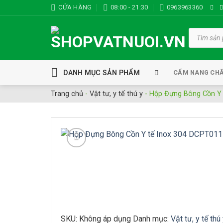
Bỏ
CỬA HÀNG
08:00 - 21:30
0963963360
qua
nội
Tìm
kiếm
dung
sản
phẩm
DANH MỤC SẢN PHẨM
CẨM NANG CH
Trang chủ
-
Vật tư, y tế thú y
-
Hộp Đựng Bông Cồn Y 
SKU:
Không áp dụng
Danh mục:
Vật tư, y tế thú 