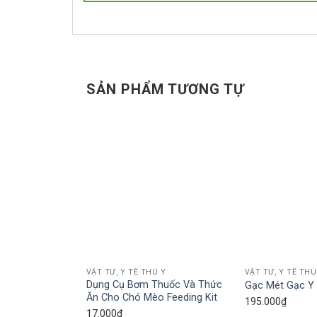
SẢN PHẨM TƯƠNG TỰ
Add to wishlist
VẬT TƯ, Y TẾ THÚ Y
VẬT TƯ, Y TẾ THÚ
Dụng Cụ Bơm Thuốc Và Thức
Gạc Mét Gạc Y 
Ăn Cho Chó Mèo Feeding Kit
195.000
₫
17.000
₫