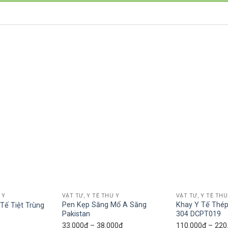
Add to wishlist
Add to wishlist
 Y
VẬT TƯ, Y TẾ THÚ Y
VẬT TƯ, Y TẾ THÚ
Pen Kẹp Săng Mổ A Săng
Khay Y Tế Thép
Tế Tiệt Trùng
Pakistan
304 DCPT019
Khoảng
33.000
₫
–
38.000
₫
110.000
₫
–
220