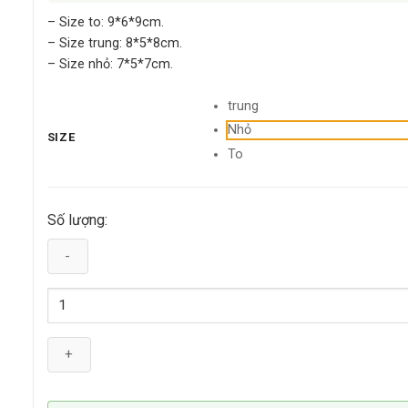
t
– Size to: 9*6*9cm.
– Size trung: 8*5*8cm.
– Size nhỏ: 7*5*7cm.
trung
Nhỏ
SIZE
To
Số lượng:
Hộp
Đựng
Bông
Cồn
Y
tế