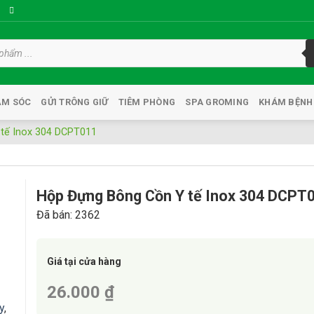
ĂM SÓC
GỬI TRÔNG GIỮ
TIÊM PHÒNG
SPA GROMING
KHÁM BỆNH
tế Inox 304 DCPT011
Hộp Đựng Bông Cồn Y tế Inox 304 DCPT
Đã bán: 2362
Giá tại cửa hàng
26.000 ₫
y
,