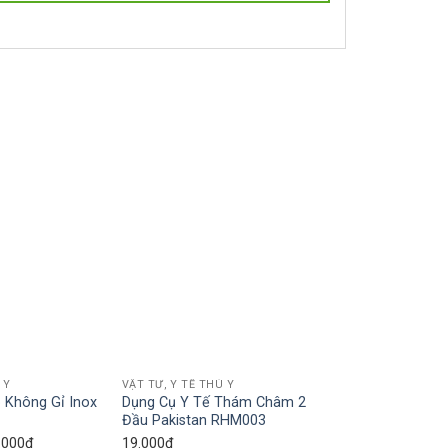
Add to wishlist
Add to wishlist
 Y
VẬT TƯ, Y TẾ THÚ Y
 Không Gỉ Inox
Dụng Cụ Y Tế Thám Châm 2
Đầu Pakistan RHM003
Khoảng
.000
₫
19.000
₫