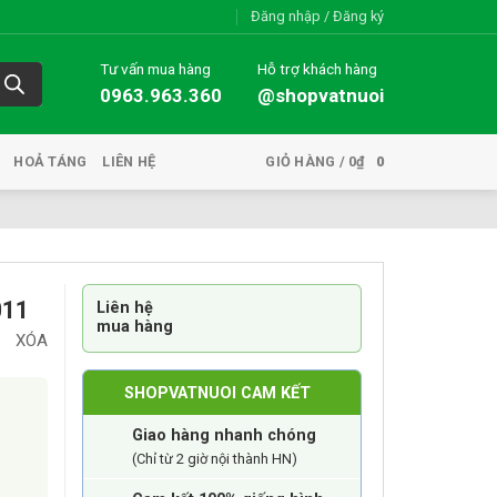
Đăng nhập / Đăng ký
Tư vấn mua hàng
Hỗ trợ khách hàng
0963.963.360
@shopvatnuoi
HOẢ TÁNG
LIÊN HỆ
GIỎ HÀNG /
0
₫
0
011
Liên hệ
mua hàng
XÓA
SHOPVATNUOI CAM KẾT
Giao hàng nhanh chóng
(Chỉ từ 2 giờ nội thành HN)