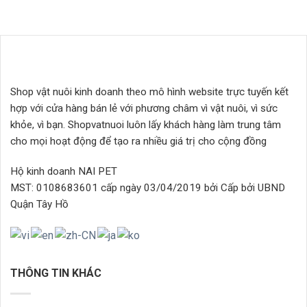
này
này
có
có
nhiều
nhiều
biến
biến
thể.
thể.
Các
Các
Shop vật nuôi kinh doanh theo mô hình website trực tuyến kết
tùy
tùy
hợp với cửa hàng bán lẻ với phương châm vì vật nuôi, vì sức
chọn
chọn
khỏe, vì bạn. Shopvatnuoi luôn lấy khách hàng làm trung tâm
có
có
thể
thể
cho mọi hoạt động để tạo ra nhiều giá trị cho cộng đồng
được
được
chọn
chọn
Hộ kinh doanh NAI PET
trên
trên
MST: 0108683601 cấp ngày 03/04/2019 bởi Cấp bởi UBND
trang
trang
Quận Tây Hồ
sản
sản
phẩm
phẩm
THÔNG TIN KHÁC