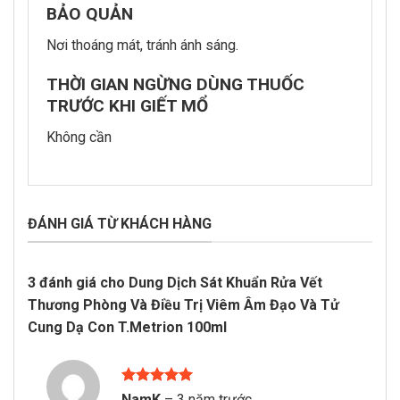
BẢO QUẢN
Nơi thoáng mát, tránh ánh sáng.
THỜI GIAN NGỪNG DÙNG THUỐC
TRƯỚC KHI GIẾT MỔ
Không cần
ĐÁNH GIÁ TỪ KHÁCH HÀNG
3 đánh giá cho
Dung Dịch Sát Khuẩn Rửa Vết
Thương Phòng Và Điều Trị Viêm Âm Đạo Và Tử
Cung Dạ Con T.Metrion 100ml
Được xếp
NamK
–
3 năm trước