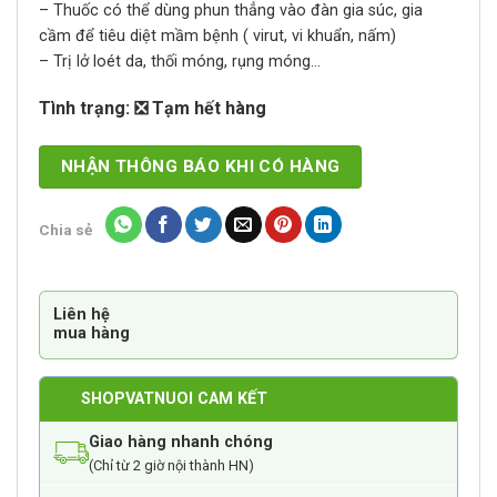
– Thuốc có thể dùng phun thẳng vào đàn gia súc, gia
cầm để tiêu diệt mầm bệnh ( virut, vi khuẩn, nấm)
– Trị lở loét da, thối móng, rụng móng…
Tình trạng: ❎ Tạm hết hàng
NHẬN THÔNG BÁO KHI CÓ HÀNG
Chia sẻ
Liên hệ
mua hàng
SHOPVATNUOI CAM KẾT
Giao hàng nhanh chóng
(Chỉ từ 2 giờ nội thành HN)