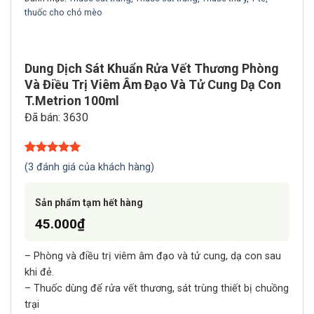
thuốc cho chó mèo
Dung Dịch Sát Khuẩn Rửa Vết Thương Phòng
Và Điều Trị Viêm Âm Đạo Và Tử Cung Dạ Con
T.Metrion 100ml
Đã bán: 3630
5.00
3
trên 5
(
3
đánh giá của khách hàng)
dựa trên
đánh giá
Sản phẩm tạm hết hàng
45.000
₫
– Phòng và điều trị viêm âm đạo và tử cung, dạ con sau
khi đẻ.
– Thuốc dùng để rửa vết thương, sát trùng thiết bị chuồng
trại