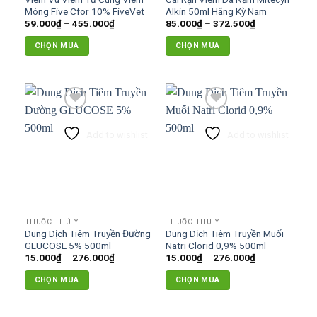
Móng Five Cfor 10% FiveVet
Alkin 50ml Hãng Kỳ Nam
Khoảng
Khoảng
59.000
₫
–
455.000
₫
85.000
₫
–
372.500
₫
giá:
giá:
từ
từ
CHỌN MUA
CHỌN MUA
59.000₫
85.000₫
đến
đến
Sản
Sản
455.000₫
372.500₫
phẩm
phẩm
này
này
có
có
nhiều
nhiều
Add to wishlist
Add to wishlist
biến
biến
thể.
thể.
Các
Các
tùy
tùy
chọn
chọn
có
có
THUỐC THÚ Y
THUỐC THÚ Y
thể
thể
Dung Dịch Tiêm Truyền Đường
Dung Dịch Tiêm Truyền Muối
được
được
GLUCOSE 5% 500ml
Natri Clorid 0,9% 500ml
chọn
chọn
Khoảng
Khoảng
15.000
₫
–
276.000
₫
15.000
₫
–
276.000
₫
giá:
giá:
trên
trên
từ
từ
CHỌN MUA
CHỌN MUA
15.000₫
15.000₫
trang
trang
đến
đến
Sản
Sản
sản
sản
276.000₫
276.000₫
phẩm
phẩm
phẩm
phẩm