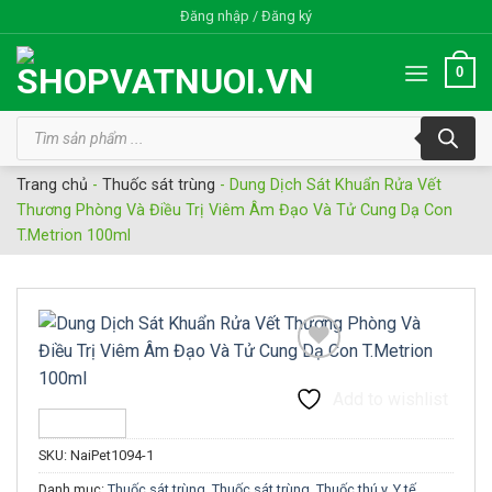
Bỏ
Đăng nhập / Đăng ký
qua
nội
0
dung
Tìm
kiếm
sản
phẩm
Trang chủ
-
Thuốc sát trùng
-
Dung Dịch Sát Khuẩn Rửa Vết
Thương Phòng Và Điều Trị Viêm Âm Đạo Và Tử Cung Dạ Con
T.Metrion 100ml
Add to wishlist
SKU:
NaiPet1094-1
Danh mục:
Thuốc sát trùng
,
Thuốc sát trùng
,
Thuốc thú y
,
Y tế,