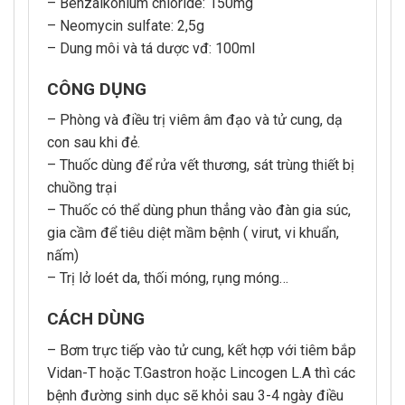
– Benzalkonium chloride: 150mg
– Neomycin sulfate: 2,5g
– Dung môi và tá dược vđ: 100ml
CÔNG DỤNG
– Phòng và điều trị viêm âm đạo và tử cung, dạ
con sau khi đẻ.
– Thuốc dùng để rửa vết thương, sát trùng thiết bị
chuồng trại
– Thuốc có thể dùng phun thẳng vào đàn gia súc,
gia cầm để tiêu diệt mầm bệnh ( virut, vi khuẩn,
nấm)
– Trị lở loét da, thối móng, rụng móng…
CÁCH DÙNG
– Bơm trực tiếp vào tử cung, kết hợp với tiêm bắp
Vidan-T hoặc T.Gastron hoặc Lincogen L.A thì các
bệnh đường sinh dục sẽ khỏi sau 3-4 ngày điều