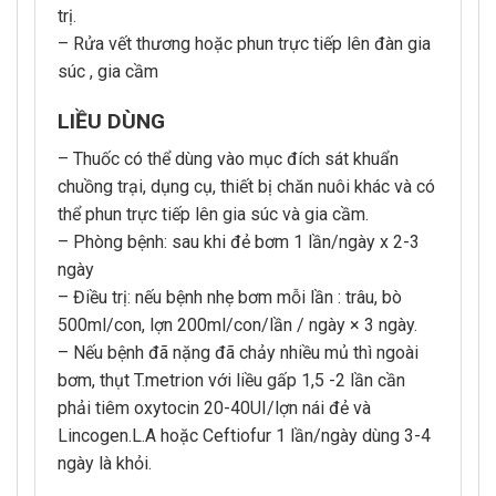
trị.
– Rửa vết thương hoặc phun trực tiếp lên đàn gia
súc , gia cầm
LIỀU DÙNG
– Thuốc có thể dùng vào mục đích sát khuẩn
chuồng trại, dụng cụ, thiết bị chăn nuôi khác và có
thể phun trực tiếp lên gia súc và gia cầm.
– Phòng bệnh: sau khi đẻ bơm 1 lần/ngày x 2-3
ngày
– Điều trị: nếu bệnh nhẹ bơm mỗi lần : trâu, bò
500ml/con, lợn 200ml/con/lần / ngày × 3 ngày.
– Nếu bệnh đã nặng đã chảy nhiều mủ thì ngoài
bơm, thụt T.metrion với liều gấp 1,5 -2 lần cần
phải tiêm oxytocin 20-40UI/lợn nái đẻ và
Lincogen.L.A hoặc Ceftiofur 1 lần/ngày dùng 3-4
ngày là khỏi.