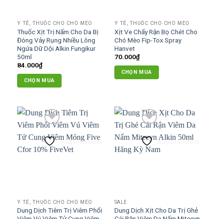
chọn
chọn
có
có
Y TẾ, THUỐC CHO CHÓ MÈO
Y TẾ, THUỐC CHO CHÓ MÈO
thể
thể
Thuốc Xịt Trị Nấm Cho Da Bị
Xịt Ve Chấy Rận Bọ Chét Cho
được
được
Đóng Vảy Rụng Nhiều Lông
Chó Mèo Fip-Tox Spray
chọn
chọn
Ngứa Dữ Dội Alkin Fungikur
Hanvet
50ml
70.000
₫
trên
trên
84.000
₫
trang
trang
CHỌN MUA
sản
sản
CHỌN MUA
phẩm
phẩm
Add to wishlist
Add to wishlist
Y TẾ, THUỐC CHO CHÓ MÈO
SALE
Dung Dịch Tiêm Trị Viêm Phổi
Dung Dịch Xịt Cho Da Trị Ghẻ
Viêm Vú Viêm Tử Cung Viêm
Cái Rận Viêm Da Nấm Mitecyn