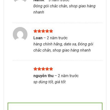
hạng
5
5
Đóng gói chắc chắn, shop giao hàng
sao
nhanh
Được xếp
Loan
–
2 năm trước
hạng
5
5
hàng chính hãng, date xa, Đóng gói
sao
chắc chắn, shop giao hàng nhanh
Được xếp
nguyễn thu
–
2 năm trước
hạng
5
5
sp dùng tốt, giá tốt
sao