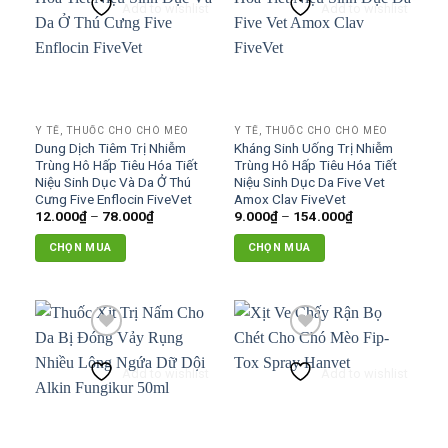
Add to wishlist
Add to wishlist
Y TẾ, THUỐC CHO CHÓ MÈO
Y TẾ, THUỐC CHO CHÓ MÈO
Dung Dịch Tiêm Trị Nhiễm
Kháng Sinh Uống Trị Nhiễm
Trùng Hô Hấp Tiêu Hóa Tiết
Trùng Hô Hấp Tiêu Hóa Tiết
Niệu Sinh Dục Và Da Ở Thú
Niệu Sinh Dục Da Five Vet
Cưng Five Enflocin FiveVet
Amox Clav FiveVet
Khoảng
Khoảng
12.000
₫
–
78.000
₫
9.000
₫
–
154.000
₫
giá:
giá:
từ
từ
CHỌN MUA
CHỌN MUA
12.000₫
9.000₫
đến
đến
Sản
Sản
78.000₫
154.000₫
phẩm
phẩm
này
này
có
có
nhiều
nhiều
Add to wishlist
Add to wishlist
biến
biến
thể.
thể.
Các
Các
tùy
tùy