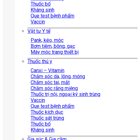
Thuốc bổ
Kháng sinh
Que test bệnh phẩm
Vaccin
Vật tư Y tế
Pank, kéo, móc
Bơm tiêm, bông, gạc
Máy móc trang thiết bị
Thuốc thú y
Canxi – Vitamin
Chăm sóc da, lông, móng
Chăm sóc tai, mắt
Chăm sóc răng miệng
Thuốc trị nội, ngoại ký sinh trùng
Vaccin
Que test bệnh phẩm
Thuốc kích dục
Thuốc sát trùng
Thuốc bổ
Kháng sinh
Gia súc & Gia cầm