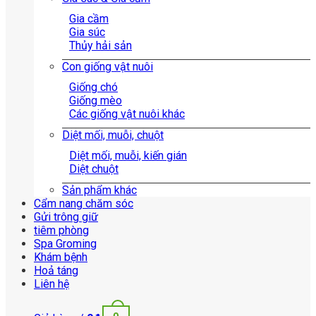
Gia cầm
Gia súc
Thủy hải sản
Con giống vật nuôi
Giống chó
Giống mèo
Các giống vật nuôi khác
Diệt mối, muỗi, chuột
Diệt mối, muỗi, kiến gián
Diệt chuột
Sản phẩm khác
Cẩm nang chăm sóc
Gửi trông giữ
tiêm phòng
Spa Groming
Khám bệnh
Hoả táng
Liên hệ