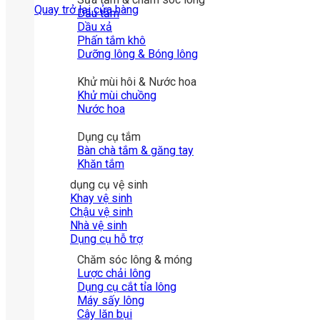
Quay trở lại cửa hàng
Dầu tắm
Dầu xả
Phấn tắm khô
Dưỡng lông & Bóng lông
Khử mùi hôi & Nước hoa
Khử mùi chuồng
Nước hoa
Dụng cụ tắm
Bàn chà tắm & găng tay
Khăn tắm
dụng cụ vệ sinh
Khay vệ sinh
Chậu vệ sinh
Nhà vệ sinh
Dụng cụ hỗ trợ
Chăm sóc lông & móng
Lược chải lông
Dụng cụ cắt tỉa lông
Máy sấy lông
Cây lăn bụi