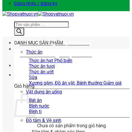
Đăng nhập / Đăng ký
Tìm
kiếm
sản
phẩm
DANH MỤC SẢN PHẨM
Tư vấn mua hàng
Hỗ trợ khách hàng
Thức ăn
0963.963.360
@shopvatnuoi
Thức ăn hạt
Thức ăn tươi
Thức ăn ướt
0
Sữa
Xương gặm, Đồ ăn vặt, Bánh thưởng
Giỏ hàng
Vật dụng ăn uống
Bát ăn
Bình nước
Bình ti
Đồ tắm & Vệ sinh
Chưa có sản phẩm trong giỏ hàng.
Sữa tắm & chăm sóc lông