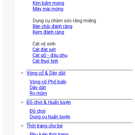
Kìm bấm móng
Máy mài móng
Dụng cụ chăm sóc răng miệng
Bàn chải đánh răng
Kem đánh răng
Cát vệ sinh
Cát đát sét
Cát gỗ - đậu phụ
Cát thuỷ tinh
Vòng cổ & Dây dắt
Vòng cổ
Dây dắt
Rọ mõm
Đồ chơi & Huấn luyện
Đồ chơi
Dụng cụ huấn luyện
Thời trang cho bé
Phụ kiện thời trang