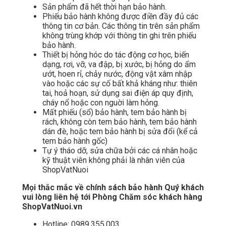
Sản phẩm đã hết thời hạn bảo hành.
Phiếu bảo hành không được điền đầy đủ các
thông tin cơ bản. Các thông tin trên sản phẩm
không trùng khớp với thông tin ghi trên phiếu
bảo hành.
Thiết bị hỏng hóc do tác động cơ học, biến
dạng, rơi, vỡ, va đập, bị xước, bị hỏng do ẩm
ướt, hoen rỉ, chảy nước, động vật xâm nhập
vào hoặc các sự cố bất khả kháng như: thiên
tai, hoả hoạn, sử dụng sai điện áp quy định,
cháy nổ hoặc con nguời làm hỏng.
Mất phiếu (sổ) bảo hành, tem bảo hành bị
rách, không còn tem bảo hành, tem bảo hành
dán đè, hoặc tem bảo hành bị sửa đổi (kể cả
tem bảo hành gốc)
Tự ý tháo dỡ, sửa chữa bởi các cá nhân hoặc
kỹ thuật viên không phải là nhân viên của
ShopVatNuoi
Mọi thắc mắc về chính sách bảo hành Quý khách
vui lòng liên hệ tới Phòng Chăm sóc khách hàng
ShopVatNuoi.vn
Hotline: 0989.355.003