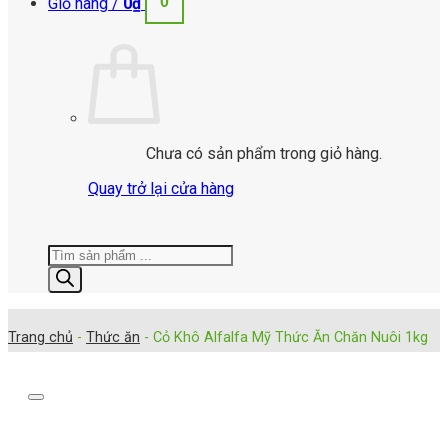
0
Giỏ hàng /
0
₫
Chưa có sản phẩm trong giỏ hàng.
Quay trở lại cửa hàng
Tìm
kiếm
sản
phẩm
Trang chủ
-
Thức ăn
-
Cỏ Khô Alfalfa Mỹ Thức Ăn Chăn Nuôi 1kg