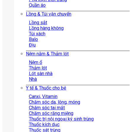
Quần áo
Lồng & Túi vận chuyển
Lồng sắt
Lồng hàng không
Túi xách
Balo
Địu
Nệm nằm & Thảm lót
Nệm ổ
Thảm lót
Lót sàn nhà
Nhà
Y tế & Thuốc cho bé
Canxi, Vitamin
Chăm sóc da, lông, móng
Chăm sóc tai mắt
Chăm sóc răng miệng
Thuốc trị nội ngoại ký sinh trùng
Thuốc kích dục
Thuốc sát trùng