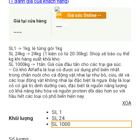
(
1
đánh giá của khách hàng)
Giá sốc Online
--
Giá tại cửa hàng
---
---
SL1 -> 1kg. lẻ từng gói 1kg
SL 24kg -> 24kg. (1 kiện cỏ từ 20-30kg). Shop sẽ báo cụ thể
kg khi hàng xuất khỏi kho
SL 1000kg -> 1tấn. Giá của đầu tấn cho các trại gia súc.
– Cỏ khô Alfalfa là loại cỏ được sử dụng phổ biến nhất
trong chăn nuôi cho cả động vật nhai lại như bò, cừu, dê và
các loại động vật không nhai lại đặc biệt là ngựa. Đây là loại
cỏ có giá trị dinh dưỡng cao, đặc biệt là nguồn năng lượng
có khả năng tiêu hóa và nguồn protein dồi dào hơn so với
hầu hết các loại cỏ phổ biến hiện nay.
XÓA
SL 1
Khối lượng
SL 24
SL 1000
Số lượng: