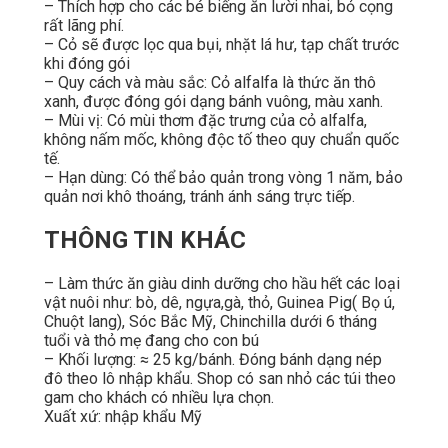
– Thích hợp cho các bé biếng ăn lười nhai, bỏ cọng
rất lãng phí.
– Cỏ sẽ được lọc qua bụi, nhặt lá hư, tạp chất trước
khi đóng gói
– Quy cách và màu sắc: Cỏ alfalfa là thức ăn thô
xanh, được đóng gói dạng bánh vuông, màu xanh.
– Mùi vị: Có mùi thơm đặc trưng của cỏ alfalfa,
không nấm mốc, không độc tố theo quy chuẩn quốc
tế.
– Hạn dùng: Có thể bảo quản trong vòng 1 năm, bảo
quản nơi khô thoáng, tránh ánh sáng trực tiếp.
THÔNG TIN KHÁC
– Làm thức ăn giàu dinh dưỡng cho hầu hết các loại
vật nuôi như: bò, dê, ngựa,gà, thỏ, Guinea Pig( Bọ ú,
Chuột lang), Sóc Bắc Mỹ, Chinchilla dưới 6 tháng
tuổi và thỏ mẹ đang cho con bú
– Khối lượng: ≈ 25 kg/bánh. Đóng bánh dạng nép
đô theo lô nhập khẩu. Shop có san nhỏ các túi theo
gam cho khách có nhiều lựa chọn.
Xuất xứ: nhập khẩu Mỹ