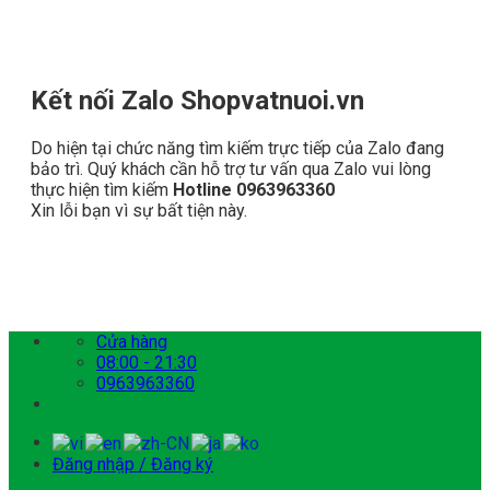
Kết nối Zalo Shopvatnuoi.vn
Do hiện tại chức năng tìm kiếm trực tiếp của Zalo đang
bảo trì. Quý khách cần hỗ trợ tư vấn qua Zalo vui lòng
thực hiện tìm kiếm
Hotline 0963963360
Xin lỗi bạn vì sự bất tiện này.
Bỏ
Cửa hàng
qua
08:00 - 21:30
nội
0963963360
dung
Đăng nhập / Đăng ký