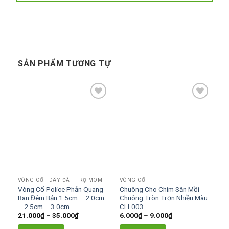
SẢN PHẨM TƯƠNG TỰ
Add to
Add to
wishlist
wishlist
VÒNG CỔ - DÂY ĐẮT - RỌ MÕM
VÒNG CỔ
Vòng Cổ Police Phản Quang
Chuông Cho Chim Săn Mồi
Ban Đêm Bản 1.5cm – 2.0cm
Chuông Tròn Trơn Nhiều Màu
– 2.5cm – 3.0cm
CLL003
Khoảng
Khoảng
21.000
₫
–
35.000
₫
6.000
₫
–
9.000
₫
giá:
giá:
từ
từ