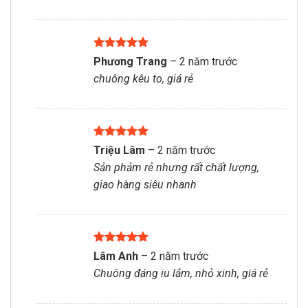
Được xếp
Phương Trang
–
2 năm trước
hạng
5
5
chuông kêu to, giá rẻ
sao
Được xếp
Triệu Lâm
–
2 năm trước
hạng
5
5
Sản phảm rẻ nhưng rất chất lượng,
sao
giao hàng siêu nhanh
Được xếp
Lâm Anh
–
2 năm trước
hạng
5
5
Chuông đáng iu lắm, nhỏ xinh, giá rẻ
sao