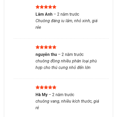
Được xếp
Lâm Anh
–
2 năm trước
hạng
5
5
Chuông đáng iu lắm, nhỏ xinh, giá
sao
rẻe
Được xếp
nguyễn thu
–
2 năm trước
hạng
5
5
chuông đồng nhiều phân loại phù
sao
hợp cho thú cưng nhỏ đến lớn
Được xếp
Hà My
–
2 năm trước
hạng
5
5
chuông vang, nhiều kích thước, giá
sao
rẻ