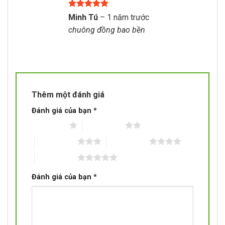
Được xếp
Minh Tú
–
1 năm trước
hạng
5
5
chuông đồng bao bền
sao
Thêm một đánh giá
Đánh giá của bạn
*
1 trên 5 sao
2 trên 5 sao
3 trên 5 sao
4 trên 5 sao
5 trên 5 sao
Đánh giá của bạn
*