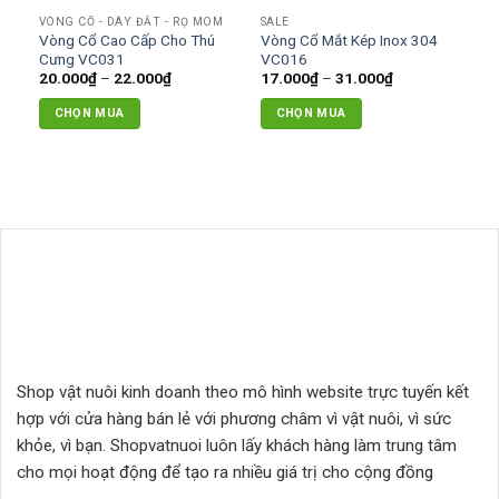
có
VÒNG CỔ - DÂY ĐẮT - RỌ MÕM
SALE
thể
Vòng Cổ Cao Cấp Cho Thú
Vòng Cổ Mắt Kép Inox 304
được
Cưng VC031
VC016
chọn
Khoảng
Khoảng
20.000
₫
–
22.000
₫
17.000
₫
–
31.000
₫
giá:
giá:
trên
từ
từ
CHỌN MUA
CHỌN MUA
20.000₫
17.000₫
trang
đến
đến
Sản
Sản
sản
22.000₫
31.000₫
phẩm
phẩm
phẩm
này
này
có
có
nhiều
nhiều
biến
biến
thể.
thể.
Các
Các
tùy
tùy
chọn
chọn
có
có
Shop vật nuôi kinh doanh theo mô hình website trực tuyến kết
thể
thể
hợp với cửa hàng bán lẻ với phương châm vì vật nuôi, vì sức
được
được
chọn
chọn
khỏe, vì bạn. Shopvatnuoi luôn lấy khách hàng làm trung tâm
trên
trên
cho mọi hoạt động để tạo ra nhiều giá trị cho cộng đồng
trang
trang