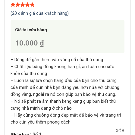
5.00
20
trên 5
(
20
đánh giá của khách hàng)
dựa trên
đánh giá
Giá tại cửa hàng
10.000 ₫
– Dùng để gắn thêm vào vòng cổ của thú cưng.
– Chất liệu bằng đồng không han gỉ, an toàn cho sức
khỏe của thú cưng.
– Luôn là sự lựa chọn hàng đầu của bạn cho thú cưng
của mình để cún nhà bạn đáng yêu hơn nữa với chuông
đồng vàng, ngoài ra nó còn giúp bạn bảo vệ thú cưng.
– Nó sẽ phát ra âm thanh keng keng giúp bạn biết thú
cưng nhà mình đang ở chỗ nào.
– Hãy cùng chuông đồng đẹp mắt để bảo vệ và trang trí
cho cún yêu thêm phong cách.
XÓA
: Số 1
Phân loại