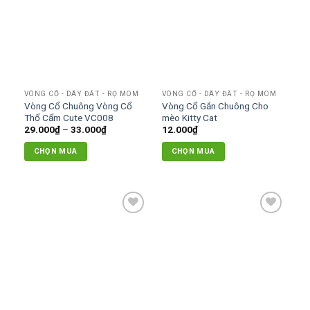
wishlist
wishlist
biến
thể.
Các
tùy
chọn
có
VÒNG CỔ - DÂY ĐẮT - RỌ MÕM
VÒNG CỔ - DÂY ĐẮT - RỌ MÕM
thể
Vòng Cổ Chuông Vòng Cổ
Vòng Cổ Gắn Chuông Cho
được
Thổ Cẩm Cute VC008
mèo Kitty Cat
chọn
Khoảng
29.000
₫
–
33.000
₫
12.000
₫
giá:
trên
từ
CHỌN MUA
CHỌN MUA
29.000₫
trang
đến
Sản
sản
33.000₫
phẩm
phẩm
này
có
Add to
Add to
nhiều
wishlist
wishlist
biến
thể.
Các
tùy
chọn