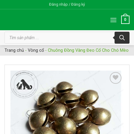
Bỏ
Đăng nhập / Đăng ký
qua
nội
0
dung
Tìm
kiếm
sản
phẩm
Trang chủ
-
Vòng cổ
-
Chuông Đồng Vàng Đeo Cổ Cho Chó Mèo
Add to
wishlist