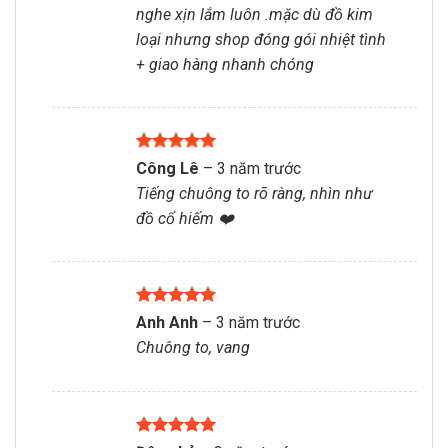
nghe xịn lắm luôn .mặc dù đồ kim
loại nhưng shop đóng gói nhiệt tình
+ giao hàng nhanh chóng
Được xếp
Công Lê
–
3 năm trước
hạng
5
5
Tiếng chuông to rõ ràng, nhìn như
sao
đồ cổ hiếm ❤️
Được xếp
Anh Anh
–
3 năm trước
hạng
5
5
Chuông to, vang
sao
Được xếp