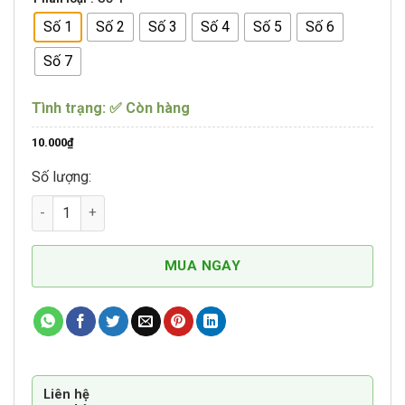
Số 1
Số 2
Số 3
Số 4
Số 5
Số 6
Số 7
Tình trạng: ✅ Còn hàng
10.000
₫
Số lượng:
Chuông Đồng Vàng Đeo Cổ Cho Chó Mèo số lượng
MUA NGAY
Liên hệ