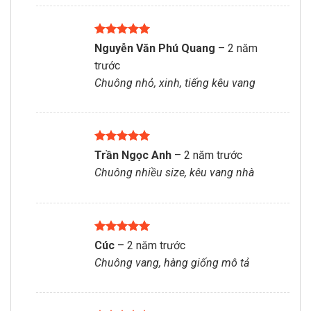
Được xếp
Nguyễn Văn Phú Quang
–
2 năm
hạng
5
5
trước
sao
Chuông nhỏ, xinh, tiếng kêu vang
Được xếp
Trần Ngọc Anh
–
2 năm trước
hạng
5
5
Chuông nhiều size, kêu vang nhà
sao
Được xếp
Cúc
–
2 năm trước
hạng
5
5
Chuông vang, hàng giống mô tả
sao