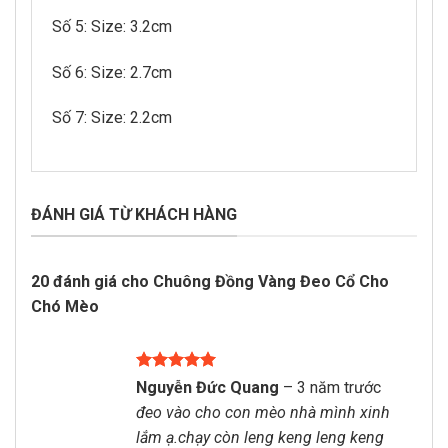
Số 5: Size: 3.2cm
Số 6: Size: 2.7cm
Số 7: Size: 2.2cm
ĐÁNH GIÁ TỪ KHÁCH HÀNG
20 đánh giá cho
Chuông Đồng Vàng Đeo Cổ Cho
Chó Mèo
Được xếp
Nguyễn Đức Quang
–
3 năm trước
hạng
5
5
đeo vào cho con mèo nhà mình xinh
sao
lắm ạ.chạy còn leng keng leng keng