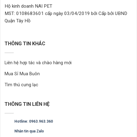
sản
sản
Hộ kinh doanh NAI PET
phẩm
phẩm
MST: 0108683601 cấp ngày 03/04/2019 bởi Cấp bởi UBND
Quận Tây Hồ
THÔNG TIN KHÁC
Liên hệ hợp tác và chào hàng mới
Mua Sỉ Mua Buôn
Tìm thú cưng lạc
THÔNG TIN LIÊN HỆ
Hotline: 0963.963.360
Nhắn tin qua Zalo