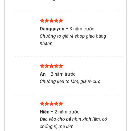
Được xếp
Dangquyen
–
3 năm trước
hạng
5
5
Chuông to giá rẻ shop giao hàng
sao
nhanh
Được xếp
An
–
2 năm trước
hạng
5
5
Chuông kêu to lắm, giá rẻ cực
sao
Được xếp
Hiền
–
2 năm trước
hạng
5
5
Đeo vào cho bé nhìn xinh lắm, có
sao
chống rỉ, mê lắm.