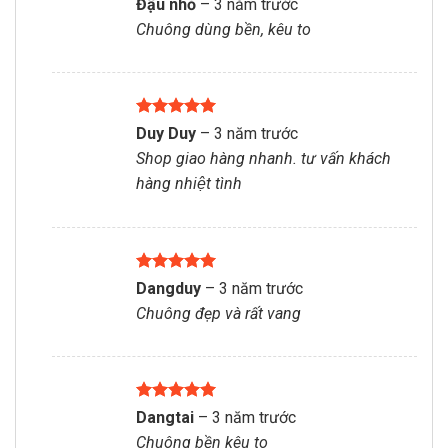
Đậu nhỏ
–
3 năm trước
hạng
5
5
Chuông dùng bền, kêu to
sao
Được xếp
Duy Duy
–
3 năm trước
hạng
5
5
Shop giao hàng nhanh. tư vấn khách
sao
hàng nhiệt tình
Được xếp
Dangduy
–
3 năm trước
hạng
5
5
Chuông đẹp và rất vang
sao
Được xếp
Dangtai
–
3 năm trước
hạng
5
5
Chuông bền kêu to
sao