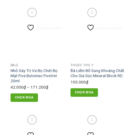
Add to wishlist
Add to wishlist
SALE
THUỐC THÚ Y
Nhỏ Gáy Trị Ve Bọ Chét Bọ
Đá Liếm Bổ Sung Khoáng Chất
Mạt Five Butomec FiveVet
Cho Gia Súc Mineral Block RD
20ml
105.000
₫
Khoảng
42.000
₫
–
171.200
₫
CHỌN MUA
giá:
CHỌN MUA
từ
Sản
42.000₫
phẩm
đến
này
171.200₫
có
nhiều