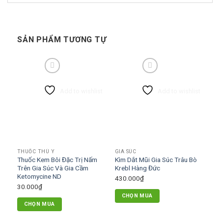
SẢN PHẨM TƯƠNG TỰ
Add to wishlist
Add to wishlist
THUỐC THÚ Y
GIA SÚC
Thuốc Kem Bôi Đặc Trị Nấm
Kìm Dắt Mũi Gia Súc Trâu Bò
Trên Gia Súc Và Gia Cầm
Krebl Hàng Đức
Ketomycine ND
430.000
₫
30.000
₫
CHỌN MUA
CHỌN MUA