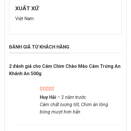
XUẤT XỨ
Việt Nam
ĐÁNH GIÁ TỪ KHÁCH HÀNG
2 đánh giá cho
Cám Chim Chào Mào Cám Trứng An
Khánh An 500g
Được xếp
Huy Hải
–
2 năm trước
hạng
5
5 sao
Cám chất lượng tốt, Chim ăn lông
bóng mượt hơn hẳn