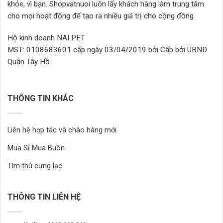
chọn
khỏe, vì bạn. Shopvatnuoi luôn lấy khách hàng làm trung tâm
trang
trên
cho mọi hoạt động để tạo ra nhiều giá trị cho cộng đồng
sản
trang
phẩm
sản
Hộ kinh doanh NAI PET
phẩm
MST: 0108683601 cấp ngày 03/04/2019 bởi Cấp bởi UBND
Quận Tây Hồ
THÔNG TIN KHÁC
Liên hệ hợp tác và chào hàng mới
Mua Sỉ Mua Buôn
Tìm thú cưng lạc
THÔNG TIN LIÊN HỆ