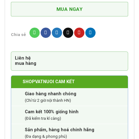
Trứng
An
MUA NGAY
Khánh
An
500g
Chia sẻ
số
lượng
Liên hệ
mua hàng
SHOPVATNUOI CAM KẾT
Giao hàng nhanh chóng
(Chỉ từ 2 giờ nội thành HN)
Cam kết 100% giống hình
(Đã kiểm tra kĩ càng)
Sản phẩm, hàng hoá chính hãng
(Đa dạng & phong phú)