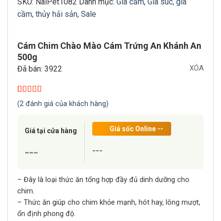
SKU:
NaiPet1082
Danh mục:
Gia cầm
,
Gia súc, gia
cầm, thủy hải sản
,
Sale
Cám Chim Chào Mào Cám Trứng An Khánh An
500g
XÓA
Đã bán: 3922
5.00
2
trên 5
(
2
đánh giá của khách hàng)
dựa trên
đánh giá
Giá sốc Online
--
Giá tại cửa hàng
---
---
– Đây là loại thức ăn tổng hợp đầy đủ dinh dưỡng cho
chim.
– Thức ăn giúp cho chim khỏe mạnh, hót hay, lông mượt,
ổn định phong độ.