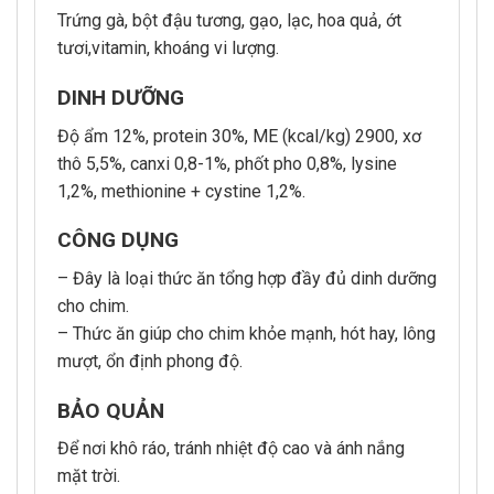
Trứng gà, bột đậu tương, gạo, lạc, hoa quả, ớt
tươi,vitamin, khoáng vi lượng.
DINH DƯỠNG
Độ ẩm 12%, protein 30%, ME (kcal/kg) 2900, xơ
thô 5,5%, canxi 0,8-1%, phốt pho 0,8%, lysine
1,2%, methionine + cystine 1,2%.
CÔNG DỤNG
– Đây là loại thức ăn tổng hợp đầy đủ dinh dưỡng
cho chim.
– Thức ăn giúp cho chim khỏe mạnh, hót hay, lông
mượt, ổn định phong độ.
BẢO QUẢN
Để nơi khô ráo, tránh nhiệt độ cao và ánh nắng
mặt trời.