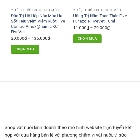
có
có
Y TẾ, THUỐC CHO CHÓ MÈO
Y TẾ, THUỐC CHO CHÓ MÈO
thể
thể
Đặc Trị Hô Hấp Nôn Mửa Hạ
Uống Trị Nấm Toàn Thân Five
được
được
Sốt Tiêu Viêm Viêm Ruột Five
Funazole FiveVet 10ml
chọn
chọn
Combo Amox@namic.KC
Khoảng
11.000
₫
–
79.000
₫
FiveVet
trên
trên
giá:
Khoảng
20.000
₫
–
135.000
₫
trang
trang
CHỌN MUA
từ
giá:
sản
sản
Sản
11.000₫
CHỌN MUA
từ
phẩm
phẩm
phẩm
đến
Sản
20.000₫
này
79.000₫
phẩm
đến
có
này
135.000₫
nhiều
có
biến
nhiều
thể.
biến
Các
thể.
tùy
Các
chọn
tùy
có
chọn
thể
có
được
Shop vật nuôi kinh doanh theo mô hình website trực tuyến kết
thể
chọn
hợp với cửa hàng bán lẻ với phương châm vì vật nuôi, vì sức
được
trên