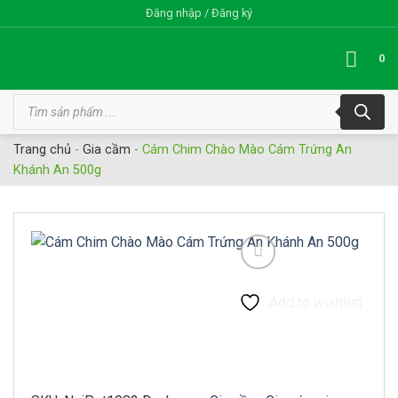
Bỏ
Đăng nhập / Đăng ký
qua
nội
0
dung
Tìm
kiếm
sản
phẩm
Trang chủ
-
Gia cầm
-
Cám Chim Chào Mào Cám Trứng An
Khánh An 500g
Add to wishlist