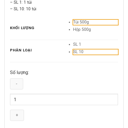
– SL 1: 1 túi
– SL 10: 10 túi
Túi 500g
KHỐI LƯỢNG
Hộp 500g
SL 1
PHÂN LOẠI
SL 10
Số lượng:
Cám
Chim
Chào
Mào
Cám