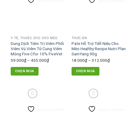
Add to wishlist
Add to wishlist
biến
thể.
Các
tùy
chọn
có
Y TẾ, THUỐC CHO CHÓ MÈO
THỨC ĂN
thể
Dung Dịch Tiêm Trị Viêm Phổi
Pate Hỗ Trợ Tiết Niệu Cho
được
Viêm Vú Viêm Tử Cung Viêm
Mèo Healthy Recipe Nutri Plan
chọn
Móng Five Cfor 10% FiveVet
SamYang 90g
trên
Khoảng
Khoảng
59.000
₫
–
455.000
₫
18.000
₫
–
312.000
₫
trang
giá:
giá:
CHỌN MUA
CHỌN MUA
sản
từ
từ
Sản
Sản
phẩm
59.000₫
18.000₫
phẩm
phẩm
đến
đến
này
này
455.000₫
312.000₫
có
có
nhiều
nhiều
Add to wishlist
Add to wishlist
biến
biến
thể.
thể.
Các
Các
tùy
tùy
chọn
chọn