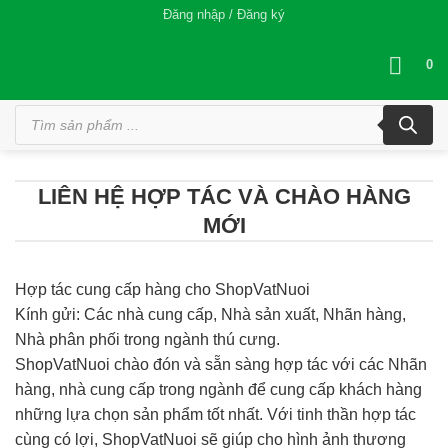
Bỏ
Đăng nhập / Đăng ký
qua
nội
0
dung
Tìm
kiếm
sản
phẩm
LIÊN HỆ HỢP TÁC VÀ CHÀO HÀNG
MỚI
Hợp tác cung cấp hàng cho ShopVatNuoi
Kính gửi: Các nhà cung cấp, Nhà sản xuất, Nhãn hàng,
Nhà phân phối trong ngành thú cưng.
ShopVatNuoi chào đón và sẵn sàng hợp tác với các Nhãn
hàng, nhà cung cấp trong ngành để cung cấp khách hàng
những lựa chọn sản phẩm tốt nhất. Với tinh thần hợp tác
cùng có lợi, ShopVatNuoi sẽ giúp cho hình ảnh thương